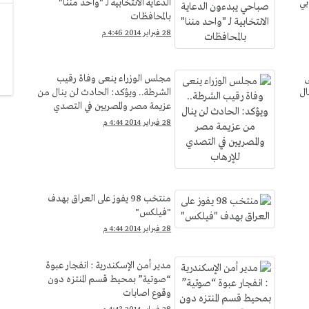
بي
الدعاية الانتخابية لـ "واحد مننا"
بالمحافظات
28 فبراير 2014 4:46 م
ى
مجلس الوزراء ينعى وفاة رقيب
ال
الشرطة.. ويؤكد: الحادث لن ينال من
عزيمة مصر والمصريين في التصدي
للإرهاب
28 فبراير 2014 4:44 م
منتخب 98 يفوز على العراق بهدف
"فيلكس"
28 فبراير 2014 4:44 م
مدير أمن الإسكندرية : انفجار عبوة
“صوتية” بمحيط قسم المنتزه دون
وقوع اصابات