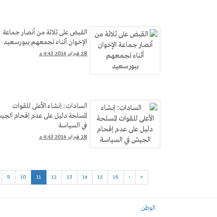
القبض على ثلاثة من أنصار جماعة
الإخوان أثناء تجمعهم ببورسعيد
28 فبراير 2014 4:43 م
السادات: إنشاء الأعلى للقوات
المسلحة دليل على عدم إقحام الجي
في السياسة
28 فبراير 2014 4:43 م
9
10
11
12
13
14
15
16
›
»
الوطن