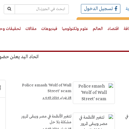
تسجيل الدخول
ة
رك بالبريد الالكترونى
افة
اقتصاد
العالم
علوم وتكنولوجيا
فيديوهات
مقالات
تحقيقات وحو
اتحاد اليد يعلن حضور الجماهير المونديال
Police smash 'Wolf of Wall
أ
Street' scam
28 فبراير 2014 4:49 م
في
تتغير الأنظمة في مصر ويبقى المرور
مشكلة بلا حل
28 فبراير 2014 4:49 م