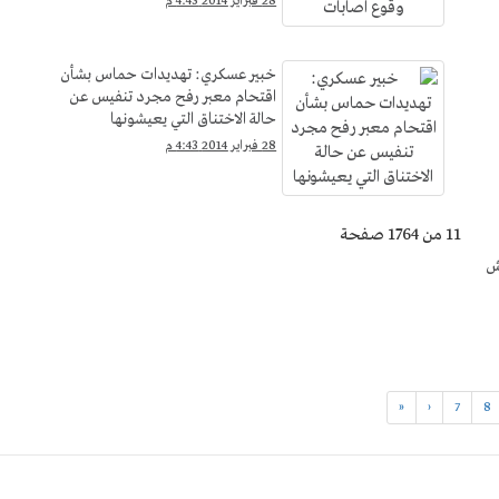
28 فبراير 2014 4:43 م
خبير عسكري: تهديدات حماس بشأن
اقتحام معبر رفح مجرد تنفيس عن
حالة الاختناق التي يعيشونها
28 فبراير 2014 4:43 م
11 من 1764 صفحة
ش
«
‹
7
8