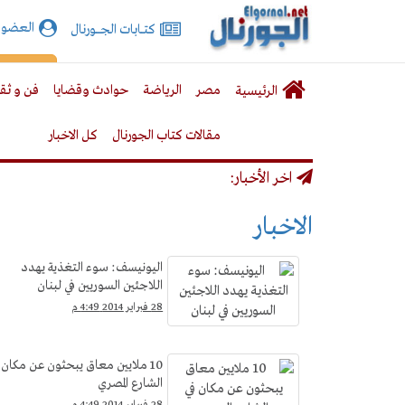
الجورنال
العضوي
كتـــابات الجـــــورنال
نت
لقائمة
إشت
مصر
الرياضة
حوادث وقضايا
فن و ثق
الرئيسية
لرئيسية
مقالات كتاب الجورنال
كل الاخبار
اخر الأخبار:
الاخبار
اليونيسف: سوء التغذية يهدد
اللاجئين السوريين في لبنان
28 فبراير 2014 4:49 م
10 ملايين معاق يبحثون عن مكان 
الشارع المصري
28 فبراير 2014 4:49 م