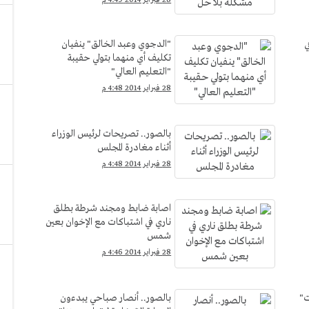
ي
"الدجوي وعبد الخالق" ينفيان
تكليف أي منهما بتولي حقيبة
"التعليم العالي"
28 فبراير 2014 4:48 م
بالصور.. تصريحات لرئيس الوزراء
أثناء مغادرة المجلس
28 فبراير 2014 4:48 م
اصابة ضابط ومجند شرطة بطلق
ناري في اشتباكات مع الإخوان بعين
شمس
28 فبراير 2014 4:46 م
ت"
بالصور.. أنصار صباحي يبدءون