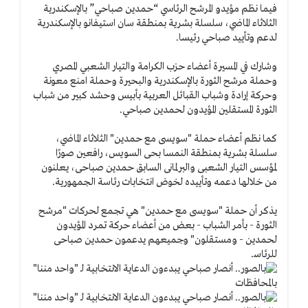
فيما نظم مؤيدو المرشح الرئاسي “حمدين صباحي” بالإسكندرية
الثلاثاء الماضي، سلسلة بشرية بمنطقة سان استيفانو بالإسكندرية
لدعم وتأييد صباحي رئيسا.
وشارك في المسيرة أعضاء حزب الكرامة والتيار الشعبي المصري
وحملة مرشح الثورة بالإسكندرية والبحيرة وحملة امنع معونة
وحركة إرادة وشباب القبائل العربية بأبيس وحشد كبير من شباب
الثورة المستقلين المؤيدون لحمدين صباحي.
كما نظم أعضاء حملة "سويسى مع حمدين" الثلاثاء الماضي،
سلسلة بشرية بمنطقة النمسا بحى السويس، رافعين صورًا
لمؤسس التيار الشعبى والبرلمانى السابق حمدين صباحى، يعلنون
من خلالها دعمه وتأييده لخوض انتخابات رئاسة الجمهورية.
يذكر أن حملة "سويسى مع حمدين" هي تجمع لحركات "مرشح
الثورة - بأمر الشباب - بعض من أعضاء حركة تمرد المؤيدون
لحمدين - ومستقلون" وجميعهم يدعمون حمدين صباحى
للرئاسة.