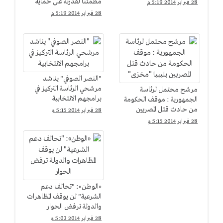
مطمئنا لقدرته على حماية
28 فبراير 2014 5:19 م
الشعب
28 فبراير 2014 5:19 م
"النصر الصوفي" يناشد
مرشحي الرئاسة التركيز في
مرشح محتمل لرئاسة
برامجهم الانتخابية
الجمهورية : موقف الحكومة
من حادث قتل المصريين
28 فبراير 2014 5:15 م
بليبيا "مخزى"
28 فبراير 2014 5:15 م
«الوطن»: "تحالف دعم
الشرعية" لن يوقف المظاهرات
والدولة ترفض الحوار
28 فبراير 2014 5:03 م