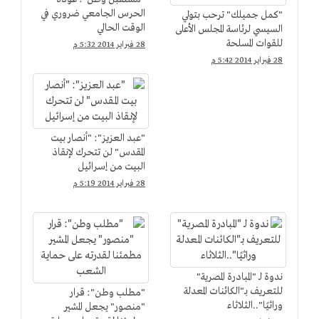
الحرس الجامعي ضروري في
"كمل جميلك" ترحب بتولي
الوقت الحالي
السيسي لرئاسة المجلس الأعلى
للقوات المسلحة
28 فبراير 2014 5:32 م
28 فبراير 2014 5:42 م
"عبد العزيز": "أنصار بيت
المقدس" لن تتحرك لإنقاذ
البيت من إسرائيل
28 فبراير 2014 5:19 م
ندوة لـ "المبادرة المصرية"
للتعريف بـ"الكائنات المعدلة
"مطلب وطن": قرار
وراثيًا"..الثلاثاء
"منصور" يجعل المشير