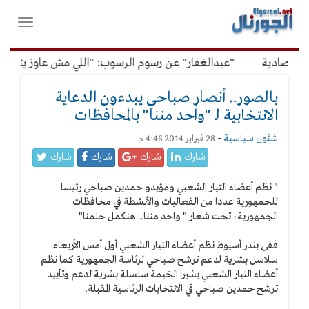
لقائمة
فتح
لرئيسية
واغلاق
القائمة
تصادية
"عبدالغفار" عن رسوم الرسوب: "اللي مش عاوز يتعلم مل
بالصور.. أنصار صباحي يبدءون الدعاية
الانتخابية لـ "واحد مننا" بالمحافظات
شئون سياسية
-
28 فبراير 2014 4:46 م
شارك
شارك
شارك
شارك
" نظم أعضاء التيار الشعبي ومؤيدو حمدين صباحي رئيسا
للجمهورية عددا من الفعاليات والأنشطة في محافظات
الجمهورية، تحت شعار " واحد مننا.. هنكمل حلمنا"
ففى بندر أسيوط نظم أعضاء التيار الشعبي أول أمس الأربعاء
سلاسل بشرية لدعم ترشح صباحي لرئاسة الجمهورية كما نظم
أعضاء التيار الشعبي بشبرا الخيمة سلسلة بشرية لدعم وتأييد
ترشح حمدين صباحي في الانتخابات الرئاسية المقبلة.