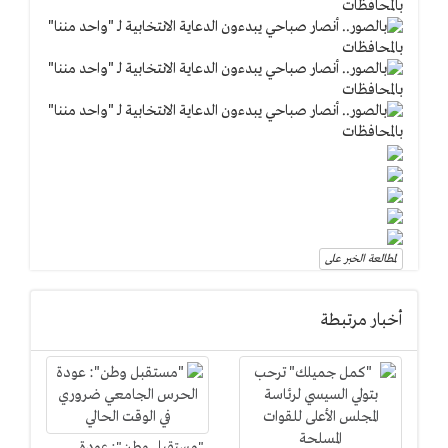
لمطالعة الخبر على
أخبار مرتبطة
"مستقبل وطن": عودة