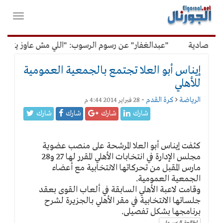
لقائمة
فتح
لرئيسية
واغلاق
القائمة
قتصادية
"عبدالغفار" عن رسوم الرسوب: "اللي مش عاوز يتعلم 
إيناس أبو العلا تجتمع بالجمعية العمومية
للأهلي
الرياضة
كرة القدم
-
28 فبراير 2014 4:44 م
شارك
شارك
شارك
شارك
كثفت إيناس أبو العلا المرشحة على منصب عضوية
مجلس الإدارة في انتخابات الأهلي المقرر لها 27 و28
مارس المقبل من تحركاتها الانتخابية مع أعضاء
الجمعية العمومية.
وقامت لاعبة الأهلي السابقة في ألعاب القوى بعقد
جلساتها الانتخابية في مقر الأهلي بالجزيرة لشرح
برنامجها بشكل تفصيلى.