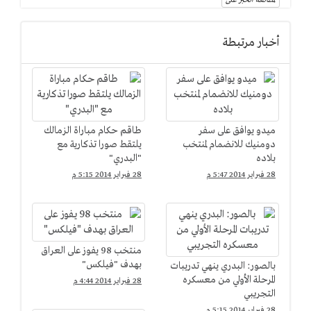
لمطالعة الخبر على
أخبار مرتبطة
ميدو يوافق على سفر
طاقم حكام مباراة الزمالك
دومنيك للانضمام لمنتخب
يلتقط صورا تذكارية مع
بلاده
"البدري"
28 فبراير 2014 5:47 م
28 فبراير 2014 5:15 م
منتخب 98 يفوز على العراق
بهدف "فيلكس"
بالصور: البدري ينهي تدريبات
المرحلة الأولي من معسكره
28 فبراير 2014 4:44 م
التجريبي
28 فبراير 2014 5:15 م