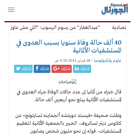
لقائمة
فتح
لرئيسية
واغلاق
القائمة
اقتصادية
"عبدالغفار" عن رسوم الرسوب: "اللي مش عاوز يتعلم 
40 ألف حالة وفاة سنويا بسبب العدوى في
المستشفيات الألمانية
علوم وتكنولوجيا
-
28 فبراير 2014 9:30 ص
شارك
شارك
شارك
شارك
قال خبراء من ألمانيا إن عدد حالات الوفاة جراء العدوى في
المستشفيات الألمانية يبلغ نحو أربعين ألف حالة.
ونقلت صحيفة «فيستد دويتشه ألجماينه تسايتونج» عن
كلاوس ديتر تساتروف، الخبير بالجمعية الألمانية لتعقيم
المستشفيات، قوله إن نحو مليون شخص يصابون