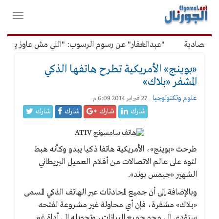
لقائمة
فتح
لرئيسية
واغلاق
القائمة
قتصادية
"عبدالغفار" عن رسوم الرسوب: "اللي مش عاوز يتعلم م
«بوينج» الأمريكية تطرح هاتفها الذكي
المشفر «بلاك»
علوم وتكنولوجيا
-
27 فبراير 2014 6:09 م
شارك
شارك
شارك
شارك
طرحت «بوينج»، الأمريكية هاتفا ذكيا يبدو وكأنه هبط
لتوه على عالم الاتصالات من أفلام العميل البريطاني
الشهير «جيمس بوند».
وبالإضافة إلى أن جميع المحادثات عبر الهاتف الذكي المسمى
«بلاك» مشفرة، فإن أي محاولة غير مشروعة لفتحه
ستؤدي إلى محو جميع البيانات، وتحويله إلى أداة غير