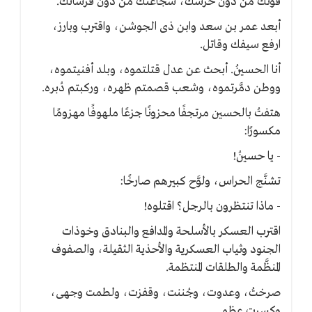
قُوَّتك من دون حرسك، شجاعتك من دون فرسانك.
أبعد عمر بن سعد وابن ذى الجوشن، واقترب وبارز،
ارفع سيفك وقاتل.
أنا الحسينُ. أبحث عن عدل قتلتموه، وبلد أفنيتموه،
ووطن دمَّرتموه، وشعب قصمتم ظهره، وركبتم دُبره.
هتفتُ بالحسين مرتجفًا محزونًا جزعًا ملهوفًا مهزومًا
مكسورًا:
- يا حسينُ!
تشنَّج الحراس، ولوَّح كبيرهم صارخًا:
- ماذا تنتظرون بالرجل؟ اقتلوه!
اقترب العسكر بالأسلحة والمدافع والبنادق وخوذات
الجنود وثياب العسكرية والأحذية الثقيلة، والصفوف
المنظَّمة والطلقات المنتظمة.
صرختُ، وعدوت، وجُننت، وقفزت، ولطمت وجهى،
وكسرت عظمى.