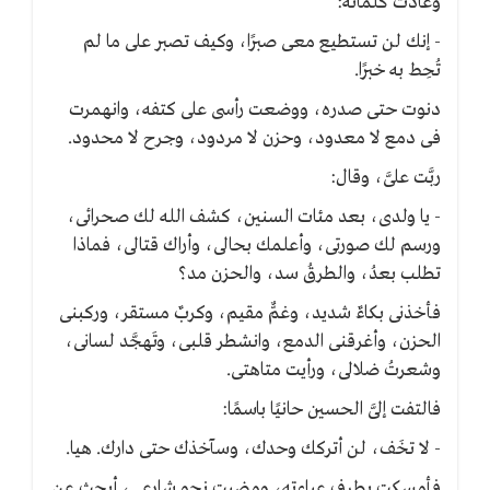
وعادت كلماته:
- إنك لن تستطيع معى صبرًا، وكيف تصبر على ما لم
تُحِط به خبرًا.
دنوت حتى صدره، ووضعت رأسى على كتفه، وانهمرت
فى دمع لا معدود، وحزن لا مردود، وجرح لا محدود.
ربَّت علىَّ، وقال:
- يا ولدى، بعد مئات السنين، كشف الله لك صحرائى،
ورسم لك صورتى، وأعلمك بحالى، وأراك قتالى، فماذا
تطلب بعدُ، والطرقُ سد، والحزن مد؟
فأخذنى بكاءٌ شديد، وغمٌّ مقيم، وكربٌ مستقر، وركبنى
الحزن، وأغرقنى الدمع، وانشطر قلبى، وتَهجَّد لسانى،
وشعرتُ ضلالى، ورأيت متاهتى.
فالتفت إلىَّ الحسين حانيًا باسمًا:
- لا تخَف، لن أتركك وحدك، وسآخذك حتى دارك. هيا.
فأمسكت بطرف عباءته، ومضيت نحو شارعى، أبحث عن