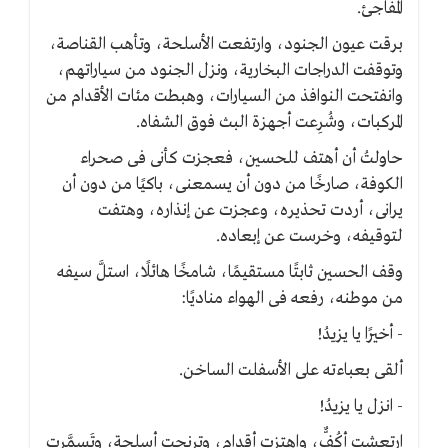
المفاجئ.
برقت عيون الجنود، وارتفعت الأسلحة، وتأهب القناصة،
وتوقفت الدراجات البخارية، ونزل الجنود من سياراتهم،
وانفتحت النوافذ من السيارات، وهبطت مئات الأقدام من
المركبات، وشُرِعت أجهزة البث فوق الشفاه.
حاولتُ أن أهتف للحسين، فعجزت كأنى فى صحراء
الكوفة، صارخًا من دون أن يسمعنى، باكيًا من دون أن
يرانى، أردت تحذيره، وعجزت عن إنذاره، وهتفت
لتوقيفه، وخرست عن إبعاده.
وقف الحسين ثابتًا مستقيمًا، شامخًا هائلًا، استلَّ سيفه
من موطنه، رفعه فى الهواء مناديًا:
- أخيرًا يا يزيدُ!
ألقى بعباءته على الأسفلت الساخن.
- انزل يا يزيدُ!
ارتعشت أكُفٌّ، واهتزت أقدام، وترنحت أسلحة، وتَسمَّرت