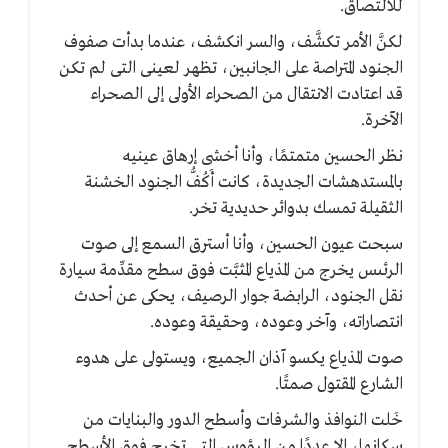
للالتصاق.
لكنَّ الأمر تكشَّف، والسر انكشف، عندما بدأت صفوف
الجنود المتراصة على الجانبين، تظهر لعينى التى لم تكن
قد اعتادت الانتقال من الصحراء الأولى إلى الصحراء
الآخرة.
نظر الحسين متمتمًا، وأنا أخشى إرهاق عينيه
بالمستدهشات الجديدة، كانت أَكُفُّ الجنود الخشنة
الثقيلة تمسك بدوائر حديدية تخر.
سبحت عيون الحسين، وأنا أسترق السمع إلى صوت
الرئىس يخرج من المذياع المثبَّت فوق سطح مقدِّمة سيارة
نقل الجنود، الرابضة جوار الرصيف، يحكى عن أحدث
انتصاراته، وآخر وعوده، وحقيقة وعوده.
صوت المذياع يكسو آذان الجميع، ويستولى على هدوء
الشارع المقتول صمتًا.
خَلت النوافذ والشرفات وأسطح الدور والبنايات من
سكانها، إلا عددًا من الرؤوس التى تخرج فوق الأسطح