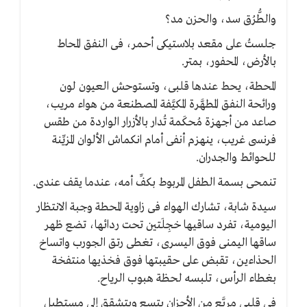
والطُّرُق سد، والحزن مد؟
جلستُ على مقعد بلاستيكى أحمر، فى النفق المحاط
بالأرض، المحفور، بمتر.
المحطة، يحط عندها قلبى، وتستوحش العيون لون
ورائحة النفق المطهَّرة المكيَّفة المصطنعة من هواء مريب،
صاعد من أجهزة مُحكَمة تُدار بالأزرار الواردة من طقس
فرنسى غريب، ينهزم أنفى أمام انكماش الألوان المزيِّنة
للحوائط والجدران.
تنمحى بسمة الطفل المربوط بكفِّ أمه، عندما يقف عندى.
سيدة شابة، تشارك الهواء فى زاوية المحطة وجبة الانتظار
اليومية، تفرد ساقيها خجِلَتين تحت ردائها، تضع ظهر
ساقها اليمنى فوق اليسرى، تغطى رتق الجورب واتساخ
الحذاءين، تقبض على حقيبتها فوق فخذيها منتفخة
بغطاء الرأس، تلبسه لحظة هبوب الرياح.
فى قلبى مربَّع من الأحزان يتسع ويتشقق إلى مستطيل