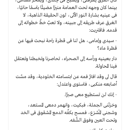
كان العَرق يُغرقُنى، ويسبح فى جِلدى، ويمخر مسامِّى،
بينما كان وجهه تحت العمامة منيرًا مضيئًا باسمًا حانيًا،
فى عينيه بشارة النور الآتى، لون الحقيقة الذاهبة، لا
العَرق عرف طريقه إلى جبينه، ولا تعبٌ خطَّ خطواته إلى
قدمه. فاقتربت:
- سيدى وإمامى، هل لنا فى قطرة راحة نبحث فيها عن
قطرة ماء؟
دار بعينيه ورأسه إلى الصحراء، تحاصرنا وتخبطنا وتعتقل
فينا المحاولة.
قال لى وقد افترَّ فمه عن ابتسامته الخلودية، وقد مسَّت
أصابعه منكبى، فاستوى واعتدل:
- إنك لن تستطيع معى صبرًا.
وخزتْنى الجملة، فبكيت، وانهمر دمعى المستعد،
وشجنى المُشرَع، فمسح بكفِّه الدمع المشقوق فى الخد
وتحت العين وفوق الشَّفه.