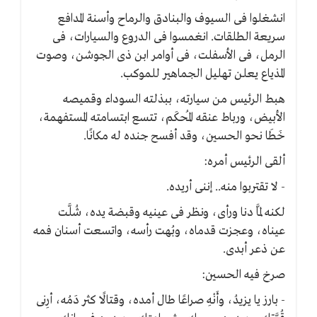
انشغلوا فى السيوف والبنادق والرماح وأسنة المدافع
سريعة الطلقات. انغمسوا فى الدروع والسيارات، فى
الرمل، فى الأسفلت، فى أوامر ابن ذى الجوشن، وصوت
المذياع يعلن تهليل الجماهير للموكب.
هبط الرئيس من سيارته، ببذلته السوداء وقميصه
الأبيض، ورباط عنقه المُحكَم، تتسع ابتسامته المستفهمة،
خَطَا نحو الحسين، وقد أفسح جنده له مكانًا.
ألقى الرئيس أمره:
- لا تقتربوا منه.. إننى أريده.
لكنه لمَّا دنا ورأى، ونظر فى عينيه وقبضة يده، شُلَّت
عيناه، وعجزت قدماه، وبُهت رأسه، واتسعت أسنان فمه
عن ذعر أبدى.
صرخ فيه الحسين:
- بارز يا يزيدُ، وأَنْهِ صراعًا طال أمده، وقتالًا كثر دَمُه، أرِنى