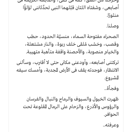
وخرجنا من النفق، كفُّه فى كفِّى، وأصابعه الكريمة فى
أصابعى، وشفتاه اللتان قبَّلهما النبى تحدِّثاننى لؤلؤًا
منثورًا.
وصلنا.
الصحراء مفتوحة السماء، منسيَّة الحدود، حطب
وقصب، وخشب مُلقى خلف ربوة، والنار مشتعلة،
والخيام منصوبة، والأحصنة واقفة متأهبة متهيبة.
تركتنى أصابعه، وأودعنى مكانى حتى لا أقترب، وسألنى
الانتظار، فوجدته يقف فى الأرض المجدبة، وأمسك سيفه
المشروع.
وفجأة..
ظهرت الخيول والسيوف والرماح والنبال والفرسان
والرؤوس والأذرع، والزحام على الرمال المقلوعة تحت
الحوافر.
وعرفته..