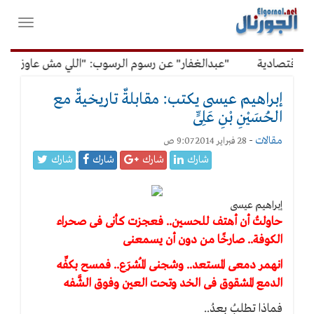
لقائمة
فتح
لرئيسية
واغلاق
القائمة
"عبدالغفار" عن رسوم الرسوب: "اللي مش عاوز يتعلم ملوش مجان
إبراهيم عيسى يكتب: مقابلةٌ تاريخيةٌ مع
الحُسَيْنِ بْنِ عَلِىٍّ
مقالات
-
28 فبراير 2014 9:07 ص
شارك
شارك
شارك
شارك
إبراهيم عيسى
حاولتُ أن أهتف للحسين.. فعجزت كأنى فى صحراء
الكوفة.. صارخًا من دون أن يسمعنى
انهمر دمعى المستعد.. وشجنى المُشرَع.. فمسح بكفِّه
الدمع المشقوق فى الخد وتحت العين وفوق الشَّفه
فماذا تطلبُ بعدُ..