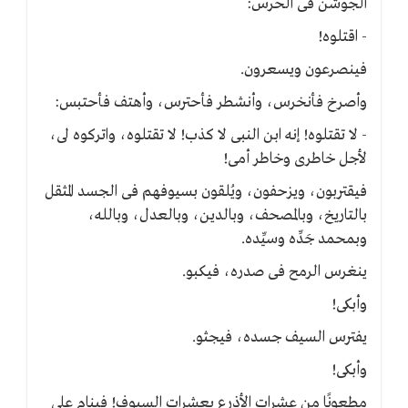
الجوشن فى الحرس:
- اقتلوه!
فينصرعون ويسعرون.
وأصرخ فأنخرس، وأنشطر فأحترس، وأهتف فأحتبس:
- لا تقتلوه! إنه ابن النبى لا كذب! لا تقتلوه، واتركوه لى،
لأجل خاطرى وخاطر أمى!
فيقتربون، ويزحفون، ويُلقون بسيوفهم فى الجسد المثقل
بالتاريخ، وبالمصحف، وبالدين، وبالعدل، وبالله،
وبمحمد جَدِّه وسيِّده.
ينغرس الرمح فى صدره، فيكبو.
وأبكى!
يفترس السيف جسده، فيجثو.
وأبكى!
مطعونًا من عشرات الأذرع بعشرات السيوف! فينام على