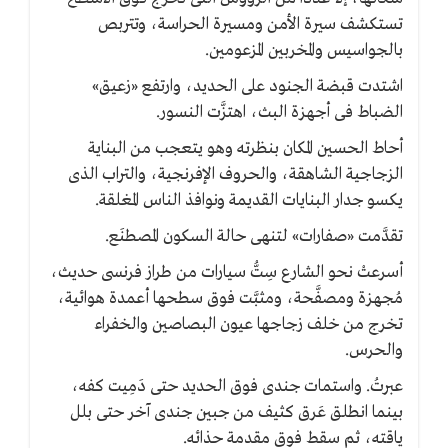
تستكشف سيرة الأمن ومسيرة الحراسة، وتتربص
بالجواسيس والمخربين المزعومين.
اشتدت قبضة الجنود على الحديد، وارتفع «زعيق»
الضباط فى أجهزة البث، اهتزَّت النسور.
أحاط الحسين المكان بنظرته وهو يتعجب من البناية
الزجاجية الشاهقة، والحروف الإفرنجية، والتراب الذى
يكسو جدار البنايات القديمة ونوافذ الناس المغلقة.
تقدَّمت «صفارات» لتنهى حالة السكون المصطنَع.
أسرعتْ نحو الشارع سِتُّ سيارات من طراز فرنسى حديث،
مُجهزة ومصفَّحة، ومثبَّت فوق سطحها أعمدة هوائية،
تخرج من خلف زجاجها عيون البصاصين والخفراء
والحرس.
عبرتُ. واستمات جندى فوق الحديد حتى دَمِيت كفه،
بينما انطلق عَرق كثيف من جبين جندى آخر حتى بلل
ياقته، ثم سقط فوق مقدمة حذائه.