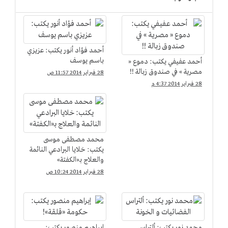
أحمد فؤاد أنور يكتب: عزيزي
باسم يوسف
أحمد عفيفي يكتب: دموع «
مصرية » في صندوق زبالة !!
28 فبراير 2014 11:57 ص
28 فبراير 2014 4:37 م
محمد مصطفى موسى
يكتب: خلايا البرادعي النائمة
والعلاج بـ«الكفتة»
28 فبراير 2014 10:24 ص
محمد نور يكتب: ألتراس
إبراهيم منصور يكتب: