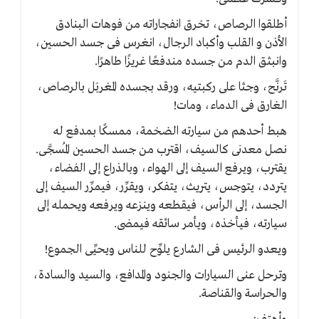
أطلقوا الرصاص، تخرق انفجاراته من فوهات البنادق
الأذن و القلب وأكباد الرجال، انغرس فى جسد الحسين،
وانبثق الدم من جسده مندفعًا غريزًا طاهرًا.
تَرنَّح، وجثا على ركبتيه، ورقد بجسده المغربَل بالرصاص،
الغارق فى الدماء، ومات!
هبط أحدهم من سيارته الضخمة، ممسكًا بمدفع له
نصل معدنى كالسيف، اقترب من جسد الحسين المُسجَّى.
يقترب، ويرفع السيف إلى الهواء، وبالذراع إلى الفضاء،
يتردد، يتوجس، يتريث، يتفكر، ويقرِّر، فيمرِّر السيف إلى
الجسد، إلى الرأس، فيقطعه وينزعه ويرفعه ويحمله إلى
سيارته، فيأخذه، ويأمر سائقه فيمضى.
ويعدو الرئيس فى الشارع يلوِّح للناس ويحيِّى الجموع!
وترحل عنى السيارات والجنود والمدافع، والسيد والسادة،
والحراسة والقناصة.