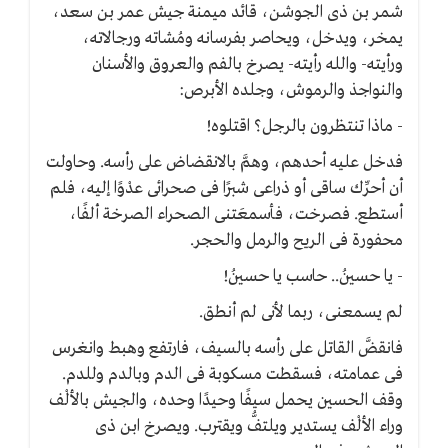
شمر بن ذى الجوشن، قائد ميمنة جيش عمر بن سعد،
يمخر، ويدخل، ويحاصر بفرسانه ومُشاته ورجالاته،
ورأيته- والله رأيته- يصرخ بالفم والعروق والأسنان
والنواجذ والرموش، وجلده الأبرص:
- ماذا تنتظرون بالرجل؟ اقتلوه!
فدخل عليه أحدهم، وهمَّ بالانقضاض على رأسه. وحاولت
أن أحرِّك ساقى أو ذراعى شبرًا فى صحرائى عدْوًا إليه، فلم
أستطع. فصرخت، فأسمعَتنى الصحراء الصرخة ألفًا،
محفورة فى الريح والرمل والحجر.
- يا حسينُ.. حاسب يا حسينُ!
لم يسمعنى، ربما لأنى لم أنطق.
فانقضَّ القاتل على رأسه بالسيف، فارتفع وهبط وانغرس
فى عمامته، فسقطت مسكوبة فى الدم وبالدم وللدم.
وقف الحسين يحمل سيفًا وحيدًا وحده، والجيش بالألْف
وراء الألْف يستدير ويلتفُّ ويقترب. ويصرخ ابن ذى