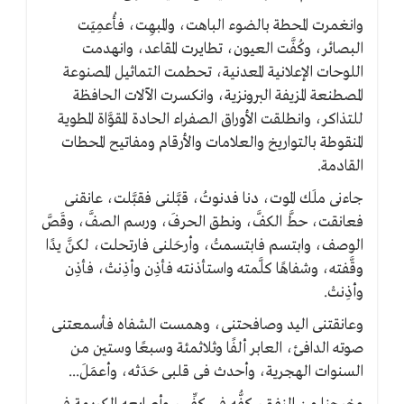
وانغمرت المحطة بالضوء الباهت، والمبهِت، فأُعمِيَت
البصائر، وكُفَّت العيون، تطايرت المقاعد، وانهدمت
اللوحات الإعلانية المعدنية، تحطمت التماثيل المصنوعة
المصطنعة المزيفة البرونزية، وانكسرت الآلات الحافظة
للتذاكر، وانطلقت الأوراق الصفراء الحادة المقوَّاة المطوية
المنقوطة بالتواريخ والعلامات والأرقام ومفاتيح المحطات
القادمة.
جاءنى ملَك الموت، دنا فدنوتُ، قبَّلنى فقبَّلت، عانقنى
فعانقت، حطَّ الكفَّ، ونطق الحرفَ، ورسم الصفَّ، وقَصَّ
الوصف، وابتسم فابتسمتُ، وأرحَلنى فارتحلت، لكنَّ يدًا
وقَّفته، وشفاهًا كلَّمته واستأذنته فأذِن وأذِنتْ، فأذِن
وأذِنتْ.
وعانقتنى اليد وصافحتنى، وهمست الشفاه فأسمعتنى
صوته الدافئ، العابر ألفًا وثلاثمئة وسبعًا وستين من
السنوات الهجرية، وأحدث فى قلبى حَدَثه، وأعمَلَ...