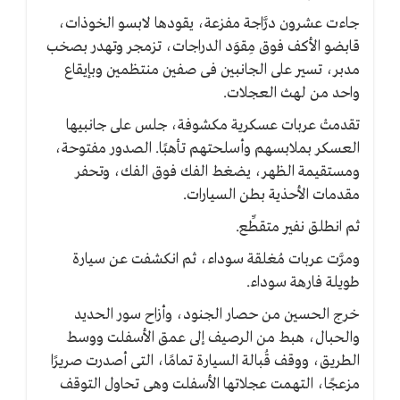
جاءت عشرون درَّاجة مفزعة، يقودها لابسو الخوذات،
قابضو الأكف فوق مِقوَد الدراجات، تزمجر وتهدر بصخب
مدبر، تسير على الجانبين فى صفين منتظمين وبإيقاع
واحد من لهث العجلات.
تقدمتْ عربات عسكرية مكشوفة، جلس على جانبيها
العسكر بملابسهم وأسلحتهم تأهبًا. الصدور مفتوحة،
ومستقيمة الظهر، يضغط الفك فوق الفك، وتحفر
مقدمات الأحذية بطن السيارات.
ثم انطلق نفير متقطِّع.
ومرَّت عربات مُغلقة سوداء، ثم انكشفت عن سيارة
طويلة فارهة سوداء.
خرج الحسين من حصار الجنود، وأزاح سور الحديد
والحبال، هبط من الرصيف إلى عمق الأسفلت ووسط
الطريق، ووقف قُبالة السيارة تمامًا، التى أصدرت صريرًا
مزعجًا، التهمت عجلاتها الأسفلت وهى تحاول التوقف