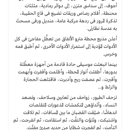
أجوف، إلى سداسى متزن، إلى دوائر رمادية، مثلثات
محنطة، أقلام رصاص وريقات تضيع فى قاع الحقيبة،
تذكرة المرور فى ردهة مركبة عامة، منديل ورقى مسحتُ
به عدسة نظارتى.
أعلن مذيع محطة مترو الأنفاق عن تعطُّل مفاجئ فى كل
الأدوات المؤدية إلى استمرار الأدوات الأخرى، ثم أطبق فمه
وخرس.
بينما انبعثت موسيقى حادة قادمة من أجهزة معطَّلة
بدورها، أُطفئت أنوار المحطة، وأظلمت وأقفرت وأبهمت
وأقبرت، ثم عصفت ريح وأدبرت، فاقتلعت الحجارة
والزلط و...
تزحف الطيور، زواحف من ثعابين وسلاحف، وتصعد
النساء، وأثداؤهن المنكمشات المذعورات المتقلصات
اندهاشًا، ضيَّقت القضبان ما بين المسافات، ثم تلاقت
واشتبكت، وتَلوَّت والتفَّت، ثم استقامت، ثم انفرجت، ثم
التأمت، ثم انفجرت شظايا من حديد صدِئ مفتَّت.