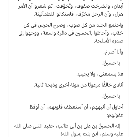
أبدان، وانشرخت صفوف، وتَخوَّفت، ثم شعروا أن الأمر
هزل، وأن الرجل مخرِّف، فاستكانوا للطمأنينة.
واجتمع الجند من كل صوب، وصرخ الحرس فى كل
حَدَب، وأحاطوا بالحسين فى دائرة واسعة، ووجهوا إلى
صدره الأسلحة.
وأنا أصرخ.
- يا حسينُ!
فلا يسمعنى، ولا يجيب.
أنادى خائفًا مرعوبًا من موتة أخرى وذبحة ثانية.
- يا حسينُ!
أحاول أن أنبههم، أن أستعطف قلوبهم، أن أوقظ
عقولهم:
- إنه الحسينُ بن على بن أبى طالب، حفيد النبى صلى الله
عليه وسلم، ابن بنت رسول الله!