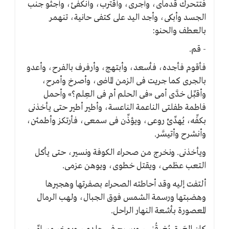
فتتحرك قدماى، وأجرى، وأقترب، وأنكفئ، وأجثو جنب
الجسد وأبكى، وأجد اليد على كتفى حانية، تنهمر
بالعطف والحنو:
- قم.
فأقوم فأجده، فأسعد، وأبتهج، وأرفرف بالفرح، وأعدو
بالجرى كما جريت فى الزمن الماضى، وأصرخ وأمرح،
وأقبِّل خدَّى أمى «فى الحلم أم فى العِلم؟» وأحمل
فاطمة طفلتى الناعمة الناعسة، وأطير أطير حتى يأخذنى
بكفِّه، يُهدِّئ روعى، ويؤذِّن فى سمعى، فأرتكز وأطمئن،
وأنشرح وأتيسَّر.
ويأخذنى. ونخرج من صحراء الكوفة ونسير، حتى يأكل
التعب عظمى، ويقتل خطوى، ويوهن عزمى.
ألتفت إليه وقد أحاطته الصحراء بصفرتها وهجيرها
وهضبتها ورسمة الشمس فوق الجبال، ولهب الرمال
المعصورة بأشعة النهار الراحل.