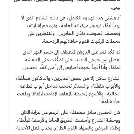
بيتى.
أدهشنى هذا الهدوء الكامل، فى ذلك الشارع الذى لا
يهدأ أبدًا، تزمجر مركباته العامة، وتزدحم إشاراته،
وتعصف الضوضاء بآذان العابرين، والمنتظرين على
محطات المركبات قدومَ حافلاتهم المزدحمة.
لم نكَد نمر على الدوران المنعطف إلى جسر النهر الذى
يفصل بين جرحى المدينة، حتى تمكَّنت منى الدهشة
تمامًا، وأنا ألجأ بخوف أصابعى إلى أمن كفِّ الحسين.
الشارع ساكن إلا من بعض العابرين، والدكاكين مُغلَقة،
والأبواب مُقفَلة، والستائر تحجب مداخل أبواب المطاعم
الخالية، والأسوار المحيطة بالمعاهد ازدادت ارتفاعًا وبلغت
حدًّا شاهقًا!
كان الحسين سائرًا مطمئنًا، على الرغم من غرابة المكان
ووحشة الشارع وأسفلت الطريق المحاط بالأرصفة المبلَّطة،
وطلاء البياض والسواد اللزج الطازج يجذب نعل الأحذية