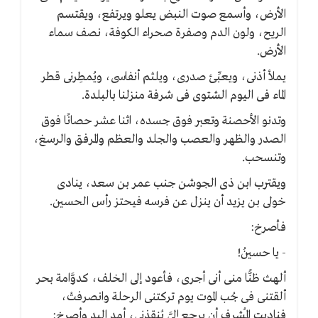
الأرض، وأسمع صوت النبض يعلو ويرتفع، ويقتسم
الريح، ولون الدم وصفرة صحراء الكوفة، نصف سماء
الأرض.
يملأ أذنى، ويعبِّئ صدرى، ويلثم أنفاسى، ويُمطِرنى قطر
الماء فى اليوم الشتوى فى شرفة منزلنا بالبلدة.
وتدنو الأحصنة وتعبر فوق جسده، اثنا عشر حصانًا فوق
الصدر والظهر والعصب والجلد والعظم والمرفق والرسغ،
وتنسحب.
ويقترب ابن ذى الجوشن جنب عمر بن سعد، ينادى
خولى بن يزيد أن ينزل عن فرسه فيحتز رأس الحسين.
فأصرخ:
- يا حسينُ!
ألهث ظنًّا منى أنى أجرى، فأعود إلى الخلف، كدوَّامة بحر
ألقتنى فى جُب الموت يوم تركتنى الرحلة وانصرفتْ،
فناديت المُشرف أن يرجع إلىَّ يُنقذنى، أمد اليد وأصرخ: