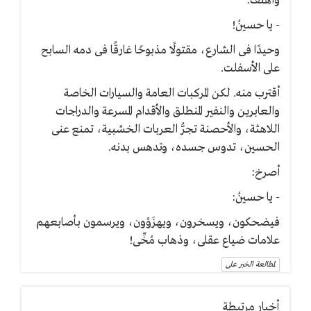
وأهتف:
- يا حسينُ!
وحيدًا فى الشارع، مقتولًا مذبوحًا غارقًا فى دمه السابح
على الأسفلت.
أقترب منه. لكن المركبات العامة والسيارات الخاصة
والعابرين والنفير المنطلق والأقدام المسرعة والدراجات
اللاهثة، والأحصنة تجرُّ العربات الخشبية، تمنع عنى
الحسين، تدوس جسده، وتدهس بدنه.
أصرخ:
- يا حسينُ:
فيضحكون، ويسخرون، ويهزَؤون، ويرسمون بأصابعهم
علامات ضياع عقلى، وذهاب مُخِّى!
لمطالعة الخبر على
أخبار مرتبطة