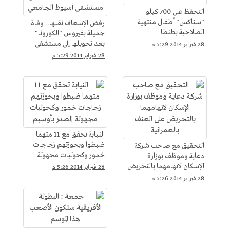
التحفظ على 700 كيلو
"سناكس" أطفال منتهية
رفض الإسعاف نقلها.. وفاة
الصلاحية بطنطا
جميلة بفيروس "الكورونا"
بعد تحويلها إلى مستشفى
28 فبراير 2014 5:29 م
أسيوط الجامعي
28 فبراير 2014 5:29 م
النيابة تحقق مع 11 متهما
ضبطوا وبحوزتهم زجاجات
التحقيق مع صاحب شركة
خمور وكحوليات مجهولة
دعاية وموظف بوزارة
المصدر بأوسيم
الإسكان لاتهامهما بالتحريض
28 فبراير 2014 5:26 م
على العنف بالعمرانية
28 فبراير 2014 5:26 م