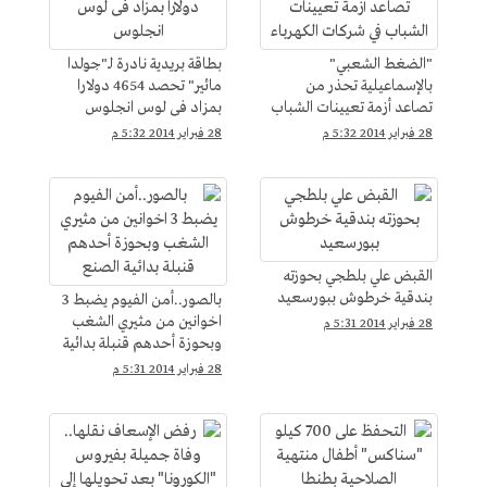
"الضغط الشعبي"
بطاقة بريدية نادرة لـ"جولدا
بالإسماعيلية تحذر من
مائير" تحصد 4654 دولارا
تصاعد أزمة تعيينات الشباب
بمزاد فى لوس انجلوس
في شركات الكهرباء
28 فبراير 2014 5:32 م
28 فبراير 2014 5:32 م
القبض علي بلطجي بحوزته
بندقية خرطوش ببورسعيد
بالصور..أمن الفيوم يضبط 3
اخوانين من مثيري الشغب
28 فبراير 2014 5:31 م
وبحوزة أحدهم قنبلة بدائية
الصنع
28 فبراير 2014 5:31 م