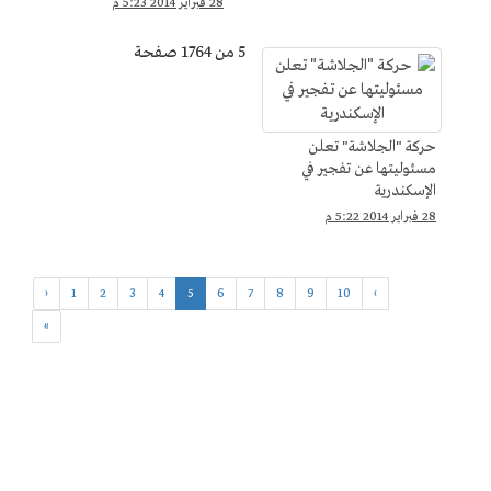
28 فبراير 2014 5:23 م
5 من 1764 صفحة
حركة "الجلاشة" تعلن
مسئوليتها عن تفجير في
الإسكندرية
28 فبراير 2014 5:22 م
‹
1
2
3
4
5
6
7
8
9
10
›
»