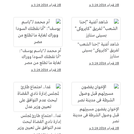
28 فبراير 2014 5:24 م
28 فبراير 2014 5:24 م
شاهد أغنية "إحنا الشعب"
لفريق "كايروكى" بسيتى
أم محمد لـ"باسم يوسف":
ستارز
"أنا نقطتك السودا ووراك
لغاية ما تطلع من مصر
28 فبراير 2014 5:24 م
28 فبراير 2014 5:24 م
الإخوان يفضون مسيرتهم
قبل وصول الشرطة فى مدينة
غدا.. اجتماع طارئ لمجلس
نصر
إدارة نادي القضاة لبحث
عدم التوافق على تعيين وزير
28 فبراير 2014 5:24 م
عدل