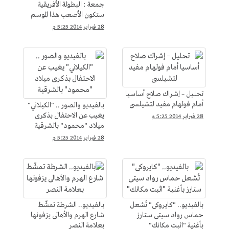
جمعة : البطولة الأفريقية
ستكون الأصعب هذا الموسم
28 فبراير 2014 5:25 م
تحليل – إشراك صلاح أساسيا
أمام فولهام مفيد لتشيلسى
بالفيديو والصور .. "الكيلاني"
يغيب عن الاحتفال بذكرى
28 فبراير 2014 5:25 م
ميلاد "محمود" بالشرقية
28 فبراير 2014 5:25 م
بالفيديو.. "كايروكى" تُشعل
بالفيديو.. الشرطة تمشّط
حماس رواد سيتى ستارز
شارع الهرم والأهالى يزفونها
بأغنية "اثبت مكانك"
بعلامة النصر