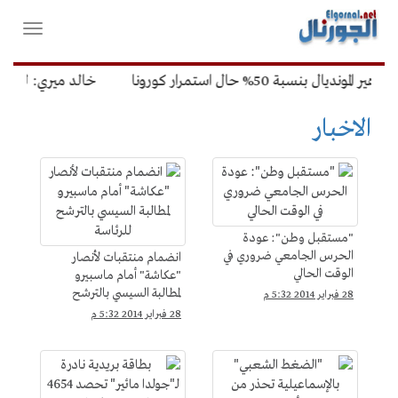
لقائمة
فتح
لرئيسية
واغلاق
القائمة
نسبة 50% حال استمرار كورونا
خالد ميري: لن نتخذ 
الاخبار
"مستقبل وطن": عودة
الحرس الجامعي ضروري في
انضمام منتقبات لأنصار
الوقت الحالي
"عكاشة" أمام ماسبيرو
لمطالبة السيسي بالترشح
28 فبراير 2014 5:32 م
للرئاسة
28 فبراير 2014 5:32 م