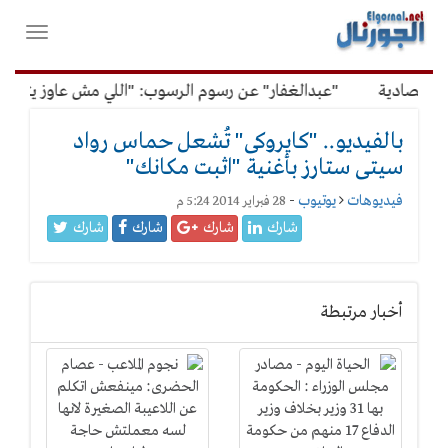
لقائمة
فتح
لرئيسية
واغلاق
القائمة
قتصادية
"عبدالغفار" عن رسوم الرسوب: "اللي مش عاوز يتعلم م
بالفيديو.. "كايروكى" تُشعل حماس رواد
سيتى ستارز بأغنية "اثبت مكانك"
فيديوهات
يوتيوب
-
28 فبراير 2014 5:24 م
شارك
شارك
شارك
شارك
أخبار مرتبطة