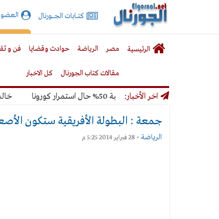
الجورنال
العضوي
كتـــابات الجـــــورنال
نت
لقائمة
إشت
مصر
الرياضة
حوادث وقضايا
فن و ثق
الرئيسية
لرئيسية
مقالات كتاب الجورنال
كل الاخبار
اهير المونديال بنسبة 50% حال استمرار كورونا
اخر الأخبار:
خالد ميري
جمعة : البطولة الأفريقية ستكون الأصع
الرياضة
-
28 فبراير 2014 5:25 م