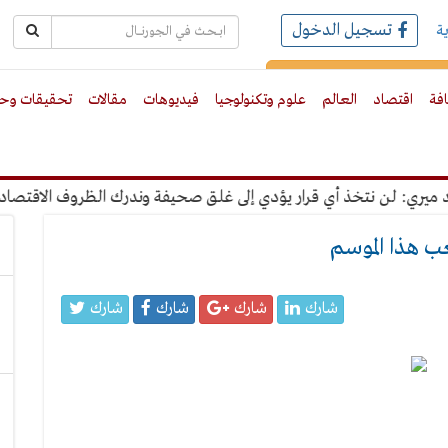
تسجيل الدخول
ة
رك بالبريد الالكترونى
افة
اقتصاد
العالم
علوم وتكنولوجيا
فيديوهات
مقالات
تحقيقات وحو
: لن نتخذ أي قرار يؤدي إلى غلق صحيفة وندرك الظروف الاقتصادية
ب هذا الموسم
شارك
شارك
شارك
شارك