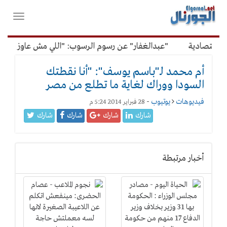
لقائمة
فتح
لرئيسية
واغلاق
القائمة
اقتصادية
"عبدالغفار" عن رسوم الرسوب: "اللي مش عاوز يتعلم 
أم محمد لـ"باسم يوسف": "أنا نقطتك
السودا ووراك لغاية ما تطلع من مصر
فيديوهات
يوتيوب
-
28 فبراير 2014 5:24 م
شارك
شارك
شارك
شارك
أخبار مرتبطة