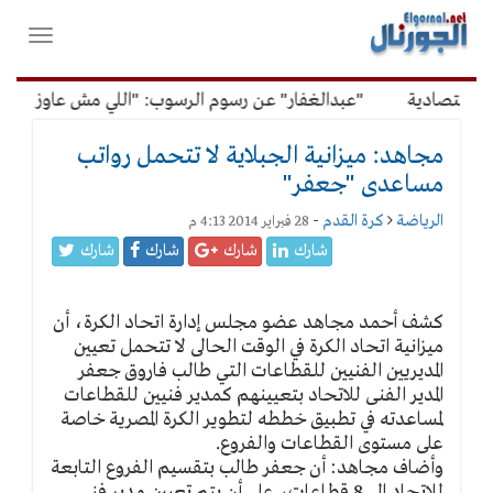
لقائمة
فتح
لرئيسية
واغلاق
القائمة
اقتصادية
"عبدالغفار" عن رسوم الرسوب: "اللي مش عاوز يتعلم 
مجاهد: ميزانية الجبلاية لا تتحمل رواتب
مساعدى "جعفر"
الرياضة
كرة القدم
-
28 فبراير 2014 4:13 م
شارك
شارك
شارك
شارك
كشف أحمد مجاهد عضو مجلس إدارة اتحاد الكرة، أن
ميزانية اتحاد الكرة في الوقت الحالى لا تتحمل تعيين
المديريين الفنيين للقطاعات التي طالب فاروق جعفر
المدير الفنى للاتحاد بتعيينهم كمدير فنيين للقطاعات
لمساعدته في تطبيق خططه لتطوير الكرة المصرية خاصة
على مستوى القطاعات والفروع.
وأضاف مجاهد: أن جعفر طالب بتقسيم الفروع التابعة
للاتحاد إلى 8 قطاعات، على أن يتم تعيين مدير فنى