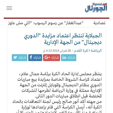
لقائمة
فتح
لرئيسية
واغلاق
القائمة
لاقتصادية
"عبدالغفار" عن رسوم الرسوب: "اللي مش عاوز يتعلم
الجبلاية تنتظر اعتماد مزايدة "الدوري
ديجيتال" من الجهة الإدارية
الرياضة
كرة القدم
-
28 فبراير 2014 4:13 م
شارك
شارك
شارك
شارك
ينتظر مجلس إدارة اتحاد الكرة برئاسة جمال علام،
اعتماد كراسة الشروط الخاصة بمزايدة بيع مباريات
الدوري بنظام الديجيتال والموبايل إنترنت من الجهة
الإدارية ممثلة في وزارة الرياضة لطرحها للشركات
المختصة قبل انطلاق مباريات الدور الثانى.
من جهته أكد أنور صالح رئيس لجنة التعاقدات باتحاد
الكرة أنه، أرسل الكراسة التي قام بإعدادها لوزارة
الرياضة منذ الأسبوع الماضى لاعتمادها من الوزير إلا أن