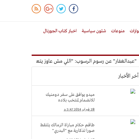
ارات
منوعات
شئون سياسية
اخبار كتاب الجورنال
غفار" عن رسوم الرسوب: "اللي مش عاوز يتعلم ملوش مجانية"
أ
أخر الأخبار
ميدو يوافق على سفر دومنيك
للانضمام لمنتخب بلاده
28 فبراير 2014 5:47 م
طاقم حكام مباراة الزمالك يلتقط
صورا تذكارية مع "البدري"