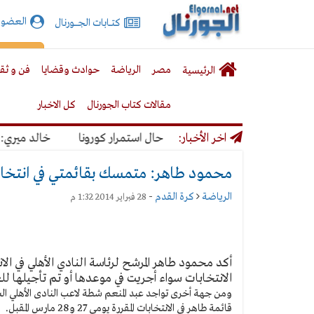
الجورنال
العضوي
كتـــابات الجـــــورنال
نت
لقائمة
إشت
مصر
الرياضة
حوادث وقضايا
فن و ثق
الرئيسية
لرئيسية
مقالات كتاب الجورنال
كل الاخبار
ل بنسبة 50% حال استمرار كورونا
اخر الأخبار:
خالد ميري: لن نتخ
محمود طاهر: متمسك بقائمتي في انتخاب
الرياضة
كرة القدم
-
28 فبراير 2014 1:32 م
أكد محمود طاهر المرشح لرئاسة النادي الأهلي في ال
الانتخابات سواء أجريت في موعدها أو تم تأجيلها للعا
ومن جهة أخرى تواجد عبد المنعم شطة لاعب النادى الأهلي الس
قائمة طاهر في الانتخابات المقررة يومي 27 و28 مارس المقبل.