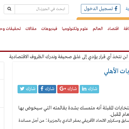
تسجيل الدخول
ة
رك بالبريد الالكترونى
افة
اقتصاد
العالم
علوم وتكنولوجيا
فيديوهات
مقالات
تحقيقات وحو
ذ أي قرار يؤدي إلى غلق صحيفة وندرك الظروف الاقتصادية
"عبدال
ات الأهلي
شارك
شارك
شارك
شارك
انتخابات المقبلة أنه متمسك بشدة بقائمته التي سيخوض بها
م المقبل.
ابق وسكرتير الاتحاد الأفريقي بمقر النادي بالجزيرة؛ من أجل مساندة