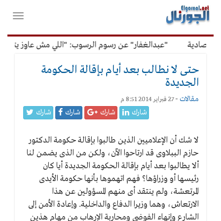
لقائمة
فتح
لرئيسية
واغلاق
القائمة
تصادية
"عبدالغفار" عن رسوم الرسوب: "اللي مش عاوز يتعلم مل
حتى لا نطالب بعد أيام بإقالة الحكومة
الجديدة
مقالات
-
27 فبراير 2014 8:51 م
شارك
شارك
شارك
شارك
لا شك أن الإعلاميين الذين طالبوا بإقالة حكومة الدكتور
حازم الببلاوى قد ارتاحوا الآن، ولكن من الذى يضمن لنا
ألا يطالبوا بعد أيام بإقالة الحكومة الجديدة أيا كان
رئيسها أو وزراؤها؟ فهم اتهموها بأنها حكومة الأيدى
المرتعشة، ولم ينتقد أى منهم المسؤولين عن هذا
الارتعاش، وهما وزيرا الدفاع والداخلية. وإعادة الأمن إلى
الشارع وإنهاء الفوضى ومحاربة الإرهاب من مهام هذين