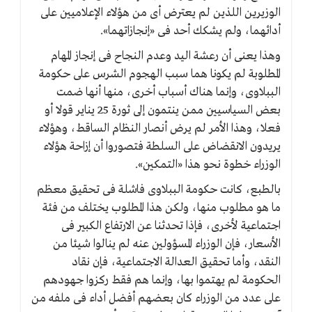
الوزيرين اللذين لم يعترض أى من هؤلاء الإعلاميين على
أدائهما، ولم يشكك أحد فى «إنجازاتهما».
وهذا يعنى أن رعشة اليد وعدم النجاح فى إنجاز المهام
المطلوبة لم يكونا هما سبب الهجوم الشرس على حكومة
الببلاوى، وإنما هناك أسباب أخرى، منها أنها ضمت
بعض السياسيين ممن ينتمون إلى ثورة 25 يناير قولا أو
فعلا، وهذا الأمر لم يرض أنصار النظام الساقط، وهؤلاء
يريدون الانقضاض على السلطة فتصوروا أن إزاحة هؤلاء
الوزراء خطوة نحو هذا «التمكين».
بالطبع، كانت حكومة الببلاوى فاشلة فى تحقيق معظم
ما هو مطلوب منها، ولكن هذا المطلوب يختلف من فئة
اجتماعية لأخرى، فإذا تحدثنا عن الارتفاع الكبير فى
الأسعار، فإن الوزراء المسؤولين عنه لم ينالوا شيئا من
النقد، وأما تحقيق العدالة الاجتماعية، فإن نقاد
الحكومة لم يهتموا بها، وإنما هم فقط ركزوا جهودهم
على عدد من الوزراء كان بعضهم أفضل أداء فى ملفه من