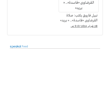
نبيل فاروق يكتب: صلاة
القرضاوى «فاسدة».. « بريد»
28 فبراير 2014 9:07 ص