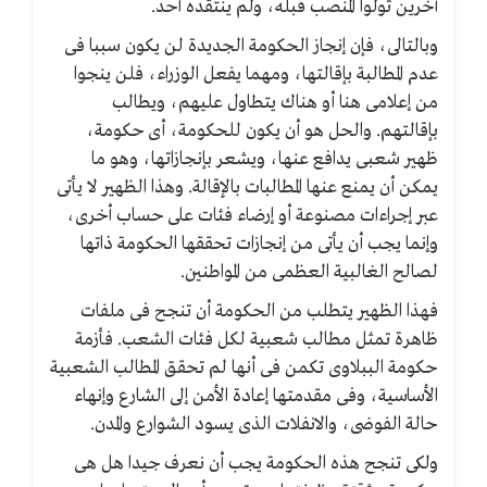
آخرين تولوا المنصب قبله، ولم ينتقده أحد.
وبالتالى، فإن إنجاز الحكومة الجديدة لن يكون سببا فى
عدم المطالبة بإقالتها، ومهما يفعل الوزراء، فلن ينجوا
من إعلامى هنا أو هناك يتطاول عليهم، ويطالب
بإقالتهم. والحل هو أن يكون للحكومة، أى حكومة،
ظهير شعبى يدافع عنها، ويشعر بإنجازاتها، وهو ما
يمكن أن يمنع عنها المطالبات بالإقالة. وهذا الظهير لا يأتى
عبر إجراءات مصنوعة أو إرضاء فئات على حساب أخرى،
وإنما يجب أن يأتى من إنجازات تحققها الحكومة ذاتها
لصالح الغالبية العظمى من المواطنين.
فهذا الظهير يتطلب من الحكومة أن تنجح فى ملفات
ظاهرة تمثل مطالب شعبية لكل فئات الشعب. فأزمة
حكومة الببلاوى تكمن فى أنها لم تحقق المطالب الشعبية
الأساسية، وفى مقدمتها إعادة الأمن إلى الشارع وإنهاء
حالة الفوضى، والانفلات الذى يسود الشوارع والمدن.
ولكى تنجح هذه الحكومة يجب أن نعرف جيدا هل هى