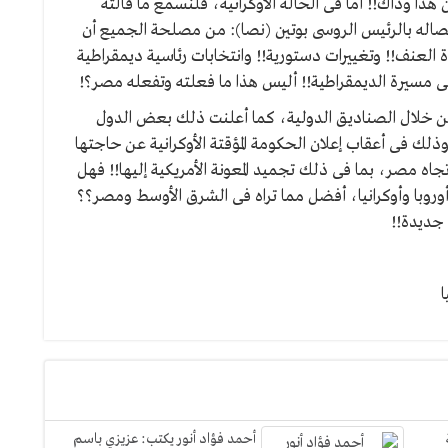
هذا وذاك!! أما فى الحالة الأوكرانية، فلنسمع ما قالته
صاله بالرئيس الروسى بوتين (نصا): من مصلحة الجميع أن
العنف!! وتغييرات دستورية!! وانتخابات رئاسية ديمقراطية
 مسيرة الديمقراطية!! أليس هذا ما فعلته وتفعله مصر؟!
 خلال الصناديق الدولية، كما أعلنت ذلك بعض الدول
ى، وذلك فى أعقاب إعلان الحكومة المؤقتة الأوكرانية عن حاجتها
كس تجاه مصر، بما فى ذلك تجميد المعونة الأمريكية إليها!! فهل
وروبا وأوكرانيا، أفضل مما تراه فى الشرق الأوسط ومصر؟؟
 جديدة!!
ا
أحمد فؤاد أنور يكتب: عزيزي باسم