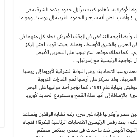
اء الأوكرانية، فغادر كييف براً إلى حدود بلاده الشرقية فى
! وأغلب الظن أنه سيعبر الحدود القريبة إلى روسيا.. وهو ما
 وأيضا أوجه التناقض فى الموقف الأمريكى تجاه كل منهما فى
 العربى والشرق الأوسط، وتملك جيشا قويا، احتل المركز
عالمياً، والأول عربيا خلال العام 2013 المنصرم... كما تملك موقعا استراتيجيا على البحرين الأبيض
لمواجهة الرئيسية مع إسرائيل....
بعد روسيا الاتحادية، وهى البوابة الشرقية لأوروبا إلى روسيا
ا الغربية، وقد تمركز على أرضها أهم القدرات النووية
السوفيتية، قبل أن ترثها روسيا بعد تفكك الاتحاد السوفيتى بنهاية عام 1991، كما تؤجر أحد موانيها على البحر
!! بالإضافة إلى أنها سلة القمح ومستودع الحديد لأوروبا
ن مصر وأوكرانيا فإنه غير مبرر، رغم تشابه الموقفين وتصاعد
م، بعد رفض الرئيسين الانتخابات الرئاسية المبكرة!! فتجاه
كان البيت الأبيض ضد ما حدث فى مصر، بعكس معظم