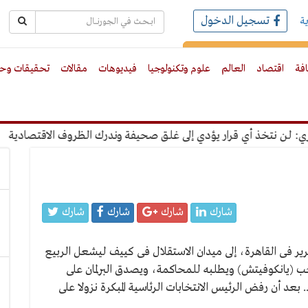
تسجيل الدخول
ة
رك بالبريد الالكترونى
افة
اقتصاد
العالم
علوم وتكنولوجيا
فيديوهات
مقالات
تحقيقات وحو
تخذ أي قرار يؤدي إلى غلق صحيفة وندرك الظروف الاقتصادية
"عب
شارك
شارك
شارك
شارك
ير فى القاهرة، إلى ميدان الاستقلال فى كييف ليشعل الربيع
تخب (يانكوفيتش) ويطلبه للمحاكمة، ويصدق البرلمان على
بعد أن رفض الرئيس الانتخابات الرئاسية المبكرة نزولا على