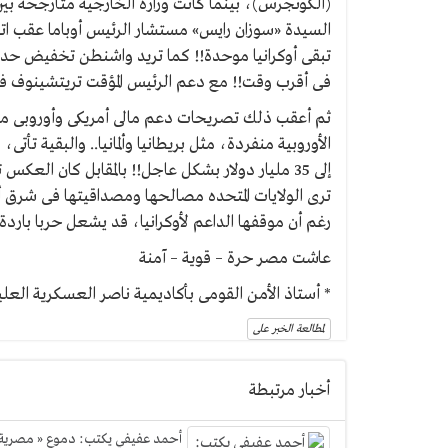
(الكونجرس)، بينما كانت وزارة الخارجية متأرجحة بين 
السيدة «سوزان رايس» مستشار الرئيس أوباما عقب ات
تبقى أوكرانيا موحدة!! كما تريد واشنطن تخفيض حدة 
فى أقرب وقت!! مع دعم الرئيس المؤقت تريتشينوف فى
ثم أعقب ذلك تصريحات دعم مالى أمريكى وأوروبى من
الأوروبية منفردة، مثل بريطانيا وألمانيا.. والبقية تأت
إلى 35 مليار دولار بشكل عاجل!! بالمقابل كان الع
ترى الولايات المتحده مصالحها ومصداقيتها فى شرق أ
رغم أن موقفها الداعم لأوكرانيا، قد يشعل حربا باردة
عاشت مصر حرة – قوية – آمنة
* أستاذ الأمن القومى بأكاديمية ناصر العسكرية العلي
لمطالعة الخبر على
أخبار مرتبطة
أحمد عفيفي يكتب: دموع « مصرية