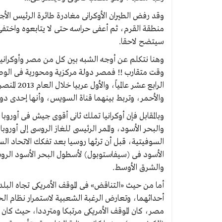
وقد رفض الطيران الأوكرانى مغادرة طائرة الرئيس الأجو
منطقة القرم، ثم أعفى حراسه حتى لا يتابعوه واختفى !
سيتضح لاحقا.
وهنا نتكلم عن أوجه الشبه بين كل من مصر وأوكرانيا،
وقت متقارب !! فمصر دولة مركزية ومحورية فى الوطن
الرابع عشر 
والأحمر، وتربط بينهما قناة السويس، وأنها إحدى دول ا
وبالمقابل فإن أوكرانيا تملك ثانى أقوى جيش فى أوروبا 
والبحر الأسود، والممر الرئيسى للغاز الروسى إلى أوروب
الأسود فى (سيفاستوبول) لأسطول البحر الأسود الروسى
والشرق الأوسط.
أما من حيث «التناقض» فى الموقف الأمريكى تجاه البلدي
أحداثهما، وتعارض الرغبة الشعبية لاستمرار نظام الحك
مصر، كان الموقف الأمريكى مرتبكا ومترددا، حيث 