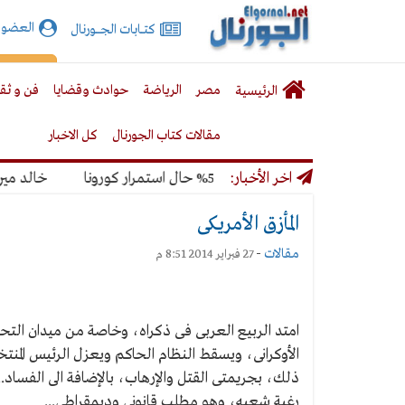
الجورنال
العضوي
كتـــابات الجـــــورنال
نت
لقائمة
إشت
مصر
الرياضة
حوادث وقضايا
فن و ثق
الرئيسية
لرئيسية
مقالات كتاب الجورنال
كل الاخبار
نديال بنسبة 50% حال استمرار كورونا
اخر الأخبار:
خالد ميري: لن ن
المأزق الأمريكى
مقالات
-
27 فبراير 2014 8:51 م
امتد الربيع العربى فى ذكراه، وخاصة من ميدان التحر
الأوكرانى، ويسقط النظام الحاكم ويعزل الرئيس المن
ذلك، بجريمتى القتل والإرهاب، بالإضافة الى الفساد... 
رغبة شعبه، وهو مطلب قانونى وديمقراطى...