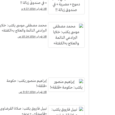
» في صندوق زبالة !!
28 فبراير 2014 4:37 م
محمد مصطفى موسى يكتب: خلايا
البرادعي النائمة والعلاج بـ«الكفتة»
28 فبراير 2014 10:24 ص
إبراهيم منصور يكتب: حكومة
«قلقة»!
28 فبراير 2014 9:07 ص
نبيل فاروق يكتب: صلاة القرضاوى
«فاسدة».. « بريد»