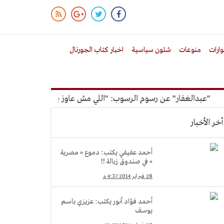
ارات
منوعات
شئون سياسية
اخبار كتاب الجورنال
دالغفار" عن رسوم الرسوب: "اللي مش عاوز يتعلم ملوش مجانية"
أخر الأخبار
أحمد عفيفي يكتب: دموع « مصرية
» في صندوق زبالة !!
28 فبراير 2014 4:37 م
أحمد فؤاد أنور يكتب: عزيزي باسم
يوسف