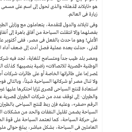
هو «تايلاند المذهلة» والذى تحول إلى اسم على مسمى ب
زيارة فى العالم.
وفى تايلاند والدول المتقدمة، يتعاملون مع وزارتى الط
بفصلهما وإلا انتقلت السياحة من آفاق باهرة إلى أنفا
المدنى، حدثت بعده عملية فصل أدت إلى ضعف أداء ا
ومصر بلد طيب جداً ومتسامح للغاية، تجد فيه شركات
الوطنية «المصرية للاتصالات» راضية بنصيبها! كذلك ا
لمصر إما على طائراتها الخاصة أو على طائرات شركات 
ولا تنال مصر أو شركاتها السياحية شيئاً، وبالتالى
استعادة المنتج السياحى المصرى لمزايا احتكرها عليها
والطيران- إلى توقف عدد من شركات الطيران المصرية 
الرقم «صفر»، وعليه فإن ربط المنتج السياحى بالطيران 
السياحة يضمن تقليل النفقات والحد من مشكلات العامل
على حركة السياحة، كما تعتمد السياحة على قوة الط
العاملين فى السياحة، بشكل مباشر، يبلغ حوالى مل