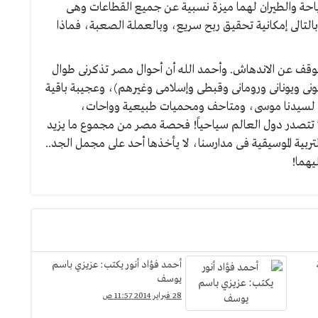
احة والطيران لهما ميزة نسبية عن جميع القطاعات وهى
بالتالى إمكانية تحقيق ربح سريع، وبالعملة الصعبة، فماذا
وقف عن الاندهاش. وأحمد الله أن أحوال مصر تذكرنى طوال
رعونى ويونانى ورومانى وقبطى وإسلامى وغيرهم)، وعجيبة باقية
لى لسيدنا موسى، ومتاحف ومحميات طبيعية وواحات،
تصدر دول العالم سياحياً! فحصة مصر من مجموع ما يزيد
تربية الموسيقية فى مدارسنا، لا يأخذها أحد على مجمل الجد..
يهما!
أحمد فؤاد أنور يكتب: عزيزي باسم
يوسف
28 فبراير 2014 11:57 ص