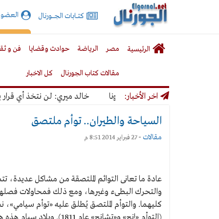
الجورنال
العضوي
كتـــابات الجـــــورنال
نت
لقائمة
إشت
مصر
الرياضة
حوادث وقضايا
فن و ثق
الرئيسية
لرئيسية
مقالات كتاب الجورنال
كل الاخبار
ورونا
اخر الأخبار:
خالد ميري: لن نتخذ أي قرار يؤدي إ
السياحة والطيران.. توأم ملتصق
مقالات
-
27 فبراير 2014 8:51 م
عادة ما تعانى التوائم الملتصقة من مشاكل عديدة، ت
والتحرك البطىء وغيرها، ومع ذلك فمحاولات فصلهما
كليهما. والتوأم الملتصق يُطلق عليه «توأم سيامي»، ن
(التوأم «إنج» و«تشانج» عام 