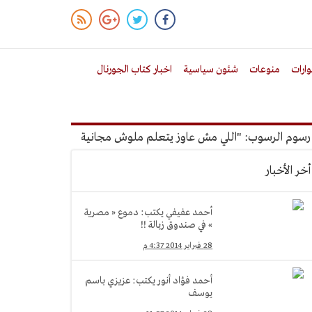
ارات
منوعات
شئون سياسية
اخبار كتاب الجورنال
الرسوب: "اللي مش عاوز يتعلم ملوش مجانية"
أمين الإدارة المح
أخر الأخبار
أحمد عفيفي يكتب: دموع « مصرية
» في صندوق زبالة !!
28 فبراير 2014 4:37 م
أحمد فؤاد أنور يكتب: عزيزي باسم
يوسف