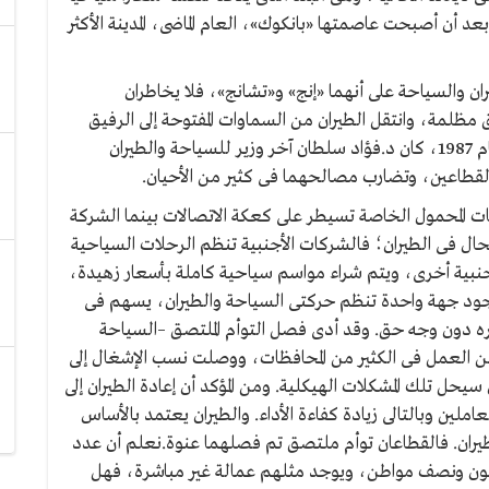
عد أن أصبحت عاصمتها «بانكوك»، العام الماضى، المدينة الأكثر
يران والسياحة على أنهما «إنج» و«تشانج»، فلا يخاطران
ق مظلمة، وانتقل الطيران من السماوات المفتوحة إلى الرفيق
الأعلي! وهو ما حدث بالفعل فى مصر، ففى أكتوبر عام 1987، كان د.فؤاد سلطان آخر وزير للسياحة والطيران
لقطاعين، وتضارب مصالحهما فى كثير من الأحيان.
 المحمول الخاصة تسيطر على كعكة الاتصالات بينما الشركة
لحال فى الطيران؛ فالشركات الأجنبية تنظم الرحلات السياحية
أجنبية أخرى، ويتم شراء مواسم سياحية كاملة بأسعار زهيدة،
 فوجود جهة واحدة تنظم حركتى السياحة والطيران، يسهم فى
 غيره دون وجه حق. وقد أدى فصل التوأم الملتصق –السياحة
عن العمل فى الكثير من المحافظات، ووصلت نسب الإشغال إلى
سيحل تلك المشكلات الهيكلية. ومن المؤكد أن إعادة الطيران إلى
ين وبالتالى زيادة كفاءة الأداء. والطيران يعتمد بالأساس
يران. فالقطاعان توأم ملتصق تم فصلهما عنوة.نعلم أن عدد
يون ونصف مواطن، ويوجد مثلهم عمالة غير مباشرة، فهل