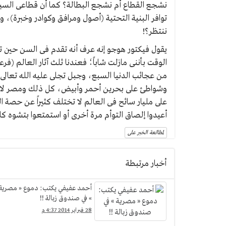
نشجع القطاع أم نشجع البطالة؟ كما أن قطاعى السي
توافر البنية التحتية (أصول ومرافق وكوادر وخبرة)، و
ننتظر؟!
يقول فيكتور هوجو إنه عرف أنه تقدم فى السن حين ت
الوقت بأننى مازلت شاباً؛ فعندنا ثلث آثار العالم (ف
من عجائب الدنيا السبع، وجبل تجلى عليه الله تعا
وشواطئ على بحرين أحمر وأبيض، كل ذلك ومصر لا ت
على مليار سائح فى العالم لا تختلف كثيراً عن حصة ال
أعيدوا إلصاق التوأم مرة أخرى أو استمتعوا بتشوه كل
لمطالعة الخبر على
أخبار مرتبطة
أحمد عفيفي يكتب: دموع « مصرية
» في صندوق زبالة !!
28 فبراير 2014 4:37 م