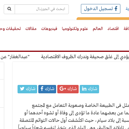
تسجيل الدخول
ة
رك بالبريد الالكترونى
افة
اقتصاد
العالم
علوم وتكنولوجيا
فيديوهات
مقالات
تحقيقات وحو
لى غلق صحيفة وندرك الظروف الاقتصادية
"عبدالغفار" عن رسوم 
شارك
شارك
شارك
شارك
تمثل فى الطبيعة الخاصة وصعوبة التعامل مع المجتمع
 عن بعضهما عادة ما تؤدى إلى وفاة أو تشوه أحدهما أو
سبة إلى بلاد سيام، حيث اكتُشفت أول حالات التوائم الملتصقة
1811). وبلاد سيام هذه هى تايلاند الحالية، وهى البلد الذى يتخذ لنفسه شعاراً سياحياً