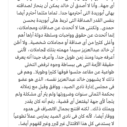
أى جهة.. وأنا لا أصدق أن خالد يمكن أن ينحاز لصداقته
بهانى أبوريدة التى أحترمها جدا.. تماما مثلما أحترم أيضا
بنفس القدر الصداقة التى تربط هانى أبوريدة بحسن
حمدى.. ولكننى هنا لا أتحدث عن صداقات ومجاملات،
إنما أتحدث عن حقوق وواجبات وسلطة دولة أراها أهم
وأغلى كثيرا من أى صداقة أو مجاملات شخصية.. ولا أظن
أن خالد عبدالعزيز سيبدأ مهمته بتلك المجاملات، لأننى
أعرفه جيدا ومنذ زمن طويل جدا.. وأعرف جيدا أنه يعرف
حقيقة الأزمة التى هى ببساطة وجوه ترفض التخلى
طواعية عن مقاعد جلسوا فوقها كثيرا وطويلا.. وهم فى
ذلك لا يشبهون خالد عبدالعزيز نفسه، الذى هو عضو
فى مجلس إدارة نادى الصيد، ووافق وقبل مع زملائه
بحكمة الثمانى سنوات وضرورتها ولم يثر أى مشكلة ولم
يلجأ لأى جهة ليفتعل أى قضية، رغم أنه كان يقدر
ويملك ذلك.. لكنه اقتنع بجمال الانصراف فى هدوء
ووقار أيضا، لأنه كان فى نادى الصيد يمارس عملاً تطوعياً
لا يستدعى كل هذا الاقتتال غير المبرر وغير المفهوم أيضا..