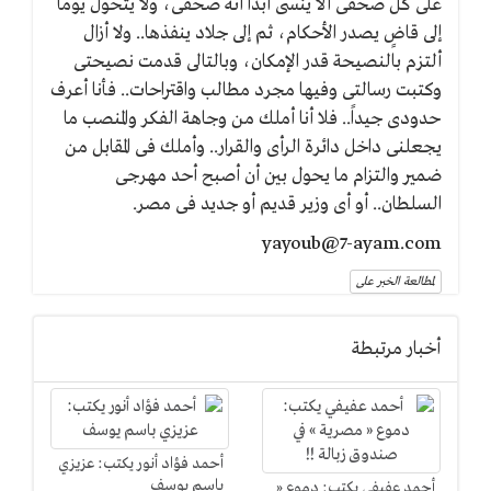
على كل صحفى ألا ينسى أبداً أنه صحفى، ولا يتحول يوماً
إلى قاضٍ يصدر الأحكام، ثم إلى جلاد ينفذها.. ولا أزال
ألتزم بالنصيحة قدر الإمكان، وبالتالى قدمت نصيحتى
وكتبت رسالتى وفيها مجرد مطالب واقتراحات.. فأنا أعرف
حدودى جيداً‏..‏ فلا أنا أملك من وجاهة الفكر والمنصب ما
يجعلنى داخل دائرة الرأى والقرار‏..‏ وأملك فى المقابل من
ضمير والتزام ما يحول بين أن أصبح أحد مهرجى
السلطان‏..‏ أو أى وزير قديم أو جديد فى مصر.
yayoub@7-ayam.com
لمطالعة الخبر على
أخبار مرتبطة
أحمد فؤاد أنور يكتب: عزيزي
باسم يوسف
أحمد عفيفي يكتب: دموع «