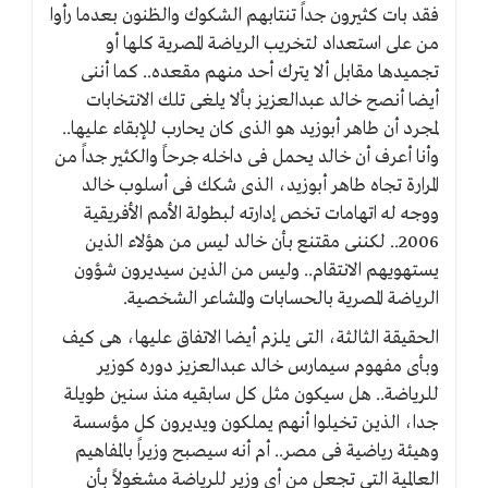
فقد بات كثيرون جداً تنتابهم الشكوك والظنون بعدما رأوا
من على استعداد لتخريب الرياضة المصرية كلها أو
تجميدها مقابل ألا يترك أحد منهم مقعده.. كما أننى
أيضا أنصح خالد عبدالعزيز بألا يلغى تلك الانتخابات
لمجرد أن طاهر أبوزيد هو الذى كان يحارب للإبقاء عليها..
وأنا أعرف أن خالد يحمل فى داخله جرحاً والكثير جداً من
المرارة تجاه طاهر أبوزيد، الذى شكك فى أسلوب خالد
ووجه له اتهامات تخص إدارته لبطولة الأمم الأفريقية
2006.. لكننى مقتنع بأن خالد ليس من هؤلاء الذين
يستهويهم الانتقام.. وليس من الذين سيديرون شؤون
الرياضة المصرية بالحسابات والمشاعر الشخصية.
الحقيقة الثالثة، التى يلزم أيضا الاتفاق عليها، هى كيف
وبأى مفهوم سيمارس خالد عبدالعزيز دوره كوزير
للرياضة.. هل سيكون مثل كل سابقيه منذ سنين طويلة
جدا، الذين تخيلوا أنهم يملكون ويديرون كل مؤسسة
وهيئة رياضية فى مصر.. أم أنه سيصبح وزيراً بالمفاهيم
العالمية التى تجعل من أى وزير للرياضة مشغولاً بأن