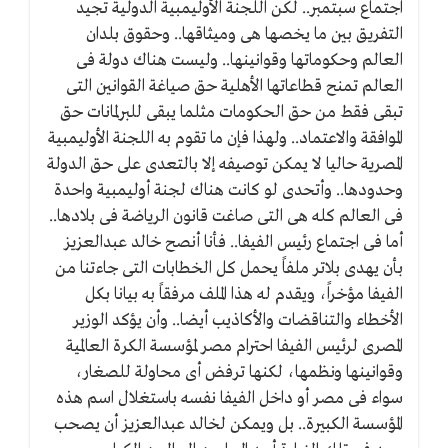
اجتماع سبتمبر.. لكن اللجنة الأوليمبية الدولية تجيد
التفريق بين ما يخصها هى وميثاقها.. وحقوق بلدان
العالم وحكوماتها وقوانينها.. وليست هناك دولة فى
العالم تمنح قطاعاتها الأهلية حق صياغة القوانين التى
تبقى فقط من حق الحكومات مثلما يبقى للبرلمانات حق
الموافقة والاعتماد.. ولهذا فإن ما تقوم به اللجنة الأوليمبية
المصرية حاليا لا يمكن توصيفه إلا بالتعدى على حق الدولة
وحدودها.. وأتحدى لو كانت هناك لجنة أوليمبية واحدة
فى العالم كله هى التى صاغت قانون الرياضة فى بلادها..
أما فى اجتماع رئيس الفيفا.. فأنا أنصح خالد عبدالعزيز
بأن يهدى بلاتر ملفاً يحمل كل الخطابات التى جاءتنا من
الفيفا مؤخراً، ويقدم له هذا الملف مرفقاً به بيانا بكل
الأخطاء والتناقضات والأكاذيب أيضا.. وأن يؤكد الوزير
المصرى لرئيس الفيفا احترام مصر لمؤسسة الكرة العالمية
وقوانينها ونظمها، لكنها ترفض أى محاولة للصغار،
سواء فى مصر أو داخل الفيفا نفسه باستغلال اسم هذه
المؤسسة الكبيرة.. بل ويمكن لخالد عبدالعزيز أن يصحب