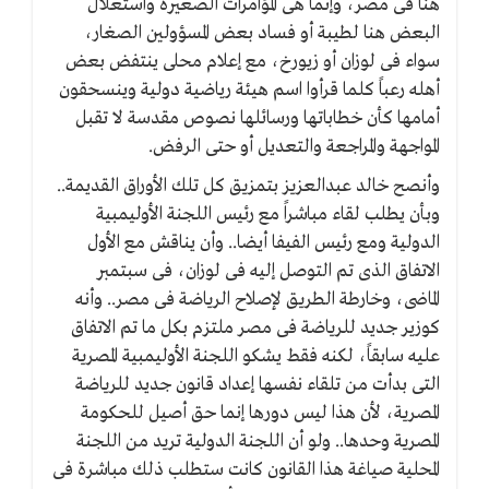
هنا فى مصر، وإنما هى المؤامرات الصغيرة واستغلال
البعض هنا لطيبة أو فساد بعض المسؤولين الصغار،
سواء فى لوزان أو زيورخ، مع إعلام محلى ينتفض بعض
أهله رعباً كلما قرأوا اسم هيئة رياضية دولية وينسحقون
أمامها كأن خطاباتها ورسائلها نصوص مقدسة لا تقبل
المواجهة والمراجعة والتعديل أو حتى الرفض.
وأنصح خالد عبدالعزيز بتمزيق كل تلك الأوراق القديمة..
وبأن يطلب لقاء مباشراً مع رئيس اللجنة الأوليمبية
الدولية ومع رئيس الفيفا أيضا.. وأن يناقش مع الأول
الاتفاق الذى تم التوصل إليه فى لوزان، فى سبتمبر
الماضى، وخارطة الطريق لإصلاح الرياضة فى مصر.. وأنه
كوزير جديد للرياضة فى مصر ملتزم بكل ما تم الاتفاق
عليه سابقاً، لكنه فقط يشكو اللجنة الأوليمبية المصرية
التى بدأت من تلقاء نفسها إعداد قانون جديد للرياضة
المصرية، لأن هذا ليس دورها إنما حق أصيل للحكومة
المصرية وحدها.. ولو أن اللجنة الدولية تريد من اللجنة
المحلية صياغة هذا القانون كانت ستطلب ذلك مباشرة فى