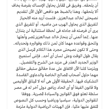
أن يلحقه.. وفريق فى المقابل يحاول الإمساك بفرصة يخاف
ألا يلحقها، وهذا بالضبط هو دافعى الأول الآن لتقديم
نصيحتى لخالد عبدالعزيز.. فلست أريد منه الانحياز
للفريق الذى يحاول الهرب من ماضيه، أو للفريق الذى
يرى أن فرصته قد جاءته فى لحظة استثنائية لن يتنازل
عنها.. إنما أتمنى أن ينحاز خالد عبدالعزيز لمصر وأهلها
وللحق وقواعده مهما كان ثمن ذلك وفواتيره وتحدياته..
وحتى لا تكون نصيحتى مجرد هذا الكلام المرسل الذى
يقال طول الوقت وعلى لسان أى أحد.. فإننى أستميح
الوزير الجديد العذر فى مزيد من الشرح والتفصيل..
ويلزمنا كلنا الآن الاتفاق على عدة حقائق ستبقى حقائق
مهما حاول أصحاب المصالح الخاصة والدعاوى الفاسدة
التشكيك فيها.. الحقيقة الأولى هى أنه لا الميثاق الأوليمبى
ولا قانون الفيفا أو أى اتحاد رياضى دولى آخر له فى مصر
سلطة تعلو فوق القوانين والسيادة المصرية.. ووفقا
للقوانين الدولية، سياسيا ورياضيا وحسب كل النصوص
المتفق عليها عالميا، فإن الهيئات الرياضية الدولية ملزمة