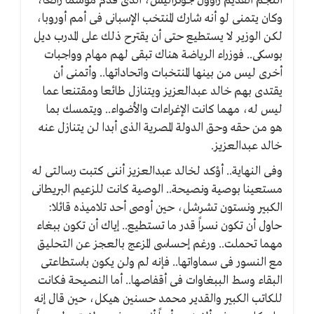
النجم القديم راؤول جونزاليس، الذى قدم موسماً رائعاً،
وكان يتمنى لو أنه شارك المنتخب الإسبانى فى أمم أوروبا،
لكن الوزير لا يستطيع حتى أن يقترح ذلك على المدرب ديل
بوسكى.. فوزراء الرياضة هناك تبقى لهم مهام وواجبات
أخرى ليس من بينها المنتخبات واتحاداتها.. وأتمنى أن
يقتدى بهم خالد عبدالعزيز ويتنازل طائعا ومقتنعا عما
ليس له، مهما كانت الإغراءات والأضواء.. ويتمسك بما
هو من حقه وحق الدولة المصرية الذى أبدا لن يتنازل عنه
خالد عبدالعزيز.
وفى النهاية.. أؤكد لخالد عبدالعزيز أننى كتبت رسالتى له
مستعينا بوصية ونصيحة.. الوصية كانت للزعيم البريطانى
الكبير ونستون تشرشل، حين أوصى أحد تلاميذه قائلا:
حاول أن تكون نسراً قدر ما تستطيع.. إياك أن تكون ببغاء
مهما تحملت.. ورغم إحساسى المزعج بالعجز عن التحليق
مع النسور فى سماواتها.. فإنه لم ولن يكون باستطاعتى
البقاء وسط الببغاوات فى أقفاصها.. أما النصيحة فكانت
للكاتب الكبير والقدير محمد حسنين هيكل، حين قال إنه