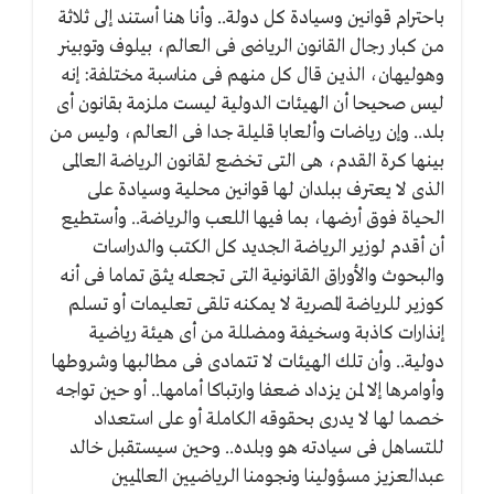
باحترام قوانين وسيادة كل دولة.. وأنا هنا أستند إلى ثلاثة
من كبار رجال القانون الرياضى فى العالم، بيلوف وتوبينر
وهوليهان، الذين قال كل منهم فى مناسبة مختلفة: إنه
ليس صحيحا أن الهيئات الدولية ليست ملزمة بقانون أى
بلد.. وإن رياضات وألعابا قليلة جدا فى العالم، وليس من
بينها كرة القدم، هى التى تخضع لقانون الرياضة العالمى
الذى لا يعترف ببلدان لها قوانين محلية وسيادة على
الحياة فوق أرضها، بما فيها اللعب والرياضة.. وأستطيع
أن أقدم لوزير الرياضة الجديد كل الكتب والدراسات
والبحوث والأوراق القانونية التى تجعله يثق تماما فى أنه
كوزير للرياضة المصرية لا يمكنه تلقى تعليمات أو تسلم
إنذارات كاذبة وسخيفة ومضللة من أى هيئة رياضية
دولية.. وأن تلك الهيئات لا تتمادى فى مطالبها وشروطها
وأوامرها إلا لمن يزداد ضعفا وارتباكا أمامها.. أو حين تواجه
خصما لها لا يدرى بحقوقه الكاملة أو على استعداد
للتساهل فى سيادته هو وبلده.. وحين سيستقبل خالد
عبدالعزيز مسؤولينا ونجومنا الرياضيين العالميين