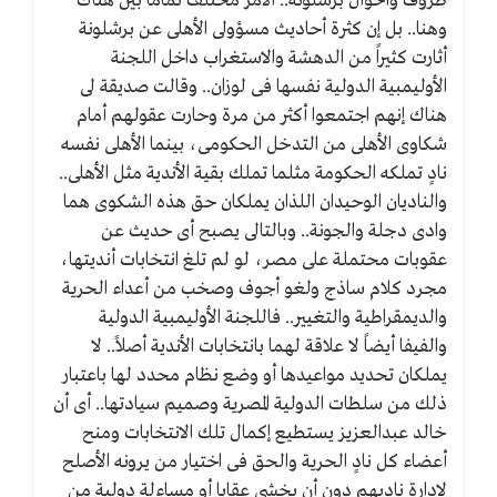
ظروف وأحوال برشلونة.. الأمر مختلف تماما بين هناك
وهنا.. بل إن كثرة أحاديث مسؤولى الأهلى عن برشلونة
أثارت كثيراً من الدهشة والاستغراب داخل اللجنة
الأوليمبية الدولية نفسها فى لوزان.. وقالت صديقة لى
هناك إنهم اجتمعوا أكثر من مرة وحارت عقولهم أمام
شكاوى الأهلى من التدخل الحكومى، بينما الأهلى نفسه
نادٍ تملكه الحكومة مثلما تملك بقية الأندية مثل الأهلى..
والناديان الوحيدان اللذان يملكان حق هذه الشكوى هما
وادى دجلة والجونة.. وبالتالى يصبح أى حديث عن
عقوبات محتملة على مصر، لو لم تلغ انتخابات أنديتها،
مجرد كلام ساذج ولغو أجوف وصخب من أعداء الحرية
والديمقراطية والتغيير.. فاللجنة الأوليمبية الدولية
والفيفا أيضاً لا علاقة لهما بانتخابات الأندية أصلاً.. لا
يملكان تحديد مواعيدها أو وضع نظام محدد لها باعتبار
ذلك من سلطات الدولية المصرية وصميم سيادتها.. أى أن
خالد عبدالعزيز يستطيع إكمال تلك الانتخابات ومنح
أعضاء كل نادٍ الحرية والحق فى اختيار من يرونه الأصلح
لإدارة ناديهم دون أن يخشى عقابا أو مساءلة دولية من