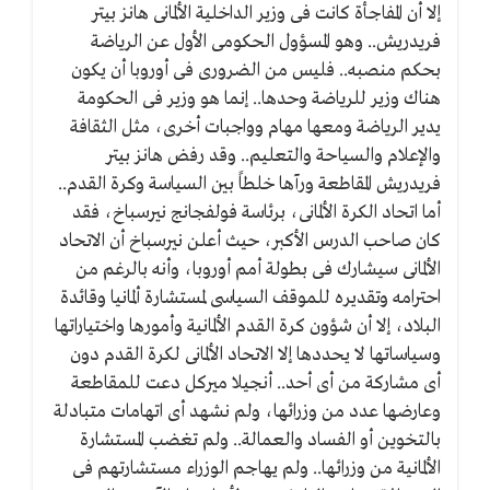
إلا أن المفاجأة كانت فى وزير الداخلية الألمانى هانز بيتر
فريدريش.. وهو المسؤول الحكومى الأول عن الرياضة
بحكم منصبه.. فليس من الضرورى فى أوروبا أن يكون
هناك وزير للرياضة وحدها.. إنما هو وزير فى الحكومة
يدير الرياضة ومعها مهام وواجبات أخرى، مثل الثقافة
والإعلام والسياحة والتعليم.. وقد رفض هانز بيتر
فريدريش المقاطعة ورآها خلطاً بين السياسة وكرة القدم..
أما اتحاد الكرة الألمانى، برئاسة فولفجانج نيرسباخ، فقد
كان صاحب الدرس الأكبر، حيث أعلن نيرسباخ أن الاتحاد
الألمانى سيشارك فى بطولة أمم أوروبا، وأنه بالرغم من
احترامه وتقديره للموقف السياسى لمستشارة ألمانيا وقائدة
البلاد، إلا أن شؤون كرة القدم الألمانية وأمورها واختياراتها
وسياساتها لا يحددها إلا الاتحاد الألمانى لكرة القدم دون
أى مشاركة من أى أحد.. أنجيلا ميركل دعت للمقاطعة
وعارضها عدد من وزرائها، ولم نشهد أى اتهامات متبادلة
بالتخوين أو الفساد والعمالة.. ولم تغضب المستشارة
الألمانية من وزرائها.. ولم يهاجم الوزراء مستشارتهم فى