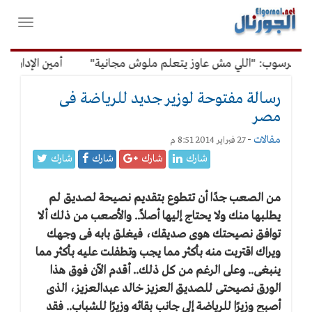
لقائمة
فتح
لرئيسية
واغلاق
القائمة
 "اللي مش عاوز يتعلم ملوش مجانية"
أمين الإدارة المحلية: مع
رسالة مفتوحة لوزير جديد للرياضة فى
مصر
مقالات
-
27 فبراير 2014 8:51 م
شارك
شارك
شارك
شارك
من الصعب جدًا أن تتطوع بتقديم نصيحة لصديق لم
يطلبها منك ولا يحتاج إليها أصلاً.. والأصعب من ذلك ألا
توافق نصيحتك هوى صديقك، فيغلق بابه فى وجهك
ويراك اقتربت منه بأكثر مما يجب وتطفلت عليه بأكثر مما
ينبغى.. وعلى الرغم من كل ذلك.. أقدم الآن فوق هذا
الورق نصيحتى للصديق العزيز خالد عبدالعزيز، الذى
أصبح وزيرًا للرياضة إلى جانب بقائه وزيرًا للشباب.. فقد