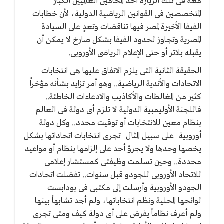
معه فى تلك الزيارة أحد المحامين العالميين الكبار
المتخصصين فى القوانين الرياضية الدولية، لأن خطابات
الفيفا الأخيرة لمصر فيها تناقضات وتعدٍ على السيادة
المصرية وتجاوز لحدود الفيفا بشكل صارخ لا يمكن أن
يقبله بلاتر أو حتى الإعلام الرياضى الأوروبى.
الحقيقة الثانية التى يلزم الاتفاق عليها هى انتخابات
الاتحادات والأندية الرياضية.. وهو أمر تزايد بشأنه مؤخراً
كثير من المغالطات والأكاذيب والادعاءات الخاطئة..
فاللجنة الأوليمبية الدولية لا تلزم أى دولة فى العالم
بنظام معين للانتخابات أو توقيت محدد.. وكل دولة
أوروبية- على سبيل المثال- تجرى انتخابات اتحاداتها بشكل
يخصها وحدها ولا يجرؤ أحد على إلزامها بنظام أو مواعيد
محددة.. وحين تسلمت وظيفتى كمستشار إعلامى
للاتحاد الأوروبى للجودو قبل سنوات.. تفضلت اتحادات
الجودو الأوروبية وأرسلت إلى مكتبى فى بودابست
لوائحها المحلية ونظم انتخاباتها، ولم أجد تشابهاً بينها
ولم أعرف نظاماً يفرض على أى دولة كيف ومتى تجرى