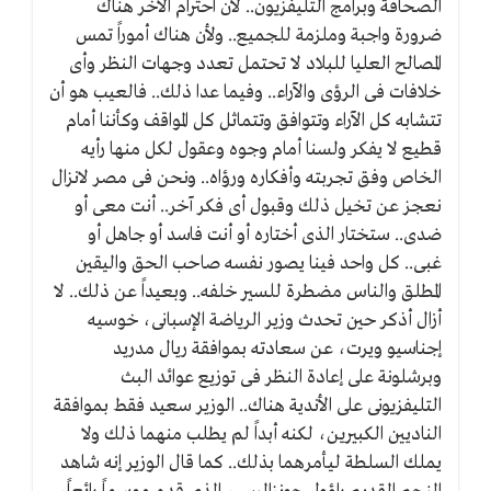
الصحافة وبرامج التليفزيون.. لأن احترام الآخر هناك
ضرورة واجبة وملزمة للجميع.. ولأن هناك أموراً تمس
المصالح العليا للبلاد لا تحتمل تعدد وجهات النظر وأى
خلافات فى الرؤى والآراء.. وفيما عدا ذلك.. فالعيب هو أن
تتشابه كل الآراء وتتوافق وتتماثل كل المواقف وكأننا أمام
قطيع لا يفكر ولسنا أمام وجوه وعقول لكل منها رأيه
الخاص وفق تجربته وأفكاره ورؤاه.. ونحن فى مصر لانزال
نعجز عن تخيل ذلك وقبول أى فكر آخر.. أنت معى أو
ضدى.. ستختار الذى أختاره أو أنت فاسد أو جاهل أو
غبى.. كل واحد فينا يصور نفسه صاحب الحق واليقين
المطلق والناس مضطرة للسير خلفه.. وبعيداً عن ذلك.. لا
أزال أذكر حين تحدث وزير الرياضة الإسبانى، خوسيه
إجناسيو ويرت، عن سعادته بموافقة ريال مدريد
وبرشلونة على إعادة النظر فى توزيع عوائد البث
التليفزيونى على الأندية هناك.. الوزير سعيد فقط بموافقة
الناديين الكبيرين، لكنه أبداً لم يطلب منهما ذلك ولا
يملك السلطة ليأمرهما بذلك.. كما قال الوزير إنه شاهد