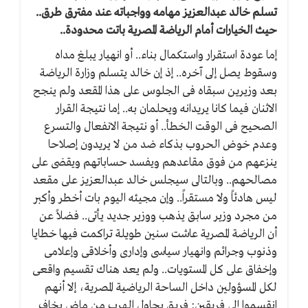
تسلم خالد عبدالعزيز مهامه وواجباته عند مفترق طرق..
حيث الخيارات أمام الرياضة المصرية باتت محدودة..
إما عودة استقرار واستكمال بناء.. أو انهيار يبلغ مداه
وسقوط يصل إلى آخره.. إذ إن خالد يتسلم وزارة الرياضة
بعد وزيرين سبقاه فى الجلوس على هذا المقعد ولم ينجح
الاثنان فيما كانا يريدانه ويحلمان به.. إما نتيجة القرار
الصحيح فى الوقت الخطأ.. أو نتيجة الانفعال والتسرع
وعدم خوض الحروب بذكاء ضد من لا يريدون إصلاحا
ينزعهم من فوق مقاعدهم ويفسد حساباتهم ويقضى على
مصالحهم.. وبالتالى سيجلس خالد عبدالعزيز على مقعد
ليس هادئاً ولا مستقراً.. وإن مجيئه اليوم بات أخطر وأكبر
من مجرد وزير سابق يذهب ووزير جديد يأتى.. فضلاً عن
أن الرياضة المصرية عاشت سنين طويلة تراكمت فيها خطايا
وذنوب وجرائم وانهيار سياسى وإدارى وأخلاقى وإعلامى
وإخفاق على كل المستويات.. ولم يعد هناك تقسيم واقعى
لكل المسؤولين داخل الساحة الرياضية المصرية، إلا أنهم
انقسموا إلى فريقين: فريق يحاول الهرب من ماضٍ يخاف