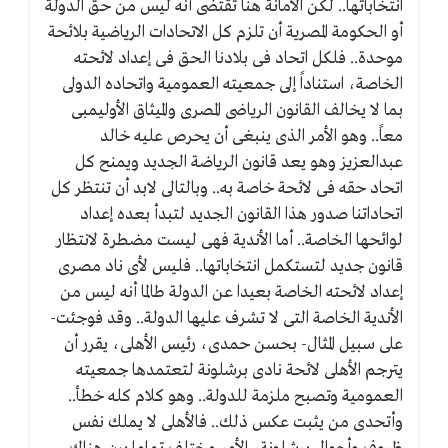
انتخاباتها.. لكن الأمانة هنا تقتضى أنه ليس من حق الدولة
أو الحكومة المصرية أن تلزم كل الاتحادات الرياضية بلائحة
موحدة.. فلكل اتحاد فى بلادنا الحق فى إعداد لائحته
الخاصة، استناداً إلى جمعيته العمومية واتحاده الدولى
بما لا يخالف القانون الرياضى المصرى والميثاق الأوليمبى
معاً.. وهو الأمر الذى ينبغى أن يحرص عليه خالد
عبدالعزيز وهو يعد قانون الرياضة الجديد ويمنح كل
اتحاد حقه فى لائحة خاصة به.. وبالتالى لابد أن تنتظر كل
اتحاداتنا صدور هذا القانون الجديد لتبدأ بعده إعداد
لوائحها الخاصة.. أما الأندية فهى ليست مضطرة لانتظار
قانون جديد لتستكمل انتخاباتها.. فليس لأى ناد مصرى
إعداد لائحته الخاصة بعيدا عن الدولة طالما أنه ليس من
الأندية الخاصة التى لا تشرف عليها الدولة.. وقد فوجئت-
على سبيل المثال- بحسن حمدى، رئيس الأهلى، يقرر أن
يترجم الأهلى لائحة نادى برشلونة لتعتمدها جمعيته
العمومية وتصبح ملزمة للدولة.. وهو كلام كله خطأ..
وأتحدى من يثبت عكس ذلك.. فالأهلى لا يملك نفس