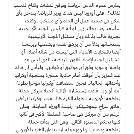
يمارس عموم الناس الرياضة وتوفير المنشآت والمناخ المناسب
لذلك؟.. ففى أوروبا ليس هناك وزير للرياضة يتدخل بأى
شكل فى صميم عمل أى اتحاد وأى منتخب.. وكنت
سأسعد جدا بخالد زين لو أنه كرئيس للجنة الأوليمبية
المصرية طالب بذلك وبأن تستقل اللجنة الأوليمبية
بمنتخباتها بدلاً من أن يرهق نفسه ويشغلها ويزعجنا
أيضا بانتخابات الأندية، التى ليست من شأنه أصلا، أو
بتشكيل لجنة لإعداد قانون للرياضة، الذى ليس هو
واجبه أو دوره وفق أى مواثيق أو قوانين.. وليأذن لى خالد
عبدالعزيز بأن أتوقف أمام حكاية صغيرة بمناسبة أوكرانيا
وأحداثها الحالية.. فحين استضافت أوكرانيا مؤخرا بطولة
أمم أوروبا.. قادت المستشارة الألمانية أنجيلا ميركل حملة
المقاطعة الأوروبية لبطولة الكرة طالما بقيت أوكرانيا ترفض
إطلاق سراح تيموشينكو، رئيسة الوزراء السابقة.. وعلى
الرغم من أن ميركل هى صاحبة السلطة الأكبر فى ألمانيا
كلها بحكم الدستور الألمانى.. وهى التى بدأت حملة
المقاطعة ودعت إليها ووراءها سارت بلدان الغرب الأوروبى..