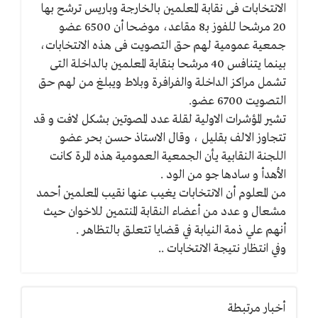
النصفى
الانتخابات فى نقابة المعلمين بالخارجة وباريس ترشح بها
لنقابة
20 مرشحا للفوز بـ8 مقاعد، موضحا أن 6500 عضو
المعلمين
جمعية عمومية لهم حق التصويت فى هذه الانتخابات،
بالوادى
الجديد
بينما يتنافس 40 مرشحا بنقابة المعلمين بالداخلة التى
تشمل مراكز الداخلة والفرافرة وبلاط ويبلغ من لهم حق
التصويت 6700 عضو.
تشير المؤشرات الاولية لقلة عدد المصوتين بشكل لافت و قد
تتجاوز الالف بقليل ، وقال الاستاذ حسن بحر عضو
اللجنة النقابية يأن الجمعية العمومية هذه المرة كانت
الأهدأ و سادها جو من الود .
من المعلوم أن الانتخابات يغيب عنها نقيب المعلمين أحمد
مشعال و عدد من أعضاء النقابة المنتمين للاخوان حيث
أنهم علي ذمة النيابة في قضايا تتعلق بالتظاهر .
وفي انتظار نتيجة الانتخابات ..
أخبار مرتبطة