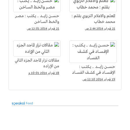
المعلم والاعلام التربوي بقلم :
حــســــن زايــــــد .. يـكتــب : مـصـــر
محمد خطاب
والخــط الســـاخـن
21 فبراير 2014 2:44 ص
21 فبراير 2014 12:01 ص
مقالات نزار الماجد الجزء الثاني
من الإراده
حــســـــن زايــــــــد .. يــكـتـــب :
الإفــســــاد فــي كشـــف الفـســــاد
18 فبراير 2014 10:01 م
19 فبراير 2014 12:10 ص