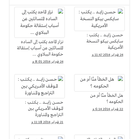
حــســـن زايـــــد .. يـكـتــب :
سـايـكـس بـيـكـو النـسـخة
نزار الماجد يكتب إلى الساده
الأمـريـكيـة
المتسائلين عن أسباب إستقالة
حكومة الببلاوي ...
24 فبراير 2014 11:47 م
24 فبراير 2014 8:01 م
هل الخطأ منّا أم من
الحكومه ؟
حــســـن زايــــــــد .. يــكــتـــب :
المـــوقــف الأمـــريــكــي بــين
22 فبراير 2014 6:14 م
الــتراجـــع والمــنـــاورة
21 فبراير 2014 11:18 م