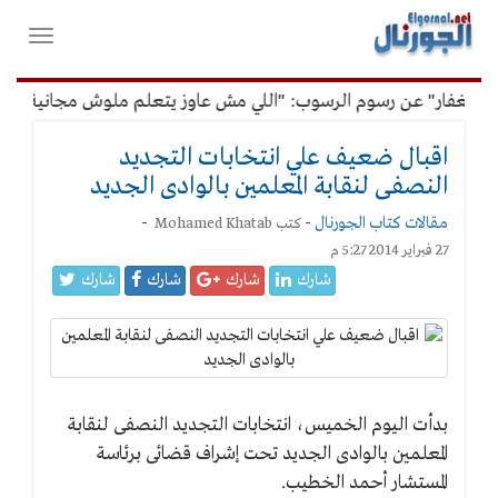
لقائمة
فتح
لرئيسية
واغلاق
القائمة
لغفار" عن رسوم الرسوب: "اللي مش عاوز يتعلم ملوش مجانية"
اقبال ضعيف علي انتخابات التجديد
النصفى لنقابة المعلمين بالوادى الجديد
مقالات كتاب الجورنال
-
-
كتب
Mohamed Khatab
27 فبراير 2014 5:27 م
شارك
شارك
شارك
شارك
اقبال
ضعيف
بدأت اليوم الخميس، انتخابات التجديد النصفى لنقابة
علي
المعلمين بالوادى الجديد تحت إشراف قضائى برئاسة
انتخابات
التجديد
المستشار أحمد الخطيب.