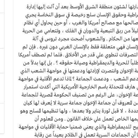
دارتها لشئون منطقة الشرق الأوسط بعد أن آلت إليها إدارة
راطية وحقوق الإنسان سلع رخيصة في سوق النخاسة يجري
لحها مع مصالح أمريكا والغرب ، أو حين يحاول أي نظام
ً من ربق التبعية والدوران في الفلك ، وتتعامي عن الحرية
ائعها من الحكام . والشعوب أضحت مجرد تروس في آلة
لإنسان فهي متعلقة فقط بالإنسان الغربي دون غيره . فإن لم
ذه التصرفات تنطوي علي قدر من الأخلاق ـ فلما لم تصطف أمريكا
باً للحرية والديمقراطية وصيانة حقوقه ؟ . بل إنها بدلاً من
 الإخوان وانتصرت لإرادتها ودعمتها في مواجهة الشعب الذي
دعم الشعب ، ودعمت الجماعة ؟ لماذا تدعم الأقلية في مواجهة
هارف المتحدثة باسم الخارجية الأمريكية التي أكدت استمرار
عة الإخوان، على الرغم من تصنيف الحكومة المصرية للجماعة
من المعروف أن جماعة الإخوان جماعة سرية لا يُعرف لها كيان
ة ، لا قبل ثورة يناير ولا بعدها ، ولها تنظيمها المسلح وهو
ها الخاص تعمل علي خلاف القانون . ومن المعلوم أن
ح للديمقراطية والذي يعني ضمنيا حماية الأقليات في مواجهة
 أن الجماعات السرية تعمل في الظلام بعيداً عن رقابة