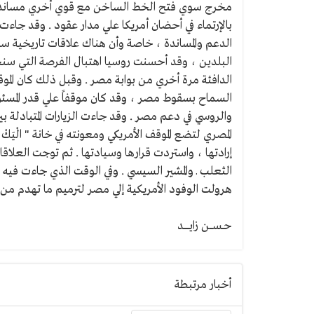
مخرج سوي فتح الخط الساخن مع قوي أخري مساندة وم
بالإرتماء في أحضان أمريكا علي مدار عقود . وقد جاء
الدعم والمساندة ، خاصة وأن هناك علاقات تاريخية سا
البلدين ، وقد أحسنت روسيا اهتبال الفرصة التي سنحت 
الدافئة مرة أخري من بوابة مصر . وقبل ذلك كان المو
السماح بسقوط مصر ، وقد كان موقفاً علي قدر المسئولي
والروسي في دعم مصر . وقد جاءت الزيارات المتبادلة بي
المصري لتضع الموقف الأمريكي ومعونته في خانة " الْيَ
إرادتها ، واستردت قرارها وسيادتها . ثم توجت العلاقات
الثعلب ـ والمشير السيسي . وفي الوقت الذي جاءت فيه
هرولت الوفود الأمريكية إلي مصر لترميم ما تهدم من ع
حــســــن زايــــــــد
أخبار مرتبطة