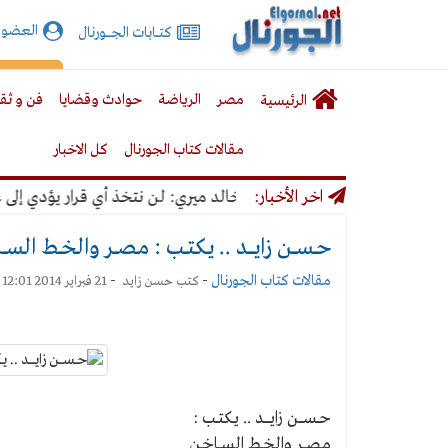
الجورنال
العضوي
كتـــابات الجـــــورنال
نت
لقائمة
إشت
مصر
الرياضة
حوادث وقضايا
فن و ثق
الرئيسية
لرئيسية
مقالات كتاب الجورنال
كل الاخبار
اخر الأخبار:
خالد ميري: لن نتخذ أي قرار يؤدي إلى غلق صحي
حــســــن زايــــــد .. يـكتــب : مـصـــر والخــط الســ
مقالات كتاب الجورنال
-
-
كتب
حسن زايد
21 فبراير 2014 12:01 ص
حــســــن
زايــــــد
حــســــن زايــــــد .. يـكتــب :
..
مـصـــر والخــط الســـاخـن