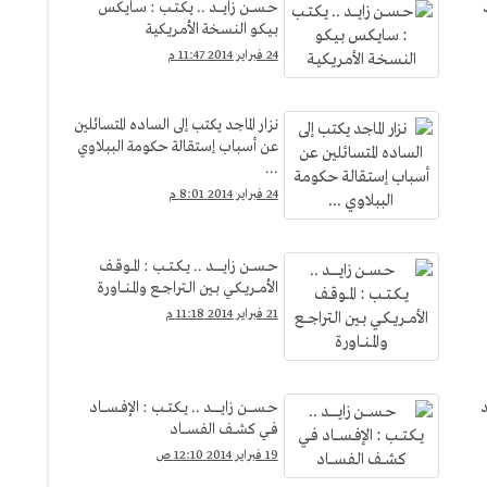
حــســـن زايـــــد .. يـكـتــب : سـايـكـس
بـيـكـو النـسـخة الأمـريـكيـة
24 فبراير 2014 11:47 م
نزار الماجد يكتب إلى الساده المتسائلين
عن أسباب إستقالة حكومة الببلاوي
...
24 فبراير 2014 8:01 م
حــســـن زايــــــــد .. يــكــتـــب : المـــوقــف
الأمـــريــكــي بــين الــتراجـــع والمــنـــاورة
21 فبراير 2014 11:18 م
د
حــســـــن زايــــــــد .. يــكـتـــب : الإفــســــاد
فــي كشـــف الفـســــاد
19 فبراير 2014 12:10 ص