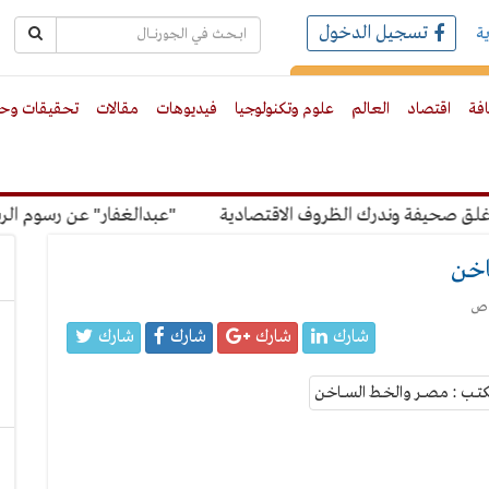
تسجيل الدخول
ة
رك بالبريد الالكترونى
افة
اقتصاد
العالم
علوم وتكنولوجيا
فيديوهات
مقالات
تحقيقات وحو
فة وندرك الظروف الاقتصادية
"عبدالغفار" عن رسوم الرسوب: "ا
ـاخـن
شارك
شارك
شارك
شارك