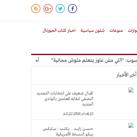
ارات
منوعات
شئون سياسية
اخبار كتاب الجورنال
للي مش عاوز يتعلم ملوش مجانية"
أمين الإدارة المحلية: معظم ا
أخر الأخبار
اقبال ضعيف علي انتخابات التجديد
النصفى لنقابة المعلمين بالوادى
الجديد
27 فبراير 2014 5:27 م
حــســـن زايـــــد .. يـكـتــب : سـايـكـس
بـيـكـو النـسـخة الأمـريـكيـة