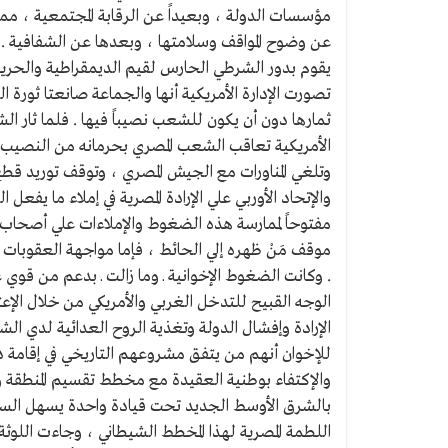
مؤسسات الدولة ، وبعيداً عن الرقابة المجتمعية ،
عن وضوح المواقف وسلامتها ، وبعدها عن الشفافية . 
يقوم بدور الشرطي الحارس لقيم الديمقراطية والحرية
تصورت الإدارة الأمريكية أنها والجماعة صانعتا ثورة 
ثمارها دون أن يكون للشعب نصيباً فيها . فلما ثار ال
الأمريكية تعاقب الشعب المصري بحرمانه من النصيب الم
وتلغي المناورات مع الجيش المصري ، وتوقف توريد ق
والإتحاد الأوربي علي الإرادة المصرية في إملاء ما يف
مفتوحاً لممارسة هذه الضغوط والإملاءات علي أصحاب 
موقف مَنْ ظهره إلي الحائط ، فإما مواجهة العقوبات و
. وكانت الضغوط الإخوانية ـ وما زالت ـ بدعم من قوي 
الوجه القبيح للتدخل الغربي والأمريكي من خلال الإعت
الإرادة وإفشال الدولة وتغذية الروح العدائية لدي الشع
للإخوان أنهم من يتفق مشروعهم التاريخي في إقامة دو
والإكتفاء بوطنية العقيدة مع مخطط تقسيم المنطقة وتفت
بالشرق الأوسط الجديد تحت قيادة واحدة يسهل السيطر
اللطمة المصرية لهذا المخطط الشيطاني ، وجاءت اللوثة 