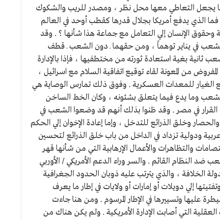
 مما يجعل التعاطي معها محل نظر ، ومصدر للريب والشكوك
فما الذي يدفع أمريكا بجلال قدرها كقطب أوحد في العالم
 وحقوق الإنسان إلي التعامل مع جماعة هذا شأنها ؟ . وقد
الشعب في يناير توهماً ، ومن حقهما ـ دون الشعب ـ قطف
شعب ثانية بغية استعادة ثورته من مختطفيها ، فإذا بالإدارة
فروض من المعونة لقاء توقيع اتفاقية السلام مع اسرائيل ،
طع الغيار للمعدات العسكرية . وفوق ذلك تمارس الوصاية هي
عل الشعب وما يدع فيما يتعلق بشئونه ، وكان الخط الساخن
القرار في مصر . وقد ظنوا بذلك أنهم قد وضعوا الشعب في
الحصار وخلق الذرائع للتدخل ، وإما إعادة الإخوان إلي الحكم
عربية ودولية تزداد في الداخل من باب خلق الذرائع لتحسين
صامات والتظاهرات والأعمال الإرهابية التي من شأنها قهر
ب ضد النظام القائم . والسر وراء الدعم الأمريكي / الأوربي
لة الخلافة ، والذي يترتب عليه ذوبان الحدود الجغرافية
يتها إلي دويلات أو إمارات أو ولايات في إطار ما يعرف
ة عليها وتسييرها في الإطار المرسوم . ومن هنا جاءت
العقلية التي أصابت الإدارة الأمريكية . ولم يكن هناك من