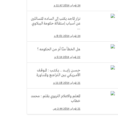
24 فبراير 2014 11:47 م
نزار الماجد يكتب إلى الساده المتسائلين
عن أسباب إستقالة حكومة الببلاوي
...
24 فبراير 2014 8:01 م
هل الخطأ منّا أم من الحكومه ؟
22 فبراير 2014 6:14 م
حــســـن زايــــــــد .. يــكــتـــب : المـــوقــف
الأمـــريــكــي بــين الــتراجـــع والمــنـــاورة
21 فبراير 2014 11:18 م
المعلم والاعلام التربوي بقلم : محمد
خطاب
21 فبراير 2014 2:44 ص