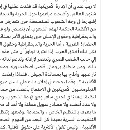
يـكتــب
:
لا ريب عندي أن الإدارة الأمريكية قد فقدت عقلها في إ
مـصـــر
شئون العالم . وأضحت مزاعمها حول الحرية والديمق
والخــط
إشهارها في وجه الشعوب المستضعفة حين تتعارض مصا
الســـاخـن
من الأنظمة الحاكمة لهذه الشعوب أن يتملص ولو قليلا
والديمقراطية وحقوق الإنسان حين يتعلق الأمر بصن
الحضارة الغربية ، أما الحرية والديمقراطية وحقوق ا
تكن تلك أخلاق الغرب ـ إذا اعتبرنا تجاوزاً أن مثل ه
إلي جانب الشعب المصري وتنتصر لإرادته وتدعم ندائه طل
ذلك ـ ومن منطلق برجماتي قاصر ـ اصطفت وراء جماعة
ثار عليها وأطاح بها بمساندة الجيش . فلماذا رفضت 
الأغلبية ؟ . وقد تبجحت في إعلان ذلك علي لسان ماري 
الدبلوماسيين الأمريكيين في الاجتماع بأعضاء من جما
تنظيمًا إرهابيًا في تحدي سافر وفج لإرادة الشعوب. و
ولا عدد أعضاء ولا مصادر تمويل معلنة ولا أهداف محدد
ما يعرف بالتنظيم الخاص ، والجماعة بوضعها وتنظيم
التنظيمات السرية بعيدة كل البعد عن المفهوم الصحي
الأغلبية ، وليس تغول الأكثرية علي حقوق الأقلية .كما