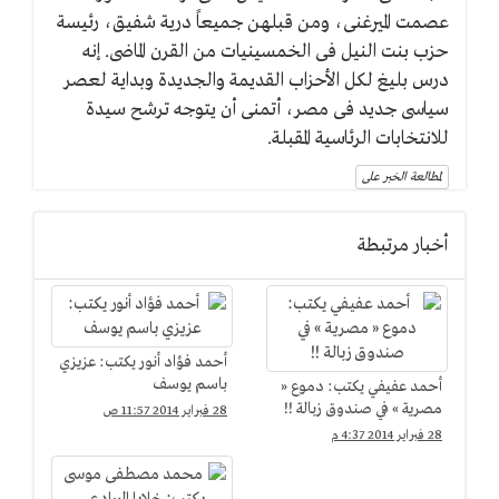
عصمت الميرغنى، ومن قبلهن جميعاً درية شفيق، رئيسة
حزب بنت النيل فى الخمسينيات من القرن الماضى. إنه
درس بليغ لكل الأحزاب القديمة والجديدة وبداية لعصر
سياسى جديد فى مصر، أتمنى أن يتوجه ترشح سيدة
للانتخابات الرئاسية المقبلة.
لمطالعة الخبر على
أخبار مرتبطة
أحمد فؤاد أنور يكتب: عزيزي
باسم يوسف
أحمد عفيفي يكتب: دموع «
مصرية » في صندوق زبالة !!
28 فبراير 2014 11:57 ص
28 فبراير 2014 4:37 م