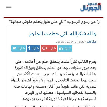
لقائمة
فتح
لرئيسية
واغلاق
القائمة
ار" عن رسوم الرسوب: "اللي مش عاوز يتعلم ملوش مجانية"
أمين
هالة شكرالله التى حطمت الحاجز
مقالات
-
27 فبراير 2014 5:30 ص
شارك
شارك
شارك
شارك
يفرح الكاتب كثيراً عندما يتحقق حلم من أحلامه، حتى
بعد مرور سنوات، وها هو الحلم يتحقق بفوز الدكتورة
هالة شكرالله برئاسة حزب الدستور. سعدت لأكثر من
سبب بهذا الحدث التاريخى، فهو أولاً وأخيراً انتصار للمرأة
المصرية التى عانت طويلاً من أفكار مسبقة واتهامات ظالمة
بالنسبة لقدراتها السياسية، جعلتها تدير ظهرها
للسياسة باعتبارها لعبة ذكورية لا ترحب بوجودها.