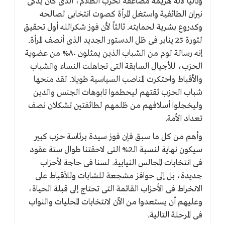
وثانياً لأنه هزيمة مضاعفة لحزب الظلام، الذى كان يذكى
نيران الطائفية واستغل المرأة كصوت انتخابى لصالحه
وكدروع بشرية لحمايته. ثالثاً لأن فوز شكرالله أول تحقيق
لثورة 25 يناير فى ظل الدستور الجديد الذى أنصف المرأة.
إنه رسالة لوم من الشباب الذين يمثلون ٨٠% من عضوية
الحزب، للأجيال السابقة التى تجاهلت النساء والشباب
والأقباط واحتكرت المناصب السياسية طويلا. لقد منحها
شباب الحزب ثقتهم ليحطموا تابوهات الجنس والدين
وليخجلوا أسلافهم من ظلمهم لطائفتين تشكلان نصف
تعداد الأمة.
وأهم من كل ما سبق فإن فوز سيدة برئاسة حزب كبير
سيكون نهاية لنسبة الـ2% التى لاحقتنا طوال ستة عقود
فى انتخابات المجالس النيابية. لسنا فى حاجة لأحزاب
جديدة، بل إلى حوافز مشجعة للشابات وللأقباط على
الانخراط فى الأحزاب القائمة التى تحتاج إلى قبلة الحياة،
وعليهم أن يستعدوا من الآن لانتخابات المحليات والنواب
فى المرحلة التالية.