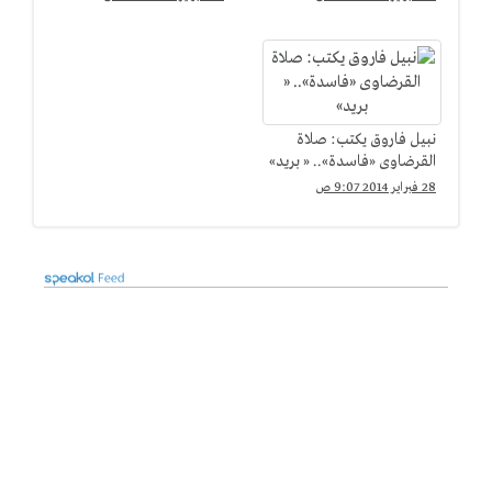
نبيل فاروق يكتب: صلاة
القرضاوى «فاسدة».. « بريد»
28 فبراير 2014 9:07 ص