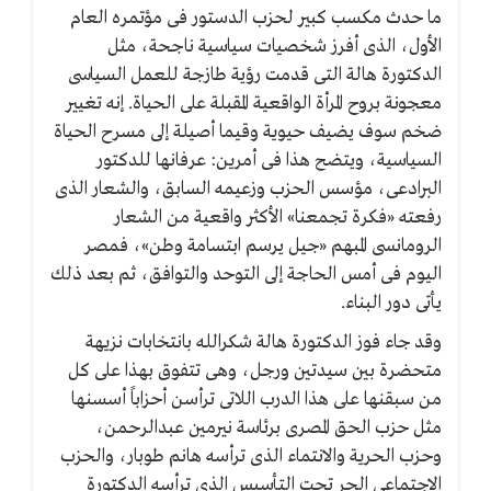
ما حدث مكسب كبير لحزب الدستور فى مؤتمره العام
الأول، الذى أفرز شخصيات سياسية ناجحة، مثل
الدكتورة هالة التى قدمت رؤية طازجة للعمل السياسى
معجونة بروح المرأة الواقعية المقبلة على الحياة. إنه تغيير
ضخم سوف يضيف حيوية وقيما أصيلة إلى مسرح الحياة
السياسية، ويتضح هذا فى أمرين: عرفانها للدكتور
البرادعى، مؤسس الحزب وزعيمه السابق، والشعار الذى
رفعته «فكرة تجمعنا» الأكثر واقعية من الشعار
الرومانسى المبهم «جيل يرسم ابتسامة وطن»، فمصر
اليوم فى أمس الحاجة إلى التوحد والتوافق، ثم بعد ذلك
يأتى دور البناء.
وقد جاء فوز الدكتورة هالة شكرالله بانتخابات نزيهة
متحضرة بين سيدتين ورجل، وهى تتفوق بهذا على كل
من سبقنها على هذا الدرب اللاتى ترأسن أحزاباً أسسنها
مثل حزب الحق المصرى برئاسة نيرمين عبدالرحمن،
وحزب الحرية والانتماء الذى ترأسه هانم طوبار، والحزب
الاجتماعى الحر تحت التأسيس الذى ترأسه الدكتورة