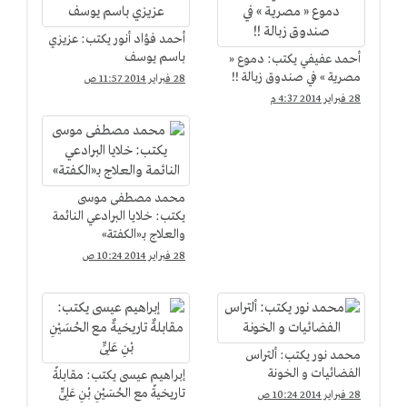
أحمد فؤاد أنور يكتب: عزيزي
باسم يوسف
أحمد عفيفي يكتب: دموع «
مصرية » في صندوق زبالة !!
28 فبراير 2014 11:57 ص
28 فبراير 2014 4:37 م
محمد مصطفى موسى
يكتب: خلايا البرادعي النائمة
والعلاج بـ«الكفتة»
28 فبراير 2014 10:24 ص
محمد نور يكتب: ألتراس
الفضائيات و الخونة
إبراهيم عيسى يكتب: مقابلةٌ
تاريخيةٌ مع الحُسَيْنِ بْنِ عَلِىٍّ
28 فبراير 2014 10:24 ص