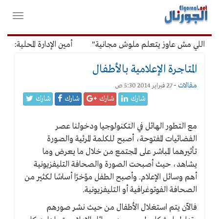
لقائمة
فتح
لرئيسية
واغلاق
القائمة
"اللي مش عاوز يتعلم ملوش مجانية"
أمين الإدارة المحلية: معظ
المتاجرة الإعلامية بالأطفال
مقالات
-
27 فبراير 2014 5:30 ص
شارك
شارك
شارك
شارك
مع التطور الهائل في التكنولوجيا ودخولنا عصر
الفضائيات المفتوحة، أصبح للكلمة المرئية والصورة
تأثيرهما المباشر على المجتمع من خلال ما يعرض وما
يشاهد، حيث أصبحت الصورة والصحافة التليفزيونية
أهم وسائل الإعلام. وأصبح الطفل مؤخرًا أساسًا لكثير من
الصحافة الفوتوغرافية أو التليفزيونية.
فالآن يتم استغلال الأطفال من حيث نشر صورهم