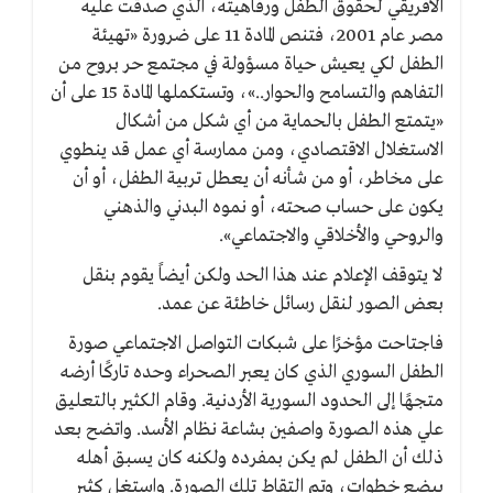
الأفريقي لحقوق الطفل ورفاهيته، الذي صدقت عليه
مصر عام 2001، فتنص المادة 11 على ضرورة «تهيئة
الطفل لكي يعيش حياة مسؤولة في مجتمع حر بروح من
التفاهم والتسامح والحوار..»، وتستكملها المادة 15 على أن
«يتمتع الطفل بالحماية من أي شكل من أشكال
الاستغلال الاقتصادي، ومن ممارسة أي عمل قد ينطوي
على مخاطر، أو من شأنه أن يعطل تربية الطفل، أو أن
يكون على حساب صحته، أو نموه البدني والذهني
والروحي والأخلاقي والاجتماعي».
لا يتوقف الإعلام عند هذا الحد ولكن أيضاً يقوم بنقل
بعض الصور لنقل رسائل خاطئة عن عمد.
فاجتاحت مؤخرًا على شبكات التواصل الاجتماعي صورة
الطفل السوري الذي كان يعبر الصحراء وحده تاركًا أرضه
متجهًا إلى الحدود السورية الأردنية. وقام الكثير بالتعليق
علي هذه الصورة واصفين بشاعة نظام الأسد. واتضح بعد
ذلك أن الطفل لم يكن بمفرده ولكنه كان يسبق أهله
ببضع خطوات، وتم التقاط تلك الصورة. واستغل كثير