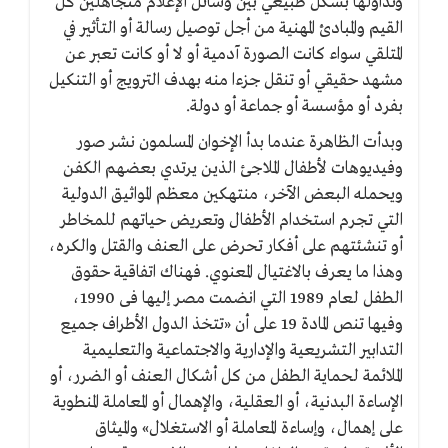
وتداولها بشكل طبيعي بين وسائل الإعلام متجاهلين كل
القيم والمبادئ المهنية من أجل توصيل رسالة أو التأثير في
المتلقي سواء كانت الصورة آدمية أو لا أو كانت تعبر عن
مشهد حقيقي أو تنقل جزءا منه بهدف الترويج أو التنكيل
بفرد أو مؤسسة أو جماعة أو دولة.
وبدأت الظاهرة عندما بدأ الإخوان المسلمون نشر صور
وفيديوهات لأطفال الملاجئ الذين يرتدي بعضهم الكفن
ويحمله البعض الآخر، منتهكين معظم المواثيق الدولية
التي تجرم استخدام الأطفال وتعريض حياتهم للمخاطر
أو تنشئتهم على أفكار تحرض على العنف والقتل والكره،
وهذا ما يعرف بالاغتيال المعنوي. فهناك اتفاقية حقوق
الطفل لعام 1989 التي انضمت مصر إليها فى 1990،
وفيها تنص المادة 19 على أن «تتخذ الدول الأطراف جميع
التدابير التشريعية والإدارية والاجتماعية والتعليمية
الملائمة لحماية الطفل من كل أشكال العنف أو الضرر، أو
الإساءة البدنية، أو العقلية، والإهمال أو المعاملة المنطوية
على إهمال، وإساءة المعاملة أو الاستغلال» والميثاق