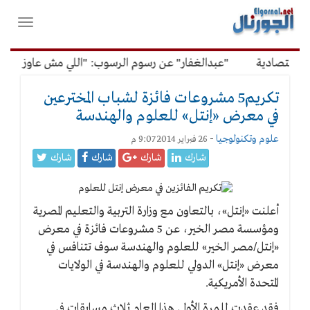
لقائمة
فتح
لرئيسية
واغلاق
القائمة
قتصادية
"عبدالغفار" عن رسوم الرسوب: "اللي مش عاوز يتعلم 
تكريم5 مشروعات فائزة لشباب المخترعين
في معرض «إنتل» للعلوم والهندسة
علوم وتكنولوجيا
-
26 فبراير 2014 9:07 م
شارك
شارك
شارك
شارك
أعلنت «إنتل»، بالتعاون مع وزارة التربية والتعليم المصرية
ومؤسسة مصر الخير، عن 5 مشروعات فائزة في معرض
«إنتل/مصر الخير» للعلوم والهندسة سوف تتنافس في
معرض «إنتل» الدولي للعلوم والهندسة في الولايات
المتحدة الأمريكية.
فقد عقدت للمرة الأولى هذا العام ثلاث مسابقات في