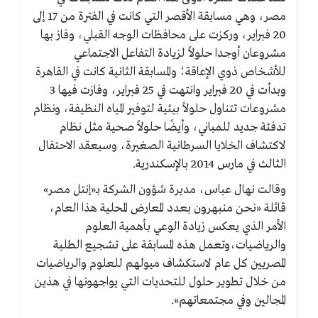
مصر، وهي مسابقة الأقصر التي كانت في الفترة من 17 إلى
20 فبراير، وركزت على محافظات الوجه القبلي، وفاز بها
مشروعان أوجدا حلولاً لزيادة التفاعل الاجتماعي
للأشخاص ذوي الإعاقة؛ والمسابقة الثانية كانت في القاهرة
وبدأت في 20 فبراير وانتهت في 25 فبراير، وفازت فيها 3
مشروعات تتناول حلولاً بيئية لتوفير المياه النظيفة، ونظام
تدفئة جديد للمباني، وأيضًا حلولاً صحية مثل نظام
لاكتشاف الخلايا السرطانية الصغيرة، وسيعقد الاحتفال
الثالث في مارس 2014 بالإسكندرية.
وقالت نهال عباس، مديرة شؤون الشركة بـ«إنتل مصر»
قائلة «نحن منبهرون بعدد المعارض المحلية هذا العام،
الأمر الذي يعكس زيادة الوعي بأهمية العلوم
والرياضيات،وتعمل هذه المسابقة على تشجيع الطلبة
المصريين كل عام لاستكشاف ميولهم للعلوم والرياضيات
من خلال تطوير حلول للتحديات التي يواجهونها في هذين
المجالين وفي مجتمعاتهم».