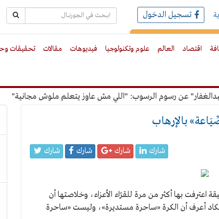
تسجيل الدخول
ة
رك بالبريد الالكترونى
افة
اقتصاد
العالم
علوم وتكنولوجيا
فيديوهات
مقالات
تحقيقات وحو
ار" عن رسوم الرسوب: "اللي مش عاوز يتعلم ملوش مجانية"
أمين
يَاعة» بالإرهاب
شارك
شارك
شارك
شارك
اعترفت بها أكثر من مرة للقرّاء الأعزاء، وخلاصتها أن
 بالكاد أعرف أن الكرة «ساحرة مستديرة»، وليست «ساحرة