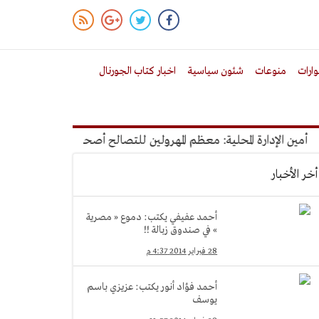
ارات
منوعات
شئون سياسية
اخبار كتاب الجورنال
 الإدارة المحلية: معظم المهرولين للتصالح أصحاب عقارات محظورة
أخر الأخبار
أحمد عفيفي يكتب: دموع « مصرية
» في صندوق زبالة !!
28 فبراير 2014 4:37 م
أحمد فؤاد أنور يكتب: عزيزي باسم
يوسف