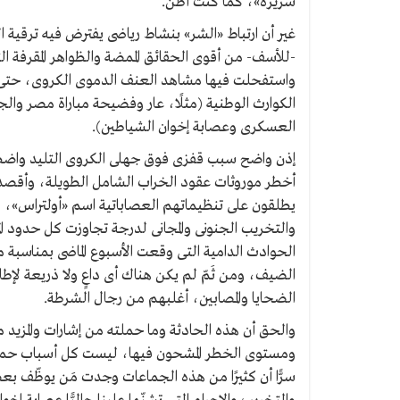
شريرة»، كما كنت أظن.
غير أن ارتباط «الشر» بنشاط رياضى يفترض فيه ترقية ا
-للأسف- من أقوى الحقائق الممضة والظواهر المقرفة 
واستفحلت فيها مشاهد العنف الدموى الكروى، حتى 
الكوارث الوطنية (مثلًا، عار وفضيحة مباراة مصر والجز
العسكرى وعصابة إخوان الشياطين).
إذن واضح سبب قفزى فوق جهلى الكروى التليد واضطرار
أخطر موروثات عقود الخراب الشامل الطويلة، وأقصد 
يطلقون على تنظيماتهم العصاباتية اسم «أولتراس»، 
والتخريب الجنونى والمجانى لدرجة تجاوزت كل حدود ا
الحوادث الدامية التى وقعت الأسبوع الماضى بمناسبة مب
الضيف، ومن ثَمّ لم يكن هناك أى داعٍ ولا ذريعة لإط
الضحايا والمصابين، أغلبهم من رجال الشرطة.
والحق أن هذه الحادثة وما حملته من إشارات والمزيد 
ومستوى الخطر المشحون فيها، ليست كل أسباب حماسى
سرًّا أن كثيرًا من هذه الجماعات وجدت مَن يوظّف 