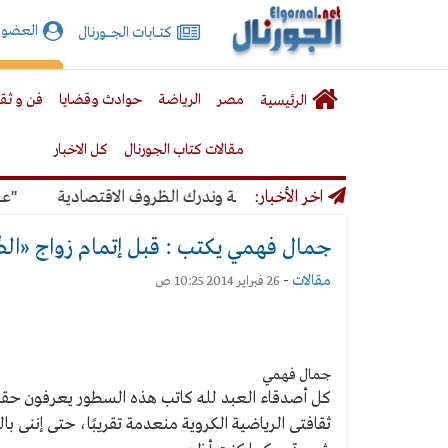
الجورنال
العضوي
كتـــابات الجـــــورنال
نت
لقائمة
إشت
مصر
الرياضة
حوادث وقضايا
فن و ثق
الرئيسية
لرئيسية
مقالات كتاب الجورنال
كل الاخبار
اخر الأخبار:
ي قرار يؤدي إلى غلق صحيفة وندرك الظروف الاقتصادية
"عبدالغف
جمال فهمي يكتب : قبل إتمام زواج «الصِّ
مقالات
-
26 فبراير 2014 10:25 ص
جمال فهمي
كل أصدقاء العبد لله كاتب هذه السطور يعرفون حقيقة 
ثقافتى الرياضية الكروية منعدمة تقريبًا، حتى إننى