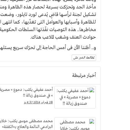
مأخذ الجد وتحرّكت بسرعة لحصار هذه الظاهرة ومنع ا
تشكيل لجنة ترأسها قاضٍ يُدعى لورد تايلور، وضعت تقرير
مخاطرها.. هذه التوصيات نفّذتها السلطات الحكومية
حوادث العنف وشغب الملاعب هناك.
و.. أظننا الآن فى أمس الحاجة إلى تحرّك سريع يستلهم
لمطالعة الخبر على
أخبار مرتبطة
أحمد عفيفي يكتب: دموع « مصرية
» في صندوق زبالة !!
28 فبراير 2014 4:37 م
محمد مصطفى موسى يكتب: خلايا
البرادعي النائمة والعلاج بـ«الكفتة»