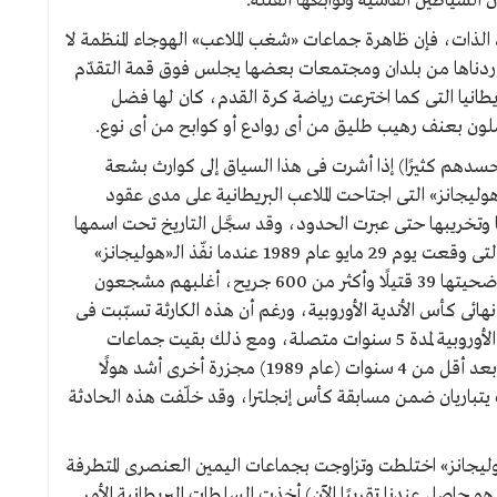
ان الشياطين الفاشية وتوابعها القتلة.
 الذات، فإن ظاهرة جماعات «شغب الملاعب» الهوجاء المنظمة لا
استوردناها من بلدان ومجتمعات بعضها يجلس فوق قمة التقدّم
طانيا التى كما اخترعت رياضة كرة القدم، كان لها فضل
وسّلون بعنف رهيب طليق من أى روادع أو كوابح من أى نوع.
حسدهم كثيرًا) إذا أشرت فى هذا السياق إلى كوارث بشعة
هوليجانز» التى اجتاحت الملاعب البريطانية على مدى عقود
 وتخريبها حتى عبرت الحدود، وقد سجَّل التاريخ تحت اسمها
حوادث شنيعة أشهرها كارثة استاد هيسل البلجيكى التى وقعت يوم 29 مايو عام 1989 عندما نفّذ الـ«هوليجانز»
الإنجليز من مشجّعى فريق نادى ليفربول مجزرة راح ضحيتها 39 قتيلًا وأكثر من 600 جريح، أغلبهم مشجعون
هائى كأس الأندية الأوروبية، ورغم أن هذه الكارثة تسبّبت فى
حرمان جميع أندية بريطانيا من المشاركة فى المسابقات الأوروبية لمدة 5 سنوات متصلة، ومع ذلك بقيت جماعات
الـ«هوليجانز» تمارس شرورها حتى ارتكبوا فى بلادهم بعد أقل من 4 سنوات (عام 1989) مجزرة أخرى أشد هولًا
يتباريان ضمن مسابقة كأس إنجلترا، وقد خلّفت هذه الحادثة
هوليجانز» اختلطت وتزاوجت بجماعات اليمين العنصرى المتطرفة
هو حاصل عندنا تقريبًا الآن) أخذت السلطات البريطانية الأمر