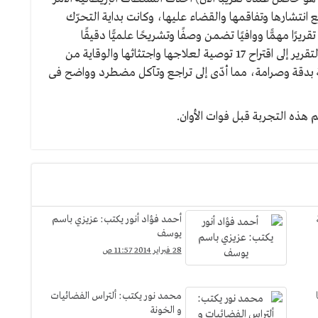
نتشارها وتفاقمها والقضاء عليها، وكانت بداية التحرّك
ًا مهمًّا ووافيًا تضمن وصفًا وتشريحًا علميًّا دقيقًا
للظاهرة وأسبابها والعوامل التى تغذّيها، كما انتهى التقرير إلى اقتراح 17 توصية لعلاجها واجتثاثها والوقاية من
 بدقة وصرامة، مما أدّى إلى تراجع وتآكل مضطرد وواضح فى
 هذه التجربة قبل فوات الأوان.
أحمد فؤاد أنور يكتب: عزيزي باسم
يوسف
28 فبراير 2014 11:57 ص
محمد نور يكتب: ألتراس الفضائيات
و الخونة