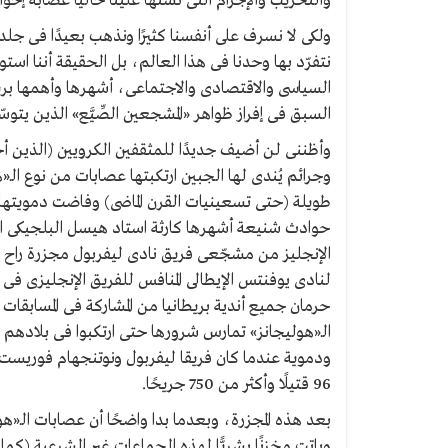
والتخريب والإجرام التى تشنّها علينا حاليًّا عصابة إخو
ولكى لا نسرف على أنفسنا كثيرًا ونذهب بعيدًا فى جلد
نتفرّد بها وحدنا فى هذا العالم، بل الحقيقة أننا 
السياسى والاقتصادى والاجتماعى، أشهرها وأهمها بري
السبق فى إفراز ظواهر «المشجعين الصِّيَّع» الذين يت
وأظننى لن أضيف جديدًا للمثقفين الكرويين (الذين أ
وجرائم يُندى لها الجبين ارتكبتها عصابات من نوع الـ«
طويلة (حتى تسعينيات القرن الماضى) وفاضت دمويتها
لنادى يوفنتس الإيطالى المنافس للفريق الإنجليزى فى ن
ودموية عندما كان فريقا ليفربول ونوتنجهام فوريست 
96 قتيلًا وأكثر من 750 جريحًا.
بعد هذه المجزرة، وبعدما بدا واضحًا أن عصابات الـ«
وباتت مخزنًا بشريًّا لهذه الجماعات غير الشرعية (كما 