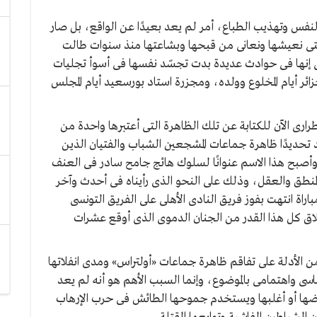
لنفس وتهذيب الطباع، أمر لم يعد بعيدًا عن الواقع، بل صار
التى نعيشها ونعانى من قبحها وبشاعتها منذ سنوات طالت
إنها فى حوادث عديدة بدت تجسّد نفسها فى أسوأ تجليات
ائر أيام المخلوع وولده، ومجزرة استاد بورسعيد أيام المجلس
ى الآن للكتابة عن تلك الظاهرة التى أعتبرها واحدة من
تحديدًا ظاهرة جماعات المشجعين الشباب والفتيان الذين
وأصبح هذا الاسم عنوانًا لسلوك هائج جامح سادر فى العنف
لمنطق والعقل، وذلك على النحو الذى رأيناه فى أحدث وآخر
اراة انتهت بفوز فريق النادى الأهلى على الفريق التونسى
لاق كل هذا القدر من الجنان الدموى الذى أوقع عشرات
من الأدلة على تفاقم ظاهرة جماعات «أولتراس» ومدى انفلاتها
 واهتمامى بالموضوع، وإنما السبب الأهم هو أنه لم يعد
بعضها أو أغلبها ويستخدم جموحها الطائش فى حرب الإرهاب