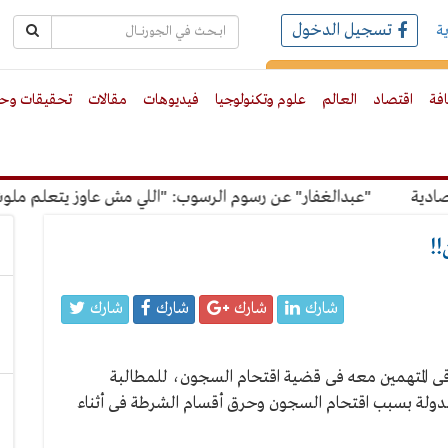
تسجيل الدخول
ة
رك بالبريد الالكترونى
افة
اقتصاد
العالم
علوم وتكنولوجيا
فيديوهات
مقالات
تحقيقات وحو
"عبدالغفار" عن رسوم الرسوب: "اللي مش عاوز يتعلم ملوش مجاني
!!
شارك
شارك
شارك
شارك
وباقى المتهمين معه فى قضية اقتحام السجون، للمطالبة
لدولة بسبب اقتحام السجون وحرق أقسام الشرطة فى أثناء