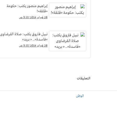
إبراهيم منصور يكتب: حكومة
«قلقة»!
28 فبراير 2014 9:07 ص
نبيل فاروق يكتب: صلاة القرضاوى
«فاسدة».. « بريد»
28 فبراير 2014 9:07 ص
التعليقات
الوطن