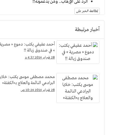
الرد على الإرهاب.. ومَن يدعمونه!!
لمطالعة الخبر على
أخبار مرتبطة
أحمد عفيفي يكتب: دموع « مصرية
» في صندوق زبالة !!
28 فبراير 2014 4:37 م
محمد مصطفى موسى يكتب: خلايا
البرادعي النائمة والعلاج بـ«الكفتة»
28 فبراير 2014 10:24 ص