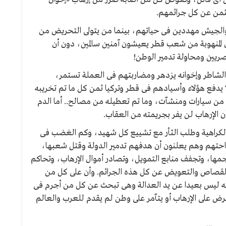
لثمن عن كل جرائمهم.
والجيش مهددين فى حياتهم، بينما من يتولى التحريض من
 المنهوبة من شعب قطر يعيشون آمنين سالمين، دون أن
مصريين ومحاولة تدمير الوطن!
 الشاطر وإخوانه يزدهر ومضاربتهم فى العملة تستمر،
يدفع هؤلاء وأسيادهم فى قطر وتركيا ثمن كل ما تم تخريبه
قه من سيارات ومنشآت، وما تم تعطيله من مصالح.. أما الدم
الإرهاب لن يفر بجريمته من العقاب.
هر الكراهية وطلب الثأر مع تشييع كل شهيد، وكم الغضب فى
قاحتهم وهم يعلنون أن هدفهم تدمير الدولة وقتل شعبها،
اجمها، وتجفف منابع التمويل، وتصادر أموال الإرهاب، وتحاكم
 القصاص والتعويض عن كل هذه الجرائم. وأن على كل من
ه ليس بعيدا عن يد العدالة وهى تبحث عن كل من أجرم فى
رض على الإرهاب أو يتآمر على وطن لم يقدم للعرب والعالم