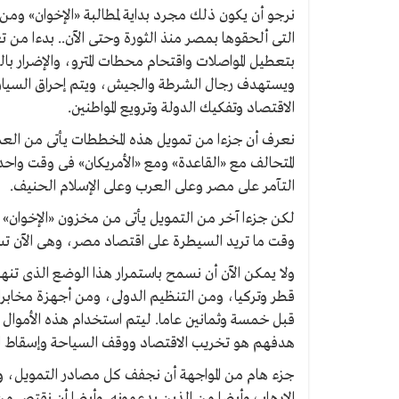
نرجو أن يكون ذلك مجرد بداية لمطالبة «الإخوان» و
التى ألحقوها بمصر منذ الثورة وحتى الآن.. بدءا من ت
بتعطيل المواصلات واقتحام محطات المترو، والإضرار بال
ويستهدف رجال الشرطة والجيش، ويتم إحراق السيارات 
الاقتصاد وتفكيك الدولة وترويع المواطنين.
نعرف أن جزءا من تمويل هذه المخططات يأتى من العمل
المتحالف مع «القاعدة» ومع «الأمريكان» فى وقت واح
التآمر على مصر وعلى العرب وعلى الإسلام الحنيف.
لكن جزءا آخر من التمويل يأتى من مخزون «الإخوان» 
وقت ما تريد السيطرة على اقتصاد مصر، وهى الآن تس
ولا يمكن الآن أن نسمح باستمرار هذا الوضع الذى تنها
قطر وتركيا، ومن التنظيم الدولى، ومن أجهزة مخابرا
قبل خمسة وثمانين عاما. ليتم استخدام هذه الأموال 
هدفهم هو تخريب الاقتصاد ووقف السياحة وإسقاط ال
جزء هام من المواجهة أن نجفف كل مصادر التمويل، وأ
الإرهاب وأيضا من الذين يدعمونه. وأيضا أن نقتص م