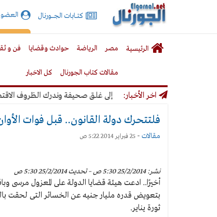
الجورنال
العضوي
كتـــابات الجـــــورنال
نت
لقائمة
إشت
مصر
الرياضة
حوادث وقضايا
فن و ثق
الرئيسية
لرئيسية
مقالات كتاب الجورنال
كل الاخبار
اخر الأخبار:
: لن نتخذ أي قرار يؤدي إلى غلق صحيفة وندرك الظروف الاقتصادية
فلتتحرك دولة القانون.. قبل فوات الأوان
مقالات
-
25 فبراير 2014 5:22 ص
نشر: 25/2/2014 5:30 ص – تحديث 25/2/2014 5:30 ص
أخيرًا.. ادعت هيئة قضايا الدولة على المعزول مرسى 
بتعويض قدره مليار جنيه عن الخسائر التى لحقت با
ثورة يناير.