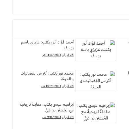
أحمد فؤاد أنور يكتب: عزيزي باسم
يوسف
28 فبراير 2014 11:57 ص
محمد نور يكتب: ألتراس الفضائيات
و الخونة
28 فبراير 2014 10:24 ص
إبراهيم عيسى يكتب: مقابلةٌ تاريخيةٌ
مع الحُسَيْنِ بْنِ عَلِىٍّ
28 فبراير 2014 9:07 ص