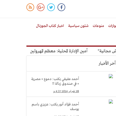
ارات
منوعات
شئون سياسية
اخبار كتاب الجورنال
ة"
أمين الإدارة المحلية: معظم المهرولين للتصالح أصحاب عقارات 
أخر الأخبار
أحمد عفيفي يكتب: دموع « مصرية
» في صندوق زبالة !!
28 فبراير 2014 4:37 م
أحمد فؤاد أنور يكتب: عزيزي باسم
يوسف