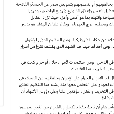
من يحالفونهم أو يدعمونهم بتعويض مصر عن الخسائر الفادحة
عطيل العمل وإغلاق الشوارع وترويع المواطنين، ومرورا
سياحة وانتهاء بما هو أدهى وأمرّ، حيث تزرع القنابل
وتحطيم أبراج الكهرباء، ويقال علنا إن الهدف هو تدمير
اء من حكام قطر وتركيا، ومن التنظيم الدولى للإخوان
د، وفى أحد أعاجيب هذا المشهد الذى يكشف كثيرا من أسرار
فى الداخل، ومن استثمارات لأموال حلال أو حرام كانت فى
عى لتخريب هذا الاقتصاد.
ل فيه الأموال الحرام على الإخوان وحلفائهم من العملاء فى
ت تعودوا على التعامل معها منذ إنشاء هذا التنظيم الفاشى
فى التخريب والقتل، مؤكدين علنا وعلى رؤوس الأشهاد أن
دولة!!
مر هام أن نأخذ حقنا بالكامل وبالقانون من الذين يمارسون
ن أى قاتل، ونعوض كل من أصابه ضرر من إرهاب «إخوان