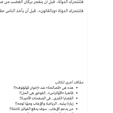
فلتتحرك الدولة، قبل أن ينفجر بركان الغضب من صدور
فلتتحرك الدولة «وبالقانون».. قبل أن يأخذ الناس حقه
مقالات أخرى للكاتب
هذه هى «المصالحة» عند «إخوان المولوتوف»!!
ظاهرة «الأولتراس».. الفوضى هى الحل!!
القضايا الكبرى.. فى الصفحات الأخيرة!!
زيارة بيليه.. الرياضة والإرهاب وجهًا لوجه!!
من يدعم الإرهاب.. سوف يدفع الفواتير كاملة!!