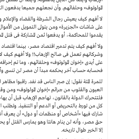
المولوتوف» وحلفائهم. وأن نجعلهم جميعا يدفعون ا
لا أفهم كيف يعيش رجال الشرطة والقضاء والإعلام 
على شاشات «الجزيرة» ومن يتولى التمويل من الأموال
يقدموا للمحاكمة، أو يدفعوا ثمن المشاركة فى قتل ال
ولا أفهم كيف يتم تدمير اقتصاد مصر، بينما اقتصاد
وشركاتهم تعمل فى صالح الإرهاب!! ولا أفهم كيف لا 
على أيدى «إخوان المولوتوف» وحلفائهم، وما تم إحرا
فحسابه حساب آخر يحكمه مبدأ أن مصر لن تنسى وأن 
للمرة المئة نقول: إن صبر الناس قد نفد. راقبوا مظا
العيون والقلوب من جرائم «إخوان المولوتوف» ومن و
فلتتحرك الدولة بالقانون، تهاجم الإرهاب قبل أن يه
كل من تورط بالتحريض أو الدعم أو التنفيذ. وتطلب
شارك فيها «أشخاص أو منظمات أو دول» أن يعرف أن
حق مصر، وأنه لن ينام هانئا وهو يمارس القتل أو يح
إلا الخير طوال تاريخه.