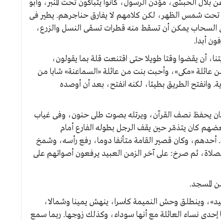
 بلال الحبشى، مؤذن الرسول، كانوا يتباكون تحت المنبر، وأبو
 تحت شمس الظهر، لكن كلامهم لا يفارق حناجرهم. يطير فى
ى السحاب يمكن أن تسقط منه قطرات تسقى النسل والزرع،
ن أبدا.
، أن يقضوا وقتا طويلا حتى اقتنعت قلة بما يقولون،
عائلة «مكى»، وأحبت بنت من عائلة «السماعنة» شابا من
ة. وانفتح الطريق بطيئا، لكنه انفتح، بعد أن أوصده
كان يحفظ نصف القرآن، ويرتله بصوت طلى حنون، وفى غياب
عضهم كان يتذمّر حين يقف الرجل بطوله الفارع أمام
 أحدهم، وكان قصير القامة متأنفا دوما، رفع رأسه، وشمخ
لصلاة، ثم صرخ: على آخر الزمن العبيد يرفعون أصواتهم على
 المسجد.
يد»، وينطلق وحش النميمة كاسرا، ينهش يمينا وشمالا،
 إحدى نساء العائلة مع أنها سوداء، وكذلك زوجها. ربما سمع