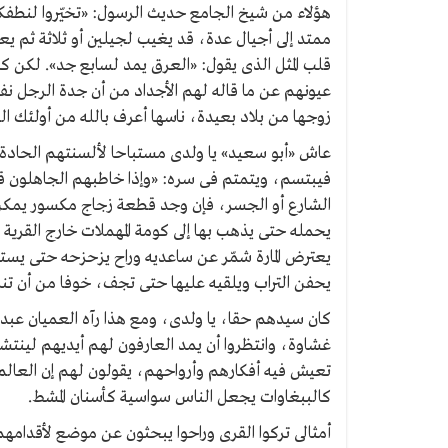
هؤلاء من شيخ الجامع حديث الرسول: «تخيّروا لنطف
ممتد إلى أجيال عدة، قد يغيب لجيلين أو ثلاثة ثم يعو
قلب المثل الذى يقول: «العرق يمد لسابع جد». لكن 
عيونهم عن ما قاله لهم الأجداد من أن جدة الرجل نفس
زوجها من بلاد بعيدة، ناسها أعرف بالله من أولئك ال
عاش «أبو سعيد» يا ولدى مستباحا لألسنتهم الحادة، 
فيبتسم، ويتمتم فى سره: «وإذا خاطبهم الجاهلون قا
الشارع أو الجسر، فإن وجد قطعة زجاج مكسور يمكن
يحمله حتى يذهب بها إلى كومة المهملات خارج القرية
يعترض المارة شمّر عن ساعديه وراح يزحزحه حتى يستق
يحفن التراب ويلقيه عليها حتى تجف، خوفا من أن تن
كان سيدهم حقا، يا ولدى، ومع هذا رآه العميان عب
غشاوة، وانتظروا أن يمد العارفون لهم أيديهم لينت
تعيش فيه أفكارهم وأرواحهم، يقولون لهم إن العالم 
كالببغاوات يجعل الناس سواسية كأسنان المشط.
أمثالى تركوا القرى وراحوا يبحثون عن موضع لأقدامهم فى