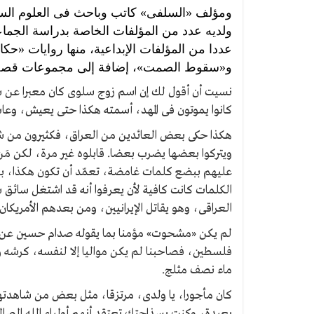
ومؤلف «السلفى» كاتب وباحث فى العلوم السيا
ولديه عدد من المؤلفات الخاصة بدراسة الجما
عددا من المؤلفات الإبداعية، منها روايات «ح
و«سقوط الصمت»، إضافة إلى مجموعات قصصي
نسيت أن أقول لك إن اسم زوج سلوى كان معبرا عن 
كانوا يموتون فى المهد، أسمته هكذا حتى يعيش، وع
هكذا حكى بعض العائدين من العراق، فكثيرون من شباب
ويتركوا بعضها يضرب بعضا. قابلوه غير مرة، لكن مَن
عليهم ببضع كلمات غامضة، تعمّد أن تكون هكذا، بل
الكلمات كانت كافية لأن يعرفوا أنه قد اشتغل سائق 
العراقى، وهو يقاتل الإيرانيين، ومن بعدهم الأمريكان.
لم يكن «مشحوت» مؤمنا بما يقوله صدام حسين عن صد
فلسطين، فصاحبنا لم يكن مواليا إلا لنفسه، كرشه وف
ماء نصف مثلج.
كان مأجورا، يا ولدى، مرتزقا، مثل بعض من شاهدتهم
بعيدة، وكنت بسذاجتك تعتقد أنهم أولياء الله الصالح