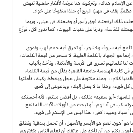
ن عن الإسلام هناك، وتتركونه هنا عرضة لأفكار جاهلية تنهش
يًّا يقف فى مهبّ الريح أو جلدًا منفوخًا على خواء.
و فعلت ذلك لرفعتك فوق رأسى أو وضعتك فى عينى، وربما
المقدّسة، ودرنا على عتبات البيوت، كما ندور الآن، نوزّع
 تلمع فيه سيوف وخناجر، أو تمرق فيه حمم لهب وتدوى
إنما هو الجهاد بالكلمة الطيبة. لا تسخر من قيمة الكلمات،
قيت لنا كلماتهم تسرى فى الأزمنة والأمكنة، وتأخذ بألباب
رّج فى كلية الهندسة جامعة القاهرة يقلّل من قيمة الكلمة،
«الدنيا كلام»، جملة مكتوبة على عجل وبخطط ركيك، تأملتها
كل شىء، وهذا ما لا يصل إليك، ويدعوننى إلى لأسى.
ل لناسها: «أبو سعيد» مثلكم، بل أفضل منكم، لأنه أحسنكم
وتسكب فى آذانهم، أو تبحث عن تأويلات لآيات الله تنفع
 إلى أسياد وعبيد: كفى، هذا ليس من الإسلام فى شىء.
 هو أهون. نعم هو الأيسر والأسهل، أن تحمل بندقية وتطلق
هون بكثير من أن تأخذ على عاتقك أن تعلم الناس وتغيّرهم،