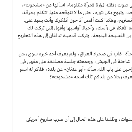
ى صوت رققته المرارة لامرأة مكلومة، اسألها عن «مشحوت»،
حد، وتبوح بكل شىء، حتى ما لا تتوقعه منها. تتكلم بحرقة،
تريح. وهكذا كنت أفعل أنا حين أتذكرك وأنت بعيد عنى.
الأفكار فى رأسك، وأحيانا أواسيها وأقول إننى تركت لك
ادين الفسيحة البديعة، وتركت قدميك تدلقان إلى هذه التعاريج
أة، غاب فى صحراء العراق، ولم يعرف أحد خبره سوى رجل
ائق شاحنة فى الجيش، وجمعته جلسة مصادفة على مقهى فى
يل على باب الله. سأله «أبو عدنان» عن بلده، فذكر له اسم
ل تعرف رجلا من بلدكم تلك اسمه «مشحوت»؟
نوات، وظللنا على هذه الحال إلى أن ضرب صاروخ أمريكى