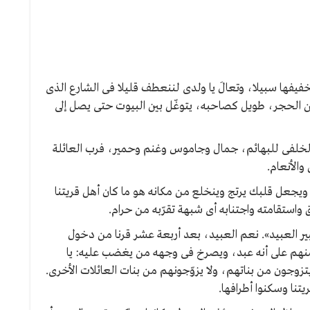
خفيفها سبيلا، وتعالَ يا ولدى لننعطف قليلا فى الشارع الذى
من الحجر، طويل كصاحبه، يتوغّل بين البيوت حتى يصل إلى
لخلفى للبهائم، جمال وجاموس وغنم وحمير، فرب العائلة
الأنعام.
يجعل قلبك يرتج وينخلع من مكانه هو ما كان أهل قريتنا
 واستقامته واجتنابه أى شبهة تقرّبه من حرام.
ر العبيد». نعم العبيد، بعد أربعة عشر قرنا من دخول
 منهم على أنه عبد، ويصرخ فى وجهه من يغضب عليه: يا
تزوجون من بناتهم، ولا يزوّجونهم من بنات العائلات الأخرى.
يتنا وسكنوا أطرافها.