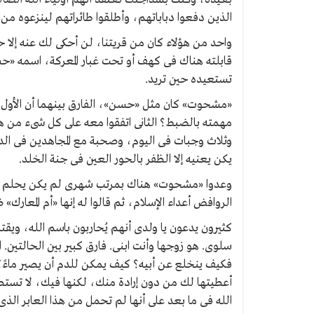
الذين دفعوا دباباتهم، وأطلقوا طائراتهم لينزعوه من
واحد من هؤلاء كان من قريتنا، لن أحكى لك عنه إلا 
قابلته هناك فى كهف أو تحت غبار المعركة، اسمه «ح
تستعيده حين تريد.
«مشحوت» كان مثل «حسن»، الفارق بينهما أن الأول 
مهمته بالضبط؟ الثانى اتفقوا معه على كل شىء من 
وثلاث وجبات فى اليوم، وصحبة مع المجاهدين فى الدني
يكن يعنيه إلا الظفر بالحور العين فى جنة الخلد.
وعدوا «مشحوت» هناك بمرتب شهرى لم يكن يحلم به، 
الروافض أعداء الإسلام، ثم قالوا له إنها «أم المعارك»
كثيرون يدعون يا ولدى أنهم يُحاربون باسم الله، ويقت
سلوى. هو زوجها وأنت ابنى. فارق كبير بين الحالتين. 
فكيف ينخلع عن أبيه؟ كيف يمكن للدم أن يصير ماء
أعطيتها لك من دون إرادة منك، لكنها فيك، لا تستط
الله فى ما بعد على أنها لم تحمل من هذا العابر الذى