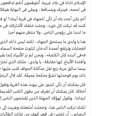
الإسلام نادانا فى بلاد غريبة. أتتوهّمون أنكم تدافعو
فى لحمه، فينزف ويتساقط، ويبقى فى النهاية هيكلا عظم
ألم يكن أجدر بك أن تأتى للجهاد فى قرية أبيك؟ ل
كنت قد تركت كل شىء، وجئت خلفك لأشاركك فى مهمتك 
ما لدينا على رؤوس الناس، ولا ننتظر منهم أجرا.
هنا يا ولدى ما يستحق الجهاد، لكنه ليس ذلك الذى
انفجارات وترتفع أعمدة الدخان لتلوث صفحة السماء، 
فـ«فى البدء كان الكلمة»، ونحن لم نرَ الأنبياء إنما ب
وأفئدة الأتباع. إنها مفارقة، يا ولدى، مثلك الذى تخ
بينما سائق عربة ربع نقل متآكلة الحواف كتب عليها 
ذات يوم فوجدتها تشعّ بحكمة عميقة. لقد قال الرجل 
كان يمكنك أن تأتى لتدور على بيوت هذه القرية وتقو
أخلاقا. كان يمكنك أن تغرف من بطون الكتب القديمة 
لزماننا، وتقول لهؤلاء الجهلة الذين يُقسّمون الناس
لكنك تركت الناس هنا، وحملت أمتعتك وهربت إلى ما
الرصاص، أن تختبئ فى قعر كهف من غارات الطائرات أ