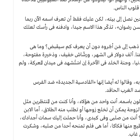
 قلوب الناس.
حين نصل إلى بيته، لكن عليك فقط أن تعرف اسمه الآن ربما
سن رضوان»، تذكّر هذا الاسم جيدا، وادفنه فى رأسك لعلك
ذهب إلى مَن أجّروه دون أن يعرف كم سيقبض؟ وما هى
هنا. ألف دولار فى الشهر، ورشّاش خفيف، وذخيرة مفتوحة،
ا، وجنة الخلد فى الآخرة إن اسْتُشهد فى ميدان المعركة، ولم
وقالوا له أيضا إنها «القادسية الجديدة» ضد الفرس
 ضد الغرب الحاقد.
لون باسمه. أنت واحد من هؤلاء، وأنا كنت من المنتظرين مثل
الزوجة يمكن أن تخلع زوجها أو تطلب منه الطلاق، أما الابن
ً؟ أنت من صلبى وفى كبدى، وأنا حملت إليك سمات أجدادك،
يع منها فكاكا، أما هى فلم تمنحه أحدا من صلبه، وشكرت
 غاب.