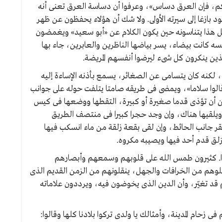
كم، فإن العرق دساس»، وعرفوا أن دساسة العرق تعنى أنه
د بازغا إلى سيرته الأولى. ولا شك أن هؤلاء يحفظون عن ظهر
كل هذا يتناسونه حين يكون الكلام عن «أبو سعيد» ويغمضون
ه كانت بيضاء، يسر بياضها الناظرين والعابرين، جاء بها
ذين ينكرون كل شىء ليرضوا أنفسهم المريضة.
لكنه كان يتسامى عن الصغائر، يسمع بأذنه الإساءة إليه
لوا سلاما»، ويمضى فى طريقه صامتا يتلفت حوله على جوانب
 أن تؤذى قدما صغيرة أو كبيرة، التقطها ووضعها فى كيس
 ويلقيها هناك، وإن وجد حجرا كبيرا فى منتصف الطريق
ر جانب الحائط، وإن لقى بقعة زلقة من ماء انسكب فيها
زلق قدم أحد فيها ويصيبه مكروه.
دا. كثيرون طمس الله على قلوبهم وسمعهم وأبصارهم
شلوهم من الخرافات والجهل، ينقلونهم من الزمن القديم الذى
قد تغيّر، وأن الدين الذى يخوضون فيه، ويرددون علاماته
 زحام المدينة، وأمثالك يا ولدى تركوا بلادنا كلها وقالوا: