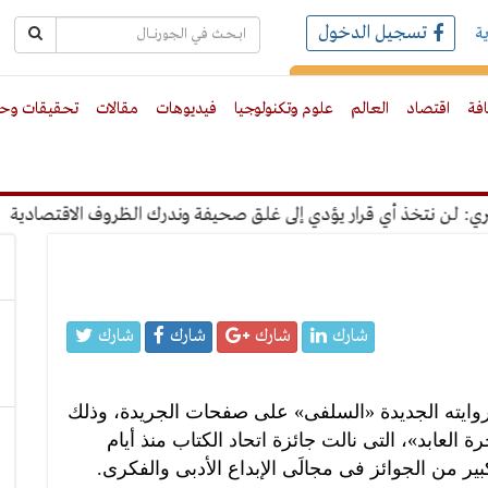
تسجيل الدخول
ة
رك بالبريد الالكترونى
افة
اقتصاد
العالم
علوم وتكنولوجيا
فيديوهات
مقالات
تحقيقات وحو
 قرار يؤدي إلى غلق صحيفة وندرك الظروف الاقتصادية
"عبدالغفا
شارك
شارك
شارك
شارك
روايته الجديدة «السلفى» على صفحات الجريدة، وذلك
 العابد»، التى نالت جائزة اتحاد الكتاب منذ أيام
 من الجوائز فى مجالَى الإبداع الأدبى والفكرى.