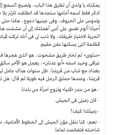
يمكنك يا ولدى أن تطرق هذا الباب، وتصيخ السمع إل
اذكر فقط اسمه أمامها ستجدها قد انطلقت تثرثر بلا 
وتدوس على الحروف، وفى عينيها دموع، هكذا حتى تس
أحيانا ألوم نفسى على أننى أهملتك إلى أن عششت هذه 
الحرية لاختيار طريقك، ولا ذنب لى فى أنك تركت المي
المظلمة التى يسكنها عفن مقيم.
«سلوى» لم تختر طريق مشحوت، هو الذى هجرها فج
عراقى وحيد اسمه «أبو عدنان»، يعمل هو الآخر س
بغداد مع شاب من قريتنا، ظل سنوات هناك عامل تراح
قريتنا، وعندها حملق الرجل فيه طويلا ثم قال: ه
- هو من بندر «المنيا» وتزوج امرأة من بلدنا.
- كان زميلى فى الجيش.
- زميلك! كيف؟
- نعم، كنا ننقل مؤن الجيش إلى الخطوط الأمامية، س
شاحنته فتفحّمت تماما.