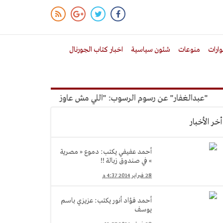
ارات
منوعات
شئون سياسية
اخبار كتاب الجورنال
ر" عن رسوم الرسوب: "اللي مش عاوز يتعلم ملوش مجانية"
أمين 
أخر الأخبار
أحمد عفيفي يكتب: دموع « مصرية
» في صندوق زبالة !!
28 فبراير 2014 4:37 م
أحمد فؤاد أنور يكتب: عزيزي باسم
يوسف