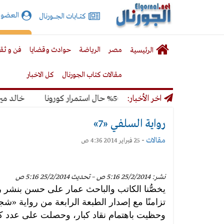
الجورنال
العضوي
كتـــابات الجـــــورنال
نت
لقائمة
إشت
مصر
الرياضة
حوادث وقضايا
فن و ثق
الرئيسية
لرئيسية
مقالات كتاب الجورنال
كل الاخبار
ة 50% حال استمرار كورونا
اخر الأخبار:
خالد ميري: لن نتخذ أي
رواية السلفي «7»
مقالات
-
25 فبراير 2014 4:36 ص
نشر: 25/2/2014 5:16 ص – تحديث 25/2/2014 5:16 ص
يخصُّنا الكاتب والباحث عمار على حسن بنشر 
تزامنًا مع إصدار الطبعة الرابعة من رواية «شجرة
وحظيت باهتمام نقاد كبار، وحصلت على عدد كبير