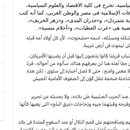
سية، تخرج فى كلية الاقتصاد والعلوم السياسية،
عات الإسلامية فى مصر والوطن العربى، كما أنه كتب
كاية شمردل»، و«جدران المدى»، و«زهر الخريف»،
ة هى «عرب العطيات»، و«أحلام منسية».
شكله ومسلكه، اسمه «مشحوت»، لأن كل أولاد أمه قبله
اش ليموت فى أرض غريبة.
 قريتنا كانوا يذهبون إليها قبل أن يضربها الأمريكان،
 جفا أهله هنا لن يعرفهم هناك. سألوه عن أحواله، فردّ
ا معنى واضح، حتى لا تصل أخباره إلى سلوى، لكن هذه
شاحنة ضخمة تنقل المؤن إلى الصفوف الأمامية للجيش
 الحرب الصليبية على بلاده، ولا بحديثه عن تحرير
رجه وقبلهما جيبه وزجاجات «عرق البلح» التى يعبها كأنها
 وصافحتهم على قمم التلال أو عند السفوح الممتدة فى بلاد
ين، وأنهم أتوا ليذودوا عن الإسلام ضد الشيوعيين الملاحدة