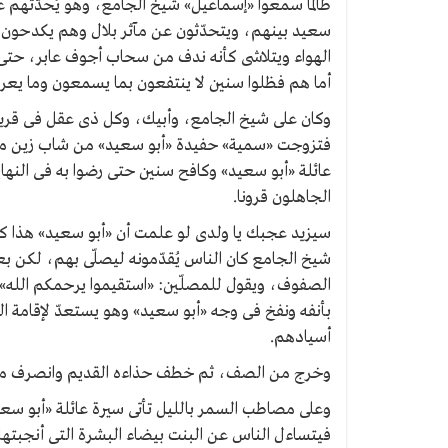
طالما سمعوا «إسماعيل» شيخ الجامع، وهو يُحدّثهم عن
سعيد بينهم، ويتحدّثون عن مآثر بلال وهم يكدحون
الهواء ويتلاشى كأنه ندف من سحاب أجوف عابر، حت
أما هم فظلوا سنين لا ينتفعون بما يسمعون وما يعرفو
وكان على شيخ الجامع، وأبيك، وكل ذى عقل فى قريتنا
فتزوجت «سمية» حفيدة «أبو سعيد» من شاب زين من 
عائلة «أبو سعيد» وكافح سنين حتى رضوا به فى النهاي
الجاهلون قرونا.
سيزيد عجبك يا ولدى لو علمت أن «أبو سعيد» هذا 
شيخ الجامع كان الناس يُقدّمونه ليصلّى بهم، لكن ب
الصفوف، ويقول للمصلّين: «استقيموا يرحمكم الله».
بأنفه ونفخ فى وجه «أبو سعيد» وهو يستعدّ لإقامة ا
أسيادهم.
وخرج من الصف، ثم خطف حذاءه القديم وانصرف من
وعلى مصاطب السمر بالليل تأتى سيرة عائلة «أبو سع
فيتساءل الناس عن البنت بيضاء البشرة التى أنجبتها