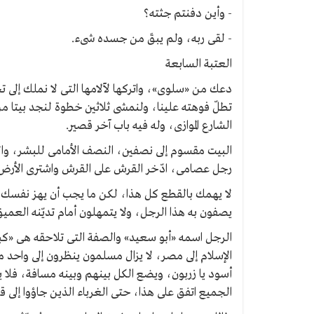
- وأين دفنتم جثته؟
- لقى ربه، ولم يبقَ من جسده شىء.
العتبة السابعة
دعك من «سلوى»، واتركها لآلامها التى لا نملك إلى ت
تطلّ فوهته علينا، ولنمشى ثلاثين خطوة لنجد بيتا 
الشارع الموازى، وله فيه باب آخر قصير.
البيت مقسوم إلى نصفين، النصف الأمامى للبشر، وا
رجل عصامى، ادّخر القرش على القرش واشترى الأرض و
لا يهمك بالقطع كل هذا، لكن ما يجب أن يهز نفسك و
يصفون به هذا الرجل، ولا يتمهلون أمام تديّنه العميق
الرجل اسمه «أبو سعيد» والصفة التى تلاحقه هى «كبي
الإسلام إلى مصر، لا يزال مسلمون ينظرون إلى واحد
أسود يا زربون، ويضع الكل بينهم وبينه مسافة، فلا ي
الجميع اتفق على هذا، حتى الغرباء الذين جاؤوا إلى قر