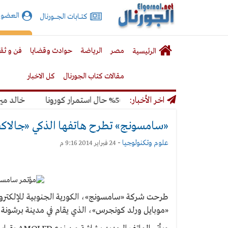
الجورنال
العضوي
كتـــابات الجـــــورنال
نت
لقائمة
إشت
مصر
الرياضة
حوادث وقضايا
فن و ثق
الرئيسية
لرئيسية
مقالات كتاب الجورنال
كل الاخبار
لمونديال بنسبة 50% حال استمرار كورونا
اخر الأخبار:
خالد ميري: لن
«سامسونج» تطرح هاتفها الذكي «جالاكسي إس 5» بكاميرا 16 
علوم وتكنولوجيا
-
24 فبراير 2014 9:16 م
«موبايل ورلد كونجرس»، الذي يقام في مدينة برشونة الإسبانية، في الفتر