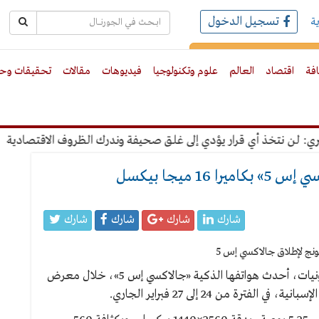
تسجيل الدخول
ة
رك بالبريد الالكترونى
افة
اقتصاد
العالم
علوم وتكنولوجيا
فيديوهات
مقالات
تحقيقات وحو
 نتخذ أي قرار يؤدي إلى غلق صحيفة وندرك الظروف الاقتصادية
"ع
ميجا بيكسل
شارك
شارك
شارك
شارك
طرحت شركة «سامسونج»، الكورية الجنوبية للإلكترونيات، أحدث هواتفها الذكية «جالاكسي إس 5»، خلال معرض
ة من 24 إلى 27 فبراير الجاري.