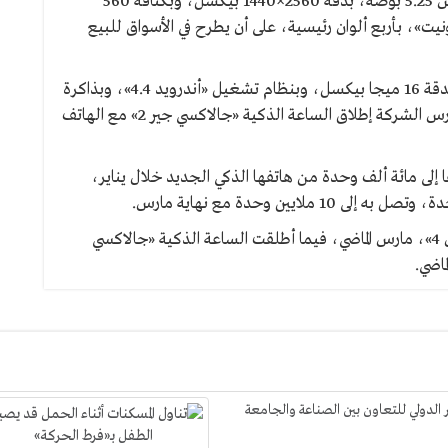
ويأتي الهاتف الجديد بشاشة من نوع AMOLED بقياس 5.25 بوصة، بدقة 2560×1440 بيكسل، وبكثافة 560
ت»، بأربع ألوان رئيسية، على أن يطرح في الأسواق للبيع
ويدعم الجهاز معالج بتقنية 64 بت، وبكاميرا خلفية بدقة 16 ميجا بيكسل، وبنظام تشغيل «أندرويد 4.4»، وبذاكرة
وصول عشوائي، RAM، قدرها 3 جيجا بايت، فيما تدرس الشركة إطلاق الساعة الذكية «جالاكسي جير 2» مع الهاتف
الشركة، بحسب التقارير، إنتاج ما بين 80 ألفا إلى مائة ألف وحدة من هاتفها الذكي الجديد خلال يناير،
يشار إلى أن «سامسونج» أطلقت الهاتف «جالاكسي إس 4»، مارس الماضي، فيما أطلقت الساعة الذكية «جالاكسي
الدولي للتعاون بين الصناعة والجامعة