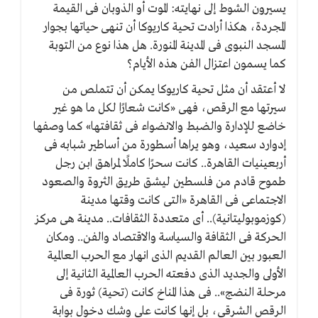
يسيرون الشوط إلى نهايته: الموت أو الذوبان فى القيمة
المجردة، هكذا أرادت تحية كاريوكا أن تنهى حياتها بجوار
المسجد النبوى فى المدينة المنورة. هل هذا نوع من التوبة
كما يسمون اعتزال الفن هذه الأيام؟
لا أعتقد أن مثل تحية كاريوكا يمكن أن تتملص من
سيرتها مع الرقص، فهى «كانت شعارًا لكل ما هو غير
خاضع للإدارة والضبط والانضواء فى ثقافتها» كما وصفها
إدوارد سعيد، وهو يراها أسطورة من أساطير شبابه فى
أربعينيات القاهرة.. كانت سحرًا كاملًا لمراهق ابن رجل
طموح قادم من فلسطين ليشق طريق الثروة والصعود
الاجتماعى فى القاهرة «التى كانت وقتها مدينة
(كوزموبوليتانية).. أى متعددة الثقافات.. مدينة هى مركز
الحركة فى الثقافة والسياسة والاقتصاد والفن.. ومكان
العبور بين العالم القديم الذى انهار مع الحرب العالمية
الأولى والجديد الذى دفعته الحرب العالمية الثانية إلى
مرحلة النضج».. فى هذا المناخ كانت (تحية) ثورة فى
الرقص الشرقى، بل إنها كانت على وشك دخول بوابة