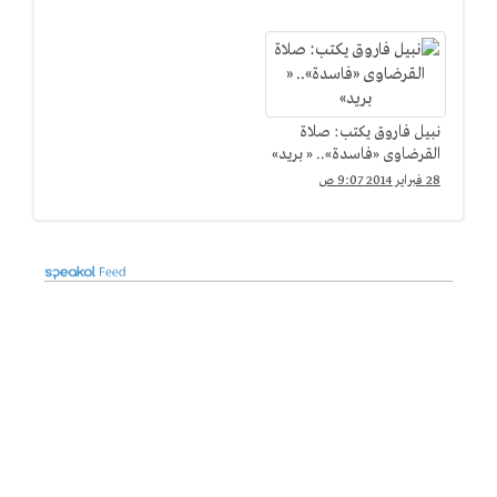
نبيل فاروق يكتب: صلاة
القرضاوى «فاسدة».. « بريد»
28 فبراير 2014 9:07 ص