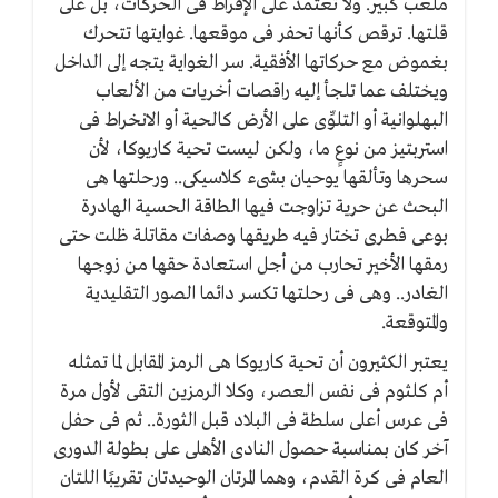
ملعب كبير. ولا تعتمد على الإفراط فى الحركات، بل على
قلتها. ترقص كأنها تحفر فى موقعها. غوايتها تتحرك
بغموض مع حركاتها الأفقية. سر الغواية يتجه إلى الداخل
ويختلف عما تلجأ إليه راقصات أخريات من الألعاب
البهلوانية أو التلوِّى على الأرض كالحية أو الانخراط فى
استربتيز من نوعٍ ما، ولكن ليست تحية كاريوكا، لأن
سحرها وتألقها يوحيان بشىء كلاسيكى.. ورحلتها هى
البحث عن حرية تزاوجت فيها الطاقة الحسية الهادرة
بوعى فطرى تختار فيه طريقها وصفات مقاتلة ظلت حتى
رمقها الأخير تحارب من أجل استعادة حقها من زوجها
الغادر.. وهى فى رحلتها تكسر دائما الصور التقليدية
والمتوقعة.
يعتبر الكثيرون أن تحية كاريوكا هى الرمز المقابل لما تمثله
أم كلثوم فى نفس العصر، وكلا الرمزين التقى لأول مرة
فى عرس أعلى سلطة فى البلاد قبل الثورة.. ثم فى حفل
آخر كان بمناسبة حصول النادى الأهلى على بطولة الدورى
العام فى كرة القدم، وهما المرتان الوحيدتان تقريبًا اللتان