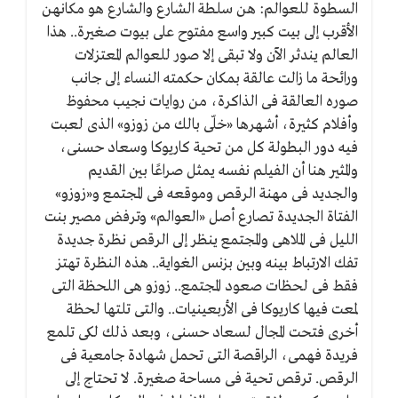
السطوة للعوالم: هن سلطة الشارع والشارع هو مكانهن
الأقرب إلى بيت كبير واسع مفتوح على بيوت صغيرة.. هذا
العالم يندثر الآن ولا تبقى إلا صور للعوالم المعتزلات
ورائحة ما زالت عالقة بمكان حكمته النساء إلى جانب
صوره العالقة فى الذاكرة، من روايات نجيب محفوظ
وأفلام كثيرة، أشهرها «خلّى بالك من زوزو» الذى لعبت
فيه دور البطولة كل من تحية كاريوكا وسعاد حسنى،
والمثير هنا أن الفيلم نفسه يمثل صراعًا بين القديم
والجديد فى مهنة الرقص وموقعه فى المجتمع و«زوزو»
الفتاة الجديدة تصارع أصل «العوالم» وترفض مصير بنت
الليل فى الملاهى والمجتمع ينظر إلى الرقص نظرة جديدة
تفك الارتباط بينه وبين بزنس الغواية.. هذه النظرة تهتز
فقط فى لحظات صعود المجتمع.. زوزو هى اللحظة التى
لمعت فيها كاريوكا فى الأربعينيات.. والتى تلتها لحظة
أخرى فتحت المجال لسعاد حسنى، وبعد ذلك لكى تلمع
فريدة فهمى، الراقصة التى تحمل شهادة جامعية فى
الرقص. ترقص تحية فى مساحة صغيرة. لا تحتاج إلى