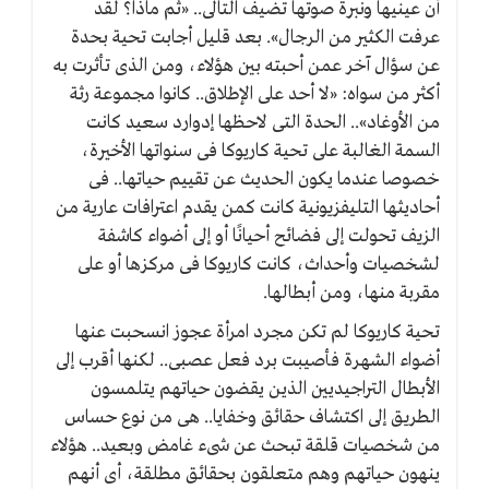
أن عينيها ونبرة صوتها تضيف التالى.. «ثم ماذا؟ لقد
عرفت الكثير من الرجال». بعد قليل أجابت تحية بحدة
عن سؤال آخر عمن أحبته بين هؤلاء، ومن الذى تأثرت به
أكثر من سواه: «لا أحد على الإطلاق.. كانوا مجموعة رثة
من الأوغاد».. الحدة التى لاحظها إدوارد سعيد كانت
السمة الغالبة على تحية كاريوكا فى سنواتها الأخيرة،
خصوصا عندما يكون الحديث عن تقييم حياتها.. فى
أحاديثها التليفزيونية كانت كمن يقدم اعترافات عارية من
الزيف تحولت إلى فضائح أحيانًا أو إلى أضواء كاشفة
لشخصيات وأحداث، كانت كاريوكا فى مركزها أو على
مقربة منها، ومن أبطالها.
تحية كاريوكا لم تكن مجرد امرأة عجوز انسحبت عنها
أضواء الشهرة فأصيبت برد فعل عصبى.. لكنها أقرب إلى
الأبطال التراجيديين الذين يقضون حياتهم يتلمسون
الطريق إلى اكتشاف حقائق وخفايا.. هى من نوع حساس
من شخصيات قلقة تبحث عن شىء غامض وبعيد.. هؤلاء
ينهون حياتهم وهم متعلقون بحقائق مطلقة، أى أنهم