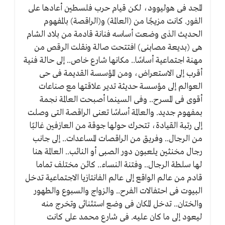
المجد فى هوليوود، لكن قيام حرب فلسطين أعادها على
الفور. كانت مزيجًا من (العالمة) و(الراقصة) بالمفهوم
الحديث الذى وضعت أساسه فنانة قادمة من بلاد الشام
هى (بديعة مصابنى) افتتحت صالة ونقلت الرقص من
مهنة اجتماعية أساسًا.. مكانها شارع خاص.. إلى حالة فنية
أقرب إلى الاستعراض، ومن المؤسسة القديمة فى حى
العوالم إلى مؤسسة حديثة تدير علاقتها مع صناعات
أقوى فى المسرح.. وفى السينما أصبحت العالمة نجمة
بمفهوم جديد. والعالمة أساسًا تعنى الراقصة التى وصلت
إلى رتبة القيادة، تتحرك حولها جوقة من العازفين غالبًا
من الرجال.. وفريق من الراقصات المساعدات.. إلى جانب
رجال مخنثين يلعبون دور الصبى أو النائب.. العالمة هنا
لها سلطة الرجال.. وفتنة النساء.. كائن مختلف تماما
قادم من عالم الواقع إلى عالم الفانتازيا الاجتماعية تدخل
البيوت فى احتفالات الفرح.. والزواج والسبوع والطهور
والختان.. تدخل المكان فى وضع استثنائى وتخرج منه
ليعود إلى ما كان عليه. فى شارع محمد على كانت