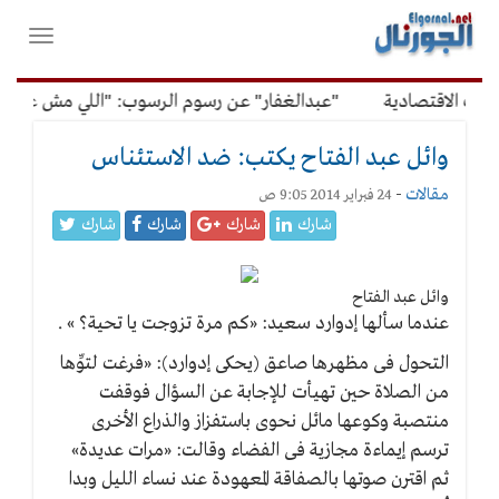
لقائمة
فتح
لرئيسية
واغلاق
القائمة
لاقتصادية
"عبدالغفار" عن رسوم الرسوب: "اللي مش عاوز يتعلم
وائل عبد الفتاح يكتب: ضد الاستئناس
مقالات
-
24 فبراير 2014 9:05 ص
شارك
شارك
شارك
شارك
وائل عبد الفتاح
عندما سألها إدوارد سعيد: «كم مرة تزوجت يا تحية؟ » .
التحول فى مظهرها صاعق (يحكى إدوارد): «فرغت لتوِّها
من الصلاة حين تهيأت للإجابة عن السؤال فوقفت
منتصبة وكوعها مائل نحوى باستفزاز والذراع الأخرى
ترسم إيماءة مجازية فى الفضاء وقالت: «مرات عديدة»
ثم اقترن صوتها بالصفاقة المعهودة عند نساء الليل وبدا