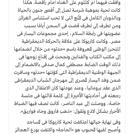
وافقت فيهما أم كلثوم على الغناء أمام راقصة. هكذا
كانت تحية بموهبة شرسة تصل إلى أقصى جنون بالحياة
وبالذوبان الكامل فى المُتع التى لا تحب استئناس الغرائز.
ومن تطرف إلى تطرف قضت فى السجن أيامًا بسبب
عضويتها فى رابطة السلام، إحدى مجموعات اليسار فى
مصر.. وكانت كاريوكا على علاقة بالحركة الديمقراطية
للتحرر الوطنى المعروفة باسم «حدتو» من خلال انضمامها
إلى مكتب الكتاب والفنانين ونجحت فى إقناع زوجها فى
ذلك الوقت الضابط مصطفى كمال صدقى بالانضمام إلى
الجبهة الوطنية الديمقراطية التى كوّنتها «حدتو» وسافرت
ضمن وفد اليسار المصرى إلى مهرجان الشباب الديمقراطى
الذى عقد برومانيا، وعند عودتها كان الاعتقال الذى
رجعته فى أحاديثها الأخيرة إلى كلمة قالتها فى جلسة
خاصة، ووصلت إلى عبد الناصر، كانت تصف فيها الضباط
الأحرار بشكل لاذع وتقول: «ذهب فاروق وجاء فواريق».
وفى نهاية حياتها اعتكفت تحية كاريوكا فى المساجد
وأصبح لقبها المحبوب هو «الحاجة» واكتفت بورع العجائز