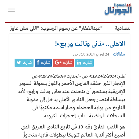
لقائمة
فتح
لرئيسية
واغلاق
القائمة
تصادية
"عبدالغفار" عن رسوم الرسوب: "اللي مش عاوز يتعلم مل
الأهلى.. «تانى وتالت ورابع»!
مقالات
-
24 فبراير 2014 3:35 ص
شارك
شارك
شارك
شارك
نشر: 24/2/2014 4:19 ص – تحديث 24/2/2014 4:19 ص
الإنجاز الذى حققه الفارس الأحمر بالفوز ببطولة السوبر
الإفريقية يستحق أن نتحدث عنه «تانى وتالت ورابع» لأنه
ببساطة انتصار جعل النادى الأهلى يدخل إلى مدونة
التاريخ من بوابة العظماء وصار اسمه مكتوبًا فى
السجلات الرياضية - باب المعجزات الكروية.
هو اللقب القارىّ رقم 19 فى تاريخ النادى العريق الذى
أصبح أكثر أندية العالم تتويجًا ببطولات قارية متجاوزًا