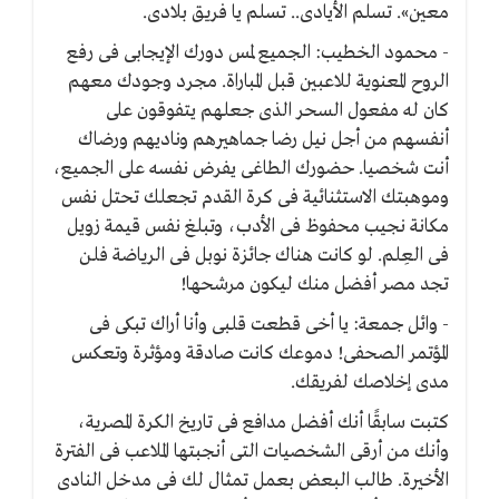
معين». تسلم الأيادى.. تسلم يا فريق بلادى.
- محمود الخطيب: الجميع لمس دورك الإيجابى فى رفع
الروح المعنوية للاعبين قبل المباراة. مجرد وجودك معهم
كان له مفعول السحر الذى جعلهم يتفوقون على
أنفسهم من أجل نيل رضا جماهيرهم وناديهم ورضاك
أنت شخصيا. حضورك الطاغى يفرض نفسه على الجميع،
وموهبتك الاستثنائية فى كرة القدم تجعلك تحتل نفس
مكانة نجيب محفوظ فى الأدب، وتبلغ نفس قيمة زويل
فى العِلم. لو كانت هناك جائزة نوبل فى الرياضة فلن
تجد مصر أفضل منك ليكون مرشحها!
- وائل جمعة: يا أخى قطعت قلبى وأنا أراك تبكى فى
المؤتمر الصحفى! دموعك كانت صادقة ومؤثرة وتعكس
مدى إخلاصك لفريقك.
كتبت سابقًا أنك أفضل مدافع فى تاريخ الكرة المصرية،
وأنك من أرقى الشخصيات التى أنجبتها الملاعب فى الفترة
الأخيرة. طالب البعض بعمل تمثال لك فى مدخل النادى