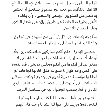
الرقم السابق المسجل باسم «إى سى ميلان الإيطالى» البالغ
18 لقبًا. بالتأكيد هو إنجاز غير مسبوق يستحق أن تحتفى
به مصر على المستويين الرسمى والشعبى، وأن يخلده
الأهلى بطريقته الخاصة عن طريق إبرازه على شعار النادى
وعلى قمصان اللاعبين.
سأتوجه بكلمات ورسائل إلى أبرز من أسهموا فى تحقيق
هذه الفرحة الرياضية فى ظل ظروف معاكسة:
- مجلس الإدارة: أعلم أنكم ستتركون مناصبكم، إن آجلًا
أو عاجلًا، بعد إجراء الانتخابات، ولكن الحقيقة التى لا
يمكن لعاقل إنكارها هى أنكم مجلس تاريخى، قام بدوره
على أكمل وجه طوال 8 سنوات حقق خلالها نجاحات لم
تحققها مؤسسة مصرية أخرى فى جميع المجالات! ستظل
البطولات التى أُحرزت فى عهدكم نقطة مضيئة فى تاريخ
النادى ورقمًا يصعب الوصول إليه فى المستقبل القريب.
- لاعبو فريق الأهلى: «افتحوا لنا كتاب تاريخنا واحكوا
للناس دولا مين... اللى ردوا لنا اعتبارنا وربك كان ليهم