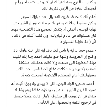
ولكننى سأقترح بعد اعتزالك أن لا يرتدى لاعب آخر رقم
قميصك لفترة من الزمن تكريمًا لك.
أعلم أنك كنت قد قررت الاعتزال بعد مباراة السوبر،
ولكن ضغوط زملائك ومدربيك جعلتك تؤجل القرار حتى
نهاية الموسم، أتمنى أن يتذكر الجميع هذه التضحية مهما
كان مستواك فى قادم المباريات، وإن كنت أشك فى ذلك،
لأن (آفة حارتنا النسيان).
- عمرو جمال: إيه يا راجل إنت ده.. إيه اللى انت عامله ده!
واضح إن العروسة وشها حلو عليك. احمد ربنا إنك لقيت
دبلة الخطوبة اللى ضاعت وإلا كانت عملتلك مشكلة
أصعب بكتير من مشكلات دفاع الصفاقسى! خد بالك..
مسؤوليتك أمام الجماهير الأهلاوية أصبحت كبيرة.
- أحمد فتحى: الواد الجن.. اللى لا يهدى ولا يونّ! أثبت أنه
عمود الفريق الذى يستند إليه زملاؤه دفاعًا وهجومًا. لا
جدال فى أن عودته إلى صفوف الأهلى كانت عاملًا حاسمًا
فى ترجيح الكفة والحصول على الكأس.