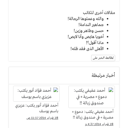
مقالات أخرى للكاتب
والله وعملوها الرجالة!
جماهير الندامة!
حسن وطاهر وزين!
أخويا هايص وأنا لايص!
ماذا أقول؟!
الأهلى الذى فقد ظله!
لمطالعة الخبر على
أخبار مرتبطة
أحمد فؤاد أنور يكتب: عزيزي
باسم يوسف
أحمد عفيفي يكتب: دموع «
مصرية » في صندوق زبالة !!
28 فبراير 2014 11:57 ص
28 فبراير 2014 4:37 م