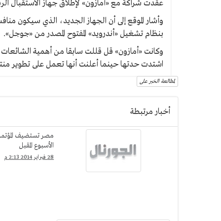
عقدت شراكة مع «أمازون» لإطلاق جهاز الاستقبال الر
وأشار الموقع إلى أن الجهاز الجديد، الذي سيكون منا
بنظام تشغيل «أندرويد» المفتوح المصدر من «جوجل».
وكانت «أمازون» قل قللت سابقا من أهمية الشائعات ا
اشتدت حدتها حينما أعلنت أنها تعمل على تطوير منت
لمطالعة الخبر على
أخبار مرتبطة
مصر تستضيف المؤتمر 
الأسبوع المقبل
28 فبراير 2014 2:13 م