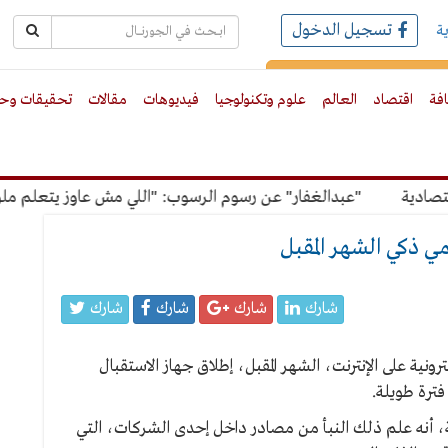
تسجيل الدخول
ة
رك بالبريد الالكترونى
افة
اقتصاد
العالم
علوم وتكنولوجيا
فيديوهات
مقالات
تحقيقات وحو
"عبدالغفار" عن رسوم الرسوب: "اللي مش عاوز يتعلم ملوش مجا
ي ذكي الشهر المقبل
شارك
شارك
شارك
شارك
ونية على الإنترنت، الشهر المقبل، إطلاق جهاز الاستقبال
ترة طويلة.
نية، أنه علم ذلك النبأ من مصادر داخل إحدى الشركات، التي