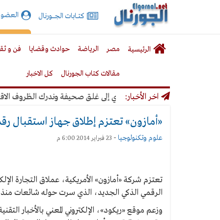
الجورنال
العضوي
كتـــابات الجـــــورنال
نت
لقائمة
إشت
مصر
الرياضة
حوادث وقضايا
فن و ثق
الرئيسية
لرئيسية
مقالات كتاب الجورنال
كل الاخبار
اخر الأخبار:
ري: لن نتخذ أي قرار يؤدي إلى غلق صحيفة وندرك الظروف الاقتصادية
«أمازون» تعتزم إطلاق جهاز استقبال رقم
علوم وتكنولوجيا
-
23 فبراير 2014 6:00 م
تعتزم شركة «أمازون» الأمريكية، عملاق التجارة الإلكتر
الرقمي الذكي الجديد، الذي سرت حوله شائعات منذ ف
وزعم موقع «ريكود»، الإلكتروني المعني بالأخبار التق