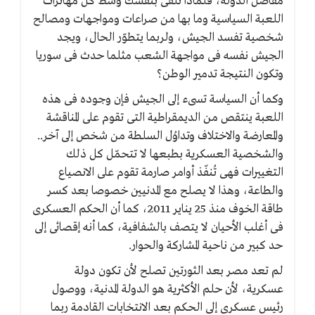
مفاصل الدولة، فلماذا تلقى بنفسك وسط كل مهاترات
اللعبة السياسية وما بها من صراعات ومواجهات ومصالح
شخصية تفسد الجيش، ولربما يتطوّر الحال، ويجد
الجيش نفسه فى مواجهة الشعب مثلما حدث فى سوريا
وتكون النتيجة تدمير الوطن؟
وكما أن السياسة تسىء إلى الجيش فإن وجوده فى هذه
اللعبة ينتقص من الديمقراطية التى تقوم على المناقشة
والمعارضة والاختلاف وتداوُل السلطة من شخص إلى آخر..
والشخصية العسكرية بطبعها لا تتحمّل كل ذلك
التغييرات فهى تُنفّذ أوامر صارمة تقوم على الانصياع
والطاعة، وهذا لا يصلح مع المدنيين خصوصا بعد كسر
طاقة الخوف منذ 25 يناير 2011، كما أن الحكم العسكرى
فى أغلب الأحيان لا يتصف بالشفافية، كما أنه إقصائى إلى
حد كبير من ناحية المشاركة والحوار.
لم تعد مصر بعد الثورتين تصلح لأن تكون دولة
عسكرية، لأن حلم الأكثرية هو الدولة المدنية، ووصول
رئيس عسكرى إلى الحكم بعد الانتخابات القادمة ربما