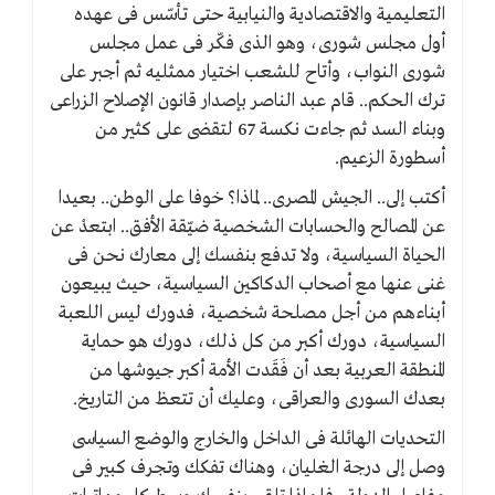
التعليمية والاقتصادية والنيابية حتى تأسّس فى عهده
أول مجلس شورى، وهو الذى فكّر فى عمل مجلس
شورى النواب، وأتاح للشعب اختيار ممثليه ثم أجبر على
ترك الحكم.. قام عبد الناصر بإصدار قانون الإصلاح الزراعى
وبناء السد ثم جاءت نكسة 67 لتقضى على كثير من
أسطورة الزعيم.
أكتب إلى.. الجيش المصرى.. لماذا؟ خوفا على الوطن.. بعيدا
عن المصالح والحسابات الشخصية ضيّقة الأفق.. ابتعدْ عن
الحياة السياسية، ولا تدفع بنفسك إلى معارك نحن فى
غنى عنها مع أصحاب الدكاكين السياسية، حيث يبيعون
أبناءهم من أجل مصلحة شخصية، فدورك ليس اللعبة
السياسية، دورك أكبر من كل ذلك، دورك هو حماية
المنطقة العربية بعد أن فَقَدت الأمة أكبر جيوشها من
بعدك السورى والعراقى، وعليك أن تتعظ من التاريخ.
التحديات الهائلة فى الداخل والخارج والوضع السياسى
وصل إلى درجة الغليان، وهناك تفكك وتجرف كبير فى