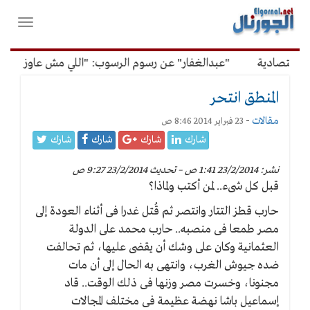
لقائمة
فتح
لرئيسية
واغلاق
القائمة
تصادية
"عبدالغفار" عن رسوم الرسوب: "اللي مش عاوز يتعلم م
المنطق انتحر
مقالات
-
23 فبراير 2014 8:46 ص
شارك
شارك
شارك
شارك
نشر: 23/2/2014 1:41 ص – تحديث 23/2/2014 9:27 ص
قبل كل شىء.. لمن أكتب ولماذا؟
حارب قطز التتار وانتصر ثم قُتل غدرا فى أثناء العودة إلى
مصر طمعا فى منصبه.. حارب محمد على الدولة
العثمانية وكان على وشك أن يقضى عليها، ثم تحالفت
ضده جيوش الغرب، وانتهى به الحال إلى أن مات
مجنونا، وخسرت مصر وزنها فى ذلك الوقت.. قاد
إسماعيل باشا نهضة عظيمة فى مختلف المجالات