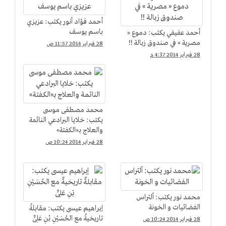
أحمد فؤاد أنور يكتب: عزيزي
باسم يوسف
أحمد عفيفي يكتب: دموع «
مصرية » في صندوق زبالة !!
28 فبراير 2014 11:57 ص
28 فبراير 2014 4:37 م
محمد مصطفى موسى
يكتب: خلايا البرادعي النائمة
والعلاج بـ«الكفتة»
28 فبراير 2014 10:24 ص
محمد نور يكتب: ألتراس
الفضائيات و الخونة
إبراهيم عيسى يكتب: مقابلةٌ
تاريخيةٌ مع الحُسَيْنِ بْنِ عَلِىٍّ
28 فبراير 2014 10:24 ص