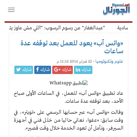
لقائمة
فتح
لرئيسية
واغلاق
القائمة
تصادية
"عبدالغفار" عن رسوم الرسوب: "اللي مش عاوز يتعلم م
«واتس آب» يعود للعمل بعد توقفه عدة
ساعات
علوم وتكنولوجيا
-
22 فبراير 2014 11:56 م
شارك
شارك
شارك
شارك
عاد تطبيق «واتس آب» للعمل، في الساعات الأولى صباح
الأحد، بعد توقفه عدة ساعات.
وقالت «واتس أب» عبر حسابها الرسمي على «تويتر»، في
وقت سابق: «عفوا، نعاني حاليا من خلل فني في أجهزة
السيرفر، ونأمل أن تعود الخدمة خلال وقت قصير».