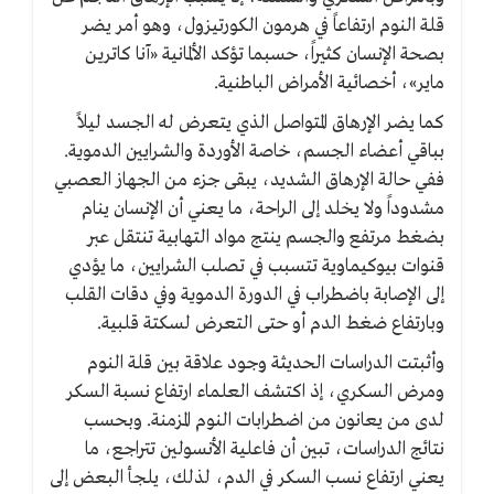
قلة النوم ارتفاعاً في هرمون الكورتيزول، وهو أمر يضر
بصحة الإنسان كثيراً، حسبما تؤكد الألمانية «آنا كاترين
ماير»، أخصائية الأمراض الباطنية.
كما يضر الإرهاق المتواصل الذي يتعرض له الجسد ليلاً
بباقي أعضاء الجسم، خاصة الأوردة والشرايين الدموية.
ففي حالة الإرهاق الشديد، يبقى جزء من الجهاز العصبي
مشدوداً ولا يخلد إلى الراحة، ما يعني أن الإنسان ينام
بضغط مرتفع والجسم ينتج مواد التهابية تنتقل عبر
قنوات بيوكيماوية تتسبب في تصلب الشرايين، ما يؤدي
إلى الإصابة باضطراب في الدورة الدموية وفي دقات القلب
وبارتفاع ضغط الدم أو حتى التعرض لسكتة قلبية.
وأثبتت الدراسات الحديثة وجود علاقة بين قلة النوم
ومرض السكري، إذ اكتشف العلماء ارتفاع نسبة السكر
لدى من يعانون من اضطرابات النوم المزمنة. وبحسب
نتائج الدراسات، تبين أن فاعلية الأنسولين تتراجع، ما
يعني ارتفاع نسب السكر في الدم، لذلك، يلجأ البعض إلى