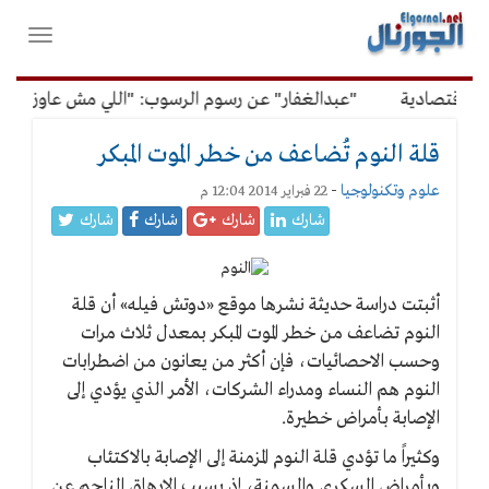
لقائمة
فتح
لرئيسية
واغلاق
القائمة
اقتصادية
"عبدالغفار" عن رسوم الرسوب: "اللي مش عاوز يتعلم 
قلة النوم تُضاعف من خطر الموت المبكر
علوم وتكنولوجيا
-
22 فبراير 2014 12:04 م
شارك
شارك
شارك
شارك
أثبتت دراسة حديثة نشرها موقع «دوتش فيله» أن قلة
النوم تضاعف من خطر الموت المبكر بمعدل ثلاث مرات
وحسب الاحصائيات، فإن أكثر من يعانون من اضطرابات
النوم هم النساء ومدراء الشركات، الأمر الذي يؤدي إلى
الإصابة بأمراض خطيرة.
وكثيراً ما تؤدي قلة النوم المزمنة إلى الإصابة بالاكتئاب
وبأمراض السكري والسمنة، إذ يسبب الإرهاق الناجم عن