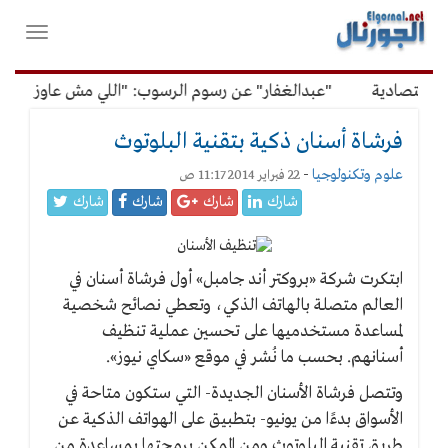
لقائمة
فتح
لرئيسية
واغلاق
القائمة
اقتصادية
"عبدالغفار" عن رسوم الرسوب: "اللي مش عاوز يتعلم 
فرشاة أسنان ذكية بتقنية البلوتوث
علوم وتكنولوجيا
-
22 فبراير 2014 11:17 ص
شارك
شارك
شارك
شارك
ابتكرت شركة «بروكتر أند جامبل» أول فرشاة أسنان في
العالم متصلة بالهاتف الذكي، وتعطي نصائح شخصية
لمساعدة مستخدميها على تحسين عملية تنظيف
أسنانهم. بحسب ما نُشر في موقع «سكاي نيوز».
وتتصل فرشاة الأسنان الجديدة- التي ستكون متاحة في
الأسواق بدءًا من يونيو- بتطبيق على الهواتف الذكية عن
طريق تقنية البلوتوث ومن الممكن برمجتها بمساعدة من