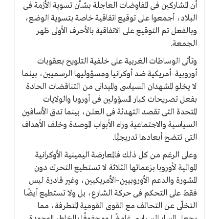
أن المشاركين فى المفاوضات العاجلة بشأن تسوية الأزمة فى
البلاد، أجمعوا على توقيع اتفاقية خاصة بتسوية الوضع،
وبالفعل تم التوقيع على الاتفاقية بالأحرف الأولى ظهر
الجمعة.
وتأتى الوساطات الغربية على خلفية التلويح بعقوبات
أوروبية–أمريكية ضد أوكرانيا ومسؤوليها الرسميين، بينما
لا يخلو المشهدان السياسى والميدانى من التناقضات الحادة
بفعل تصريحات كبار المسؤولين فى أوروبا والولايات
المتحدة التى تقصد التهدئة فى العلن، بينما تدق الأسافين
السياسية والاجتماعية وراء الأبواب الموصدة وخلف الأهداف
التى تتضح أبعادها تدريجيًّا.
وعلى الرغم من كل ذلك فالمعارضة اليمينية الأوكرانية
الموالية لأوروبا بزعمائها الثلاثة لا تستطيع التحرك دون
المشورة والدعم الأوروبيين–الأمريكيين، وغير قادرة ليس
فقط على التحكم فى حركة الشارع، بل ولا تستطيع أيضًا
التخلّى عن التحالف مع القوى القومية المتطرفة، مما
يجعل المسار السياسى غامضًا ومحفوفًا بالمخاطر الموجودة