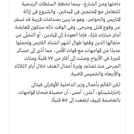
داخلها ومن الشارع، بينما تخطط السلطات الرسمية
للتعامل مع المحتجين فى الميدانين، والشروع فى إزالة
المتاريس والحواجز، وهو ما ينبئ بصدامات قريبة قد تسفر
عن وقوع قتلى وجرحى. وفى الوقت ذاته ستكون المعارضة
أمام خيارات مُرّة، فإما العودة إلى الميادين، أو التخلّى عن
حلفائها الذين وقفوا طوال أشهر الشتاء القارس وتحملوا
عديدًا من المواجهات مع قوات الأمن، مما أدّى إلى خسائر
كبيرة فى الأرواح وصلت إلى أكثر من ٧٧ قتيلًا ومئات
الجرحى منذ تصاعد وتيرة أعمال العنف خلال أيام الثلاثاء
والأربعاء والخميس الماضية.
لكن القائم بأعمال وزير الداخلية الأوكرانى فيتالى
زاخارتشينكو، أعلن، أمس، أن حصيلة ضحايا المواجهات
بالعاصمة كييف ارتفعت إلى 80 قتيلًا.