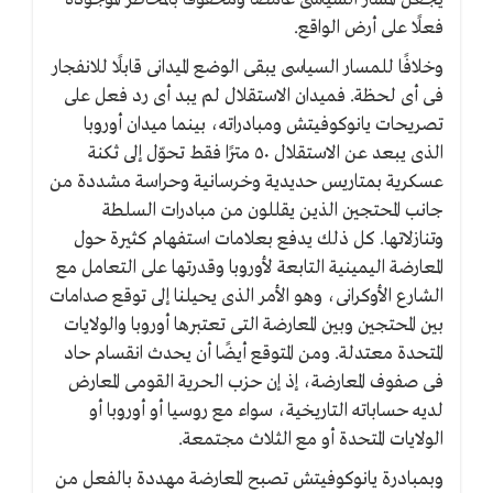
فعلًا على أرض الواقع.
وخلافًا للمسار السياسى يبقى الوضع الميدانى قابلًا للانفجار
فى أى لحظة. فميدان الاستقلال لم يبد أى رد فعل على
تصريحات يانوكوفيتش ومبادراته، بينما ميدان أوروبا
الذى يبعد عن الاستقلال ٥٠ مترًا فقط تحوّل إلى ثكنة
عسكرية بمتاريس حديدية وخرسانية وحراسة مشددة من
جانب المحتجين الذين يقللون من مبادرات السلطة
وتنازلاتها. كل ذلك يدفع بعلامات استفهام كثيرة حول
المعارضة اليمينية التابعة لأوروبا وقدرتها على التعامل مع
الشارع الأوكرانى، وهو الأمر الذى يحيلنا إلى توقع صدامات
بين المحتجين وبين المعارضة التى تعتبرها أوروبا والولايات
المتحدة معتدلة. ومن المتوقع أيضًا أن يحدث انقسام حاد
فى صفوف المعارضة، إذ إن حزب الحرية القومى المعارض
لديه حساباته التاريخية، سواء مع روسيا أو أوروبا أو
الولايات المتحدة أو مع الثلاث مجتمعة.
وبمبادرة يانوكوفيتش تصبح المعارضة مهددة بالفعل من