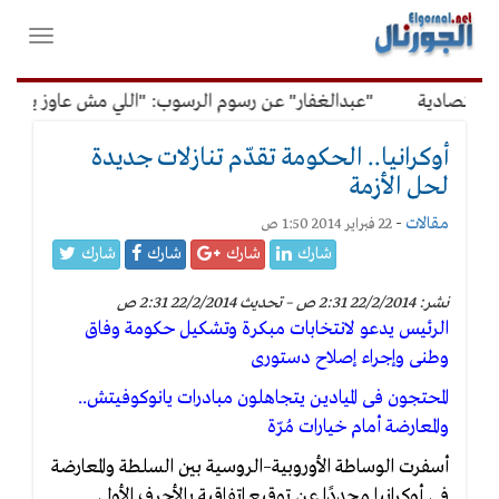
لقائمة
فتح
لرئيسية
واغلاق
القائمة
صادية
"عبدالغفار" عن رسوم الرسوب: "اللي مش عاوز يتعلم مل
أوكرانيا.. الحكومة تقدّم تنازلات جديدة
لحل الأزمة
مقالات
-
22 فبراير 2014 1:50 ص
شارك
شارك
شارك
شارك
نشر: 22/2/2014 2:31 ص – تحديث 22/2/2014 2:31 ص
الرئيس يدعو لانتخابات مبكرة وتشكيل حكومة وفاق
وطنى وإجراء إصلاح دستورى
المحتجون فى الميادين يتجاهلون مبادرات يانوكوفيتش..
والمعارضة أمام خيارات مُرّة
أسفرت الوساطة الأوروبية–الروسية بين السلطة والمعارضة
فى أوكرانيا مجددًا عن توقيع اتفاقية بالأحرف الأولى