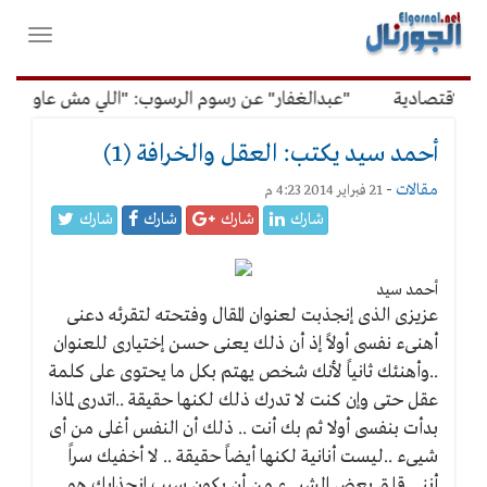
لقائمة
فتح
لرئيسية
واغلاق
القائمة
لاقتصادية
"عبدالغفار" عن رسوم الرسوب: "اللي مش عاوز يتعلم
أحمد سيد يكتب: العقل والخرافة (1)
مقالات
-
21 فبراير 2014 4:23 م
شارك
شارك
شارك
شارك
أحمد سيد
عزيزى الذى إنجذبت لعنوان المقال وفتحته لتقرئه دعنى
أهنىء نفسى أولاً إذ أن ذلك يعنى حسن إختيارى للعنوان
..وأهنئك ثانياً لأنك شخص يهتم بكل ما يحتوى على كلمة
عقل حتى وإن كنت لا تدرك ذلك لكنها حقيقة ..اتدرى لماذا
بدأت بنفسى أولا ثم بك أنت .. ذلك أن النفس أغلى من أى
شيىء ..ليست أنانية لكنها أيضاً حقيقة .. لا أخفيك سراً
أننى قلق بعض الشيىء من أن يكون سبب إنجذابك هو