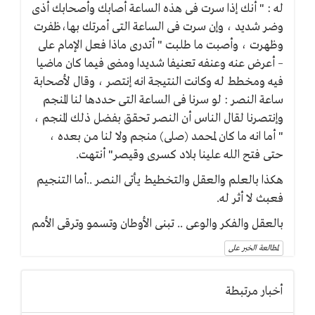
له : " أنك إذا سرت فى هذه الساعة أصابك وأصحابك أذى
وضر شديد ، وإن سرت فى الساعة التى أمرتك بها،ظفرت
وظهرت ، وأصبت ما طلبت " أتدرى ماذا فعل الإمام على
– أعرض عنه وعنفه تعنيفا شديدا ومضى فيما كان ماضيا
فيه ومخطط له وكانت النتيجة انه إنتصر ، وقال لأصحابة
ساعة النصر : لو سرنا فى الساعة التى حددها لنا المنجم
وإنتصرنا لقال الناس أن النصر تحقق بفضل ذلك المنجم ،
" أما انه ما كان لمحمد (صلى) منجم ولا لنا من بعده ،
حتى فتح الله علينا بلاد كسرى وقيصر" أنتهت.
هكذا بالعلم والعقل والتخطيط يأتى النصر ..أما التنجيم
فعبث لا أثر له.
بالعقل والفكر والوعى .. تبنى الأوطان وتسمو وترقى الأمم
لمطالعة الخبر على
أخبار مرتبطة