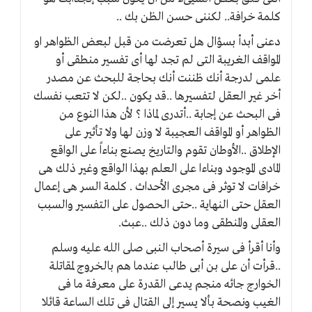
كلمة خرافة.. لكننى حسن الظن بك ..
دعنى أبدأ بسؤال هل تعرضت من قبل لبعض الظواهر او
المواقف الغريبة التى لم تجد لها أى تفسير منطقى أو
علمى لدرجة أنك ظننت أنك بحاجة للبحث عن مصدر
أخر غير العقل لتفسيرها ..قد يكون ..لكن لا تتعب نفسك
فى البحث عن إجابة ..أتدرى لماذا ؟ لأن هذا النوع من
الظواهر أو المواقف العجيبة لا وزن لها ولا تأثير على
الإطلاق ..الأوطان تقوم والتاريخ يصنع بناءاً على الواقع
المادى الموجود وبناءا على العلم بهذا الواقع وغير ذلك هى
خرافات لا توثر فى مجرى الأحداث . كلمة السر هى إعمال
العقل حتى النهاية ..حتى الحصول على التفسير والسبب
العقلى والمنطقى وما دون ذلك ..عبث.
وأنا أقرأ فى سيرة أصحاب النبى صلى الله عليه وسلم
..قرأت أن على بن أبى طالب عندما هم بالخروج لمقاتلة
الخوارج جائه منجم يدعى القدرة على معرفة ما فى
الغيب ونصحة بألا يسير إلى القتال فى تلك الساعة قائلا