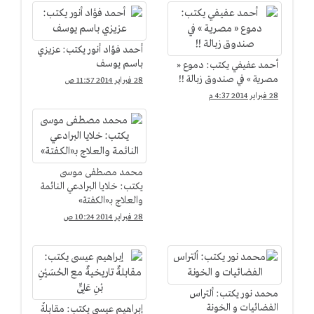
أحمد فؤاد أنور يكتب: عزيزي
باسم يوسف
أحمد عفيفي يكتب: دموع «
مصرية » في صندوق زبالة !!
28 فبراير 2014 11:57 ص
28 فبراير 2014 4:37 م
محمد مصطفى موسى
يكتب: خلايا البرادعي النائمة
والعلاج بـ«الكفتة»
28 فبراير 2014 10:24 ص
محمد نور يكتب: ألتراس
الفضائيات و الخونة
إبراهيم عيسى يكتب: مقابلةٌ