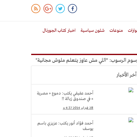
ارات
منوعات
شئون سياسية
اخبار كتاب الجورنال
الرسوب: "اللي مش عاوز يتعلم ملوش مجانية"
أمين الإدارة المح
أخر الأخبار
أحمد عفيفي يكتب: دموع « مصرية
» في صندوق زبالة !!
28 فبراير 2014 4:37 م
أحمد فؤاد أنور يكتب: عزيزي باسم
يوسف