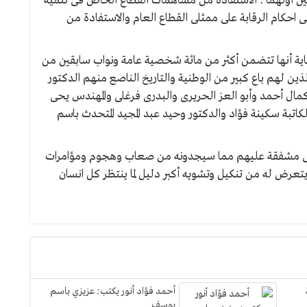
 ما يحقق هدفين أولهما : الاستفادة من مساهمات القطاع الخاص فى تنمية
 احكام الرقابة على ممثلى القطاع العام والاستفادة من
ية أنها تتضمن أكثر من مائة شخصية عامة ونواب سابقين من
ذين لهم باع كبير من الوطنية والتاريخ الناصع منهم الدكتور
ال أحمد وأبو العز الحريرى والبدرى فرغلى والمهندس يحى
تبة سكينة فؤاد والدكتور وحيد عبد المجيد المتحدث باسم
أننى مشفقة عليهم مما سيجدونه من صعاب وهجوم ومؤامرات
يتعرض له من تنكيل وتشويه أكبر دليل لما ينتظر كل انسان
أحمد فؤاد أنور يكتب: عزيزي باسم
يوسف