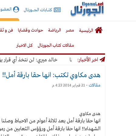
الجورنال
العضوي
كتـــابات الجـــــورنال
نت
لقائمة
إشت
مصر
الرياضة
حوادث وقضايا
فن و ثق
الرئيسية
لرئيسية
مقالات كتاب الجورنال
كل الاخبار
كورونا
اخر الأخبار:
خالد ميري: لن نتخذ أي قرار يؤدي 
هدى مكاوي تكتب: انها حقا بارقة أمل!!
مقالات
-
21 فبراير 2014 4:23 م
هدى مكاوي
انها حقا بارقة أمل بعد ثلاثة أعوام من الاحباط وصلن
الشهداء!! انها حقا بارقة أمل ورؤؤس الثعابين من رمو