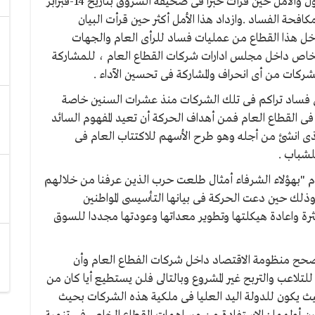
بجاحة دون خجل .... ذلك ما انتابنى من شعور بالتفاؤل والأمل حين قرأت خبرا فى صحيفة الشروق بتاريخ 14-فبرابر
فحة الفساد .وازداد هذا الأمل أكثر حين قرأت البيان
ل هذا القطاع من عمليات فساد للرأى العام والجهات
لخاص داخل مجلس ادارات شركات القطاع العام ، للمشاركة
شركات من أى انحراف والمشاركة فى تحسين الآداء .
 فساد تراكم فى تلك الشركات منذ عشرات السنين خاصة
 القطاع العام فمن أهداف الحركة أن تعيد المفهوم السائد
لذى انشئ من أجله وهو طرح الأسهم للاكتتاب العام فى
شباب .
ام "بهؤلاء الشرفاء أمثال طلعت حرب الذين عرفنا من خلالهم
ذلك حين دعت الحركة فى بيانها التأسيسى المواطنين
ثرة واعادة هيكلتها وتطوير معداتها وعودتها مجددا للسوق
صحح منظومة الاقتصاد داخل شركات الفطاع العام وأن
لاعب والتربح غير المشروع وبالتالى فلن يستطيع أيا كان من
 يكون للدولة اليد العليا فى ملكية هذه الشركات بحيث