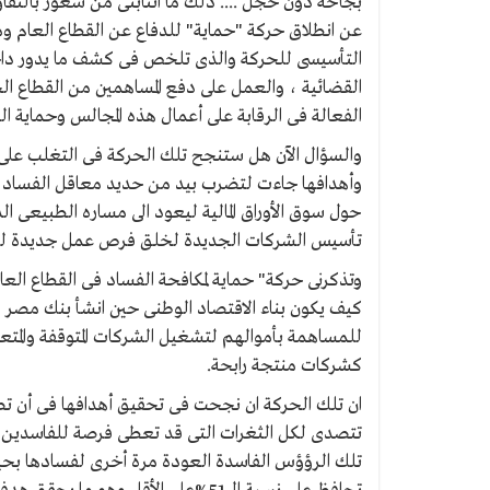
عن انطلاق حركة "حماية" للدفاع عن القطاع العام ومكا
التأسيسى للحركة والذى تلخص فى كشف ما يدور داخ
القضائية ، والعمل على دفع المساهمين من القطاع ا
الفعالة فى الرقابة على أعمال هذه المجالس وحماية ال
والسؤال الآن هل ستنجح تلك الحركة فى التغلب على
وأهدافها جاءت لتضرب بيد من حديد معاقل الفساد فى
حول سوق الأوراق المالية ليعود الى مساره الطبيعى ا
تأسيس الشركات الجديدة لخلق فرص عمل جديدة لل
وتذكرنى حركة" حماية لمكافحة الفساد فى القطاع الع
كيف يكون بناء الاقتصاد الوطنى حين انشأ بنك مصر و
للمساهمة بأموالهم لتشغيل الشركات المتوقفة والمتع
كشركات منتجة رابحة.
ان تلك الحركة ان نجحت فى تحقيق أهدافها فى أن ت
تتصدى لكل الثغرات التى قد تعطى فرصة للفاسدين للت
تلك الرؤؤس الفاسدة العودة مرة أخرى لفسادها بحيث