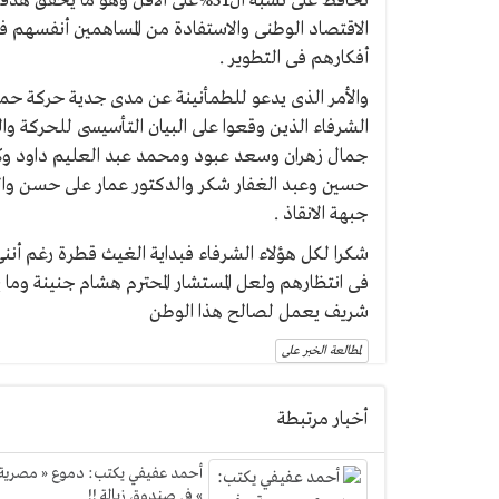
تحافظ على نسبة ال51%على الأقل وهو
الاقتصاد الوطنى والاستفادة من المساهمين أنفسهم فى
أفكارهم فى التطوير .
والأمر الذى يدعو للطمأنينة عن مدى جدية حركة حما
الشرفاء الذين وقعوا على البيان التأسيسى للحركة وال
جمال زهران وسعد عبود ومحمد عبد العليم داود وكم
حسين وعبد الغفار شكر والدكتور عمار على حسن والكا
جبهة الانقاذ .
شكرا لكل هؤلاء الشرفاء فبداية الغيث قطرة رغم 
فى انتظارهم ولعل المستشار المحترم هشام جنينة وما 
شريف يعمل لصالح هذا الوطن
لمطالعة الخبر على
أخبار مرتبطة
أحمد عفيفي يكتب: دموع « مصرية
» في صندوق زبالة !!