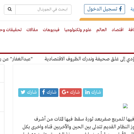
تسجيل الدخول
ة
رك بالبريد الالكترونى
افة
اقتصاد
العالم
علوم وتكنولوجيا
فيديوهات
مقالات
تحقيقات وحو
إلى غلق صحيفة وندرك الظروف الاقتصادية
"عبدالغفار" عن رسوم 
شارك
شارك
شارك
شارك
ا فيها للمربع صفربعد ثورة سقط فيها المئات من أشرف
ز النظام القديم تتدلى بين الحين والآخربين قناه واخرى بكل