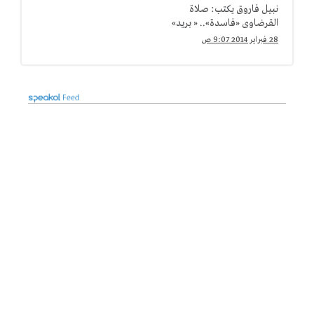
نبيل فاروق يكتب: صلاة
القرضاوى «فاسدة».. « بريد»
28 فبراير 2014 9:07 ص