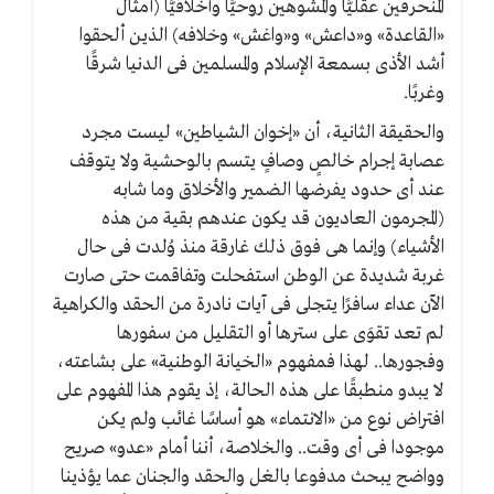
المنحرفين عقليًّا والمشوهين روحيًّا وأخلاقيًّا (أمثال
«القاعدة» و«داعش» و«واغش» وخلافه) الذين ألحقوا
أشد الأذى بسمعة الإسلام والمسلمين فى الدنيا شرقًا
وغربًا.
والحقيقة الثانية، أن «إخوان الشياطين» ليست مجرد
عصابة إجرام خالصٍ وصافٍ يتسم بالوحشية ولا يتوقف
عند أى حدود يفرضها الضمير والأخلاق وما شابه
(المجرمون العاديون قد يكون عندهم بقية من هذه
الأشياء) وإنما هى فوق ذلك غارقة منذ وُلدت فى حال
غربة شديدة عن الوطن استفحلت وتفاقمت حتى صارت
الآن عداء سافرًا يتجلى فى آيات نادرة من الحقد والكراهية
لم تعد تقوَى على سترها أو التقليل من سفورها
وفجورها.. لهذا فمفهوم «الخيانة الوطنية» على بشاعته،
لا يبدو منطبقًا على هذه الحالة، إذ يقوم هذا المفهوم على
افتراض نوع من «الانتماء» هو أساسًا غائب ولم يكن
موجودا فى أى وقت.. والخلاصة، أننا أمام «عدو» صريح
وواضح يبحث مدفوعا بالغل والحقد والجنان عما يؤذينا