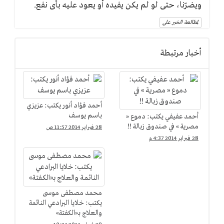
ويضرّنا، حتى لو لم يكن يفيده أو يعود عليه بأى نفع.
لمطالعة الخبر على
أخبار مرتبطة
أحمد فؤاد أنور يكتب: عزيزي
باسم يوسف
أحمد عفيفي يكتب: دموع «
مصرية » في صندوق زبالة !!
28 فبراير 2014 11:57 ص
28 فبراير 2014 4:37 م
محمد مصطفى موسى
يكتب: خلايا البرادعي النائمة
والعلاج بـ«الكفتة»