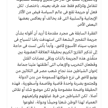
تتفاعل وتتراكم فقط عند طرف بعينه.. باختصار، لكل
فعل أو جريمة تقع فى عالم السياسة فيض من الآثار
الإيجابية والسلبية التى قد يخالف أو يعاكس بعضها
البعض الآخر.
الفقرة السابقة هى مجرد مقدمة لما أريد أن أقوله بشأن
جريمة التفجير البشعة التى استهدفت باصًا للسياح فى
جنوب سيناء الأسبوع الماضى، وأبدأ بأننى لست فى حاجة
إلى تذكير القارئ الكريم بحقيقة العلاقة العضوية بين
منفِّذى هذه الجريمة بالذات وباقى عصابات القتل
وقطعان التخريب والإرهاب التى أطلقتها علينا جماعة
إخوان الشياطين منذ نجاح شعب مصر فى الثلاثين من
يونيو الماضى فى نزع شوكتها المسمومة من بدن الدولة
والمجتمع بضربة واحدة قاضية وقاصمة وأسطورية، فهذه
الحقيقة واضحة مفضوحة ولم تكن موضع شك أو نقاش
أصلا، لكن الشياطين من فرط غباوتهم وكراهيتهم
العمياء لهذا الوطن شعبًا وجيشًا ودولة، تطوعوا