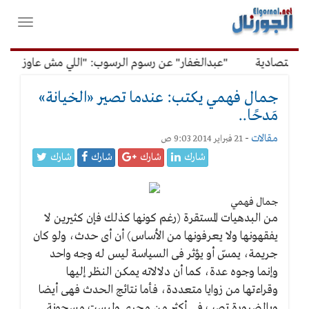
لقائمة
فتح
لرئيسية
واغلاق
القائمة
قتصادية
"عبدالغفار" عن رسوم الرسوب: "اللي مش عاوز يتعلم م
جمال فهمي يكتب: عندما تصير «الخيانة»
مَدحًا..
مقالات
-
21 فبراير 2014 9:03 ص
شارك
شارك
شارك
شارك
جمال فهمي
من البدهيات المستقرة (رغم كونها كذلك فإن كثيرين لا
يفقهونها ولا يعرفونها من الأساس) أن أى حدث، ولو كان
جريمة، يمسّ أو يؤثر فى السياسة ليس له وجه واحد
وإنما وجوه عدة، كما أن دلالاته يمكن النظر إليها
وقراءتها من زوايا متعددة، فأما نتائج الحدث فهى أيضا
وبالضرورة تصب فى أكثر من مجرى وليست مسجونة