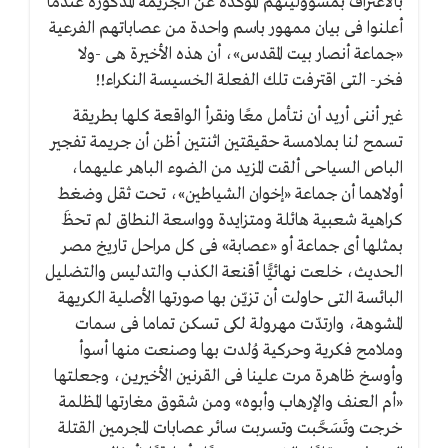
بالاعتراف بمسؤوليتهم المؤكدة عن الجريمة المذكورة عندما
أعلنوا فى بيان ممهور باسم واحدة من عصاباتهم الفرعية
«جماعة أنصار بيت المقدس»، أن هذه الأخيرة هى -ولا
فخر- التى اقترفت تلك الفعلة الخسيسة النكراء!!
غير أننى أريد أن نتأمل معًا ونقرأ الواقعة كلها بطريقة
تسمح لنا بملامسة حقيقتين اثنتين أظن أن جريمة تفجير
الباص السياحى ألقت المزيد من الضوء الباهر عليهما،
أولاهما أن جماعة «إخوان الشياطين»، تحت ثقل وضغط
كراهية شعبية هائلة ومتزايدة وواسعة النطاق لم تحظَ
بمثلها أى جماعة أو «عصابة» فى كل مراحل تاريخ مصر
الحديث، خلعت نهائيًّا أقنعة الكذب والتدليس والتضليل
البائسة التى حاولت أن تزيّن بها صورتها الأصلية الكريهة
المشوهة، وارتدّت مهرولة لكى تسكن تماما فى سمات
وملامح فكرية وحركية وُلدت بها وصنعت منها أسوأ
وأوسخ ظاهرة مرت علينا فى القرنين الأخيرين، وجعلتها
«أم العنف والإرهاب وأبوه» ومن شقوق مغارتها المظلمة
خرجت وتَسَحَّبت وتسربت سائر عصابات المجرمين القتلة