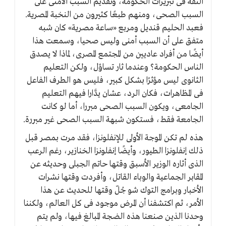
الثقة فى تبريرات الحكومة، وتقديم السبب الأمنى على
السبب الصحى، ومنهم طبعًا كثيرون من النخبة المصرية.
فعبد الحليم قنديل ومربع «ساعة مصرية» كان شبه
متفق على أن السبب أمنى وليس صحيا، وسمعت هذا
أيضًا من أفراد عاديين من المجتمع المصرى، لماذا لا يصدق
الناس الحكومة؟ وعندما ثار تساؤل، ولكن التعليم
الثانوى ليس مؤثرًا بشكل كبير، فليس هو الطرف الفاعل
فى المظاهرات، فكان الرد، عشان يدَّارا فيهم التعليم
الجامعى، ويكون السبب الصحى مبررا، أما لو كانت
الجامعة فقط، فستكون شبهة السبب الصحى غير مبررة.
هذه لم تكن الموجة الأولى للإنفلونزا، فقد مرت بمصر قبل
ذلك إنفلونزا الطيور، وأيضًا إنفلونزا الخنازير، رغم الرعب
الذى أثاره الوزير الأسبق وقتها حاتم الجبلى وحديثه عن
المقابر الجماعية والوباء القاتل، وأفردت وقتها نشرات
الأخبار وبرامج التوك شو جُلّ وقتها للحديث عن هذا
الأمر، ثم اكتشفنا أن المرض موجود فى كل العالم، ولكننا
وحدنا الذين صنعنا هذه الضجة المبالغ فيها، ولم يتم