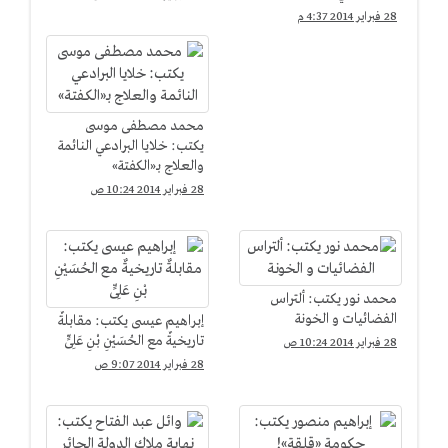
28 فبراير 2014 4:37 م
محمد مصطفى موسى
يكتب: خلايا البرادعي النائمة
والعلاج بـ«الكفتة»
28 فبراير 2014 10:24 ص
محمد نور يكتب: ألتراس
الفضائيات و الخونة
إبراهيم عيسى يكتب: مقابلةٌ
تاريخيةٌ مع الحُسَيْنِ بْنِ عَلِىٍّ
28 فبراير 2014 10:24 ص
28 فبراير 2014 9:07 ص