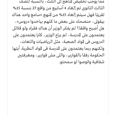
مما يوجب تخفيض المناهج إلى الثلث، بالنسبة للصف
الثالث الثانوى تم إلغاء 4 أسابيع من واقع 27 بنسبة 15%
تقريبًا فهل سيتم إلغاء 15% من المنهج «سامع واحد هناك
بيقولى، حنضحك على بعض ما كلهم بياخدوا دروس»،
هل أصبح واقعًا؟ لم يفكر الوزير أن هناك فقراء ولو قلائل
يعتمدون على المدرسة، لم يراع الوزير، كثرا يعتمدون على
الدروس فى المواد الصعبة، مثل الرياضيات واللغات،
ولكنهم ربما يعتمدون على المدرسة فى المواد النظرية. أيتها
الحكومة رفقا بالقوارير، واللى مش قوارير، ومغرفتين
شفافية واتوصوا لو سمحتو.