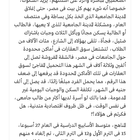
الصحفيين المباشرة والرد على أسئلتهم، يزيد الشكوك،
خصوصا أنه شىء يهم كل بيت فى مصر، حتى إغلاق
المدينة الجامعية الذى اتخذ بكل بساطة وفى منتصف
العام، ومشكلة المدينة الجامعية للذى لا يعيها، فالطالب
أو الطالبة يسكن مجانًا ويأكل الثلاث وجبات باشتراك
ضئيل، فجأة، تلقى بهؤلاء إلى الشارع، مئات الآلاف من
الطلاب، لتشتعل سوق العقارات فى أماكن محدودة
حول الجامعات فى مصر، فالشقة المفروشة تصل إلى
ألفين وثلاثة آلاف فى الشهر هذا التحميل المفاجئ لسوق
العقارات فى تلك الأماكن المحدودة قد يرفعها إلى ضعف
هذا الرقم، مما يحمل الفرد مبلغًا زائدًا، قد يصل إلى ألف
جنيه فى الشهر، تكلفة السكن والوجبات اليومية غير
المدعومة، فما بالك لو أسرة لديها أكثر من طالب جامعى،
فى نفس الوقت، فى ظل ظروف اقتصادية متدنية، هل
فكرتم فى هؤلاء؟!
المناهج، متوسط الأسابيع الدراسية فى العام 27 أسبوعا،
15 فى الترم الأول و12 فى الترم الثانى، تم إلغاء 4 منهم