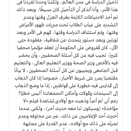
تأجيل الدراسة فى مدن العالم، ولكننا وحدنا تفردنا فى
هذا الأمر، وأنا أتذكر أن التأجيل كان بسيطًا، وبعد ذلك
تم أخذ الاحتياطات اللازمة بغرف العزل وقتها وعدم
التشديد على غياب الطلاب تحت مبررات ظهور الأعراض
وقتها، وتم استئناف الدراسة وقتها، المهم فى الأمر وبعد
ثورتين وبعد دستور يتحدث عن شفافية، مفقودة حتى
الآن، كان المفروض على الحكومة أن تعقد مؤتمرا صحفيا
كبيرا، تجيب فيه عن كل أسئلة الصحفيين، وأن يحضر
فيه بالأخص وزير الصحة ووزير التعليم العالى، والتعليم
قبل الجامعى ويجيبون عن كل أسئلة الصحفيين، لا بيانًا
مقتضبًا يمرر على شريط الأخبار، خصوصا إذا كان الذهاب
إلى المدارس فيه خطورة على المواطنين، إذا ما وضع الذهاب
إلى السينمات والمولات وأماكن التجمعات! أليس خطرًا؟
رغم أنى لم أعبأ وذهبت مع أولادى لمشاهدة فيلم «لا
مؤاخذة» (وسيكون لنا معه حديث آخر)، ولكنى عندما
أخبرت أحد الإعلاميين عن ذلك، عبر عن مخاوفه وعدم
تجرئه على ذلك مع أولاده، عدم القدرة على مجابهة