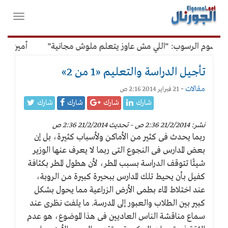
لقائمة
فتح
لرئيسية
واغلاق
القائمة
وم الرسوب: "اللي مش عاوز يتعلم ملوش مجانية"
أمين الإدارة 
تأجيل الدراسة والتعليم «1 من 2»
مقالات
-
21 فبراير 2014 2:16 ص
شارك
شارك
شارك
شارك
نشر: 21/2/2014 2:36 ص – تحديث 21/2/2014 2:36 ص
ربما يحدث فى كثير من الأماكن ولأسباب كثيرة، بل إن
بعض المدارس فى النجوع التى ربما لا يعرف عنها الوزير
شيئًا تتوقف الدراسة بسبب المطر، لأن هطول المطر بكثافة
كفيل بأن يحيط تلك المدارس ببحيرة كبيرة من الروبة،
عند اختلاط الماء بطمى الأرض الزراعية مما يحول بشكل
كبير بين الطلاب والعبور إلى المدرسة. ما يلفت نظرى عند
سماع مناقشة الناس العاديين فى هذا الموضوع، هو عدم