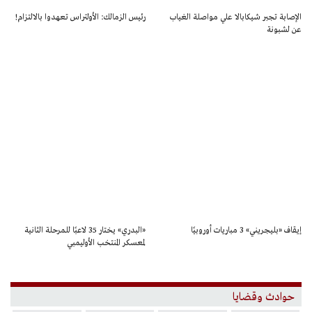
الإصابة تجبر شيكابالا علي مواصلة الغياب
رئيس الزمالك: الأولتراس تعهدوا بالالتزام!
عن لشبونة
إيقاف «بليجريني» 3 مباريات أوروبيًا
«البدري» يختار 35 لاعبًا للمرحلة الثانية
لمعسكر المنتخب الأوليمبي
حوادث وقضايا