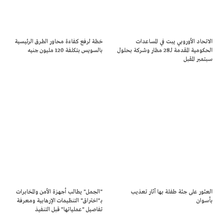
الاتحاد الأوروبي يبت في المساعدات
خطة لرفع كفاءة محاور الطرق الرئيسية
الحكومية المقدمة لــ28 مطار وشركة بحلول
بالسويس بتكلفة 120 مليون جنيه
سبتمبر المقبل
العثور على جثة طفلة بها آثار تعذيب
"الجمل" يطالب أجهزة الأمن والمخابرات
بأسوان
بـ"اختراق" التنظيمات الإرهابية ومعرفة
تفاصيل "عملياتها" قبل التنفيذ