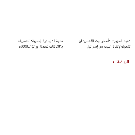
"عبد العزيز": "أنصار بيت المقدس" لن
ندوة لـ "المبادرة المصرية" للتعريف
تتحرك لإنقاذ البيت من إسرائيل
بـ"الكائنات المعدلة وراثيًا"..الثلاثاء
الرياضة