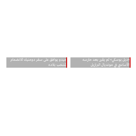
«ديل بوسكي» لم يقرر بعد حارسه
ميدو يوافق على سفر دومنيك للانضمام
الأساسي في مونديال البرازيل
لمنتخب بلاده