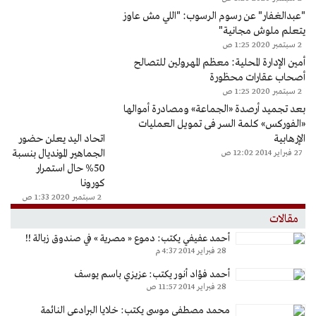
"عبدالغفار" عن رسوم الرسوب: "اللي مش عاوز
يتعلم ملوش مجانية"
2 سبتمبر 2020 1:25 ص
أمين الإدارة المحلية: معظم المهرولين للتصالح
أصحاب عقارات محظورة
2 سبتمبر 2020 1:25 ص
بعد تجميد أرصدة «الجماعة» ومصادرة أموالها
«الفوركس» كلمة السر فى تمويل العمليات
الإرهابية
اتحاد اليد يعلن حضور
الجماهير المونديال بنسبة
27 فبراير 2014 12:02 ص
50% حال استمرار
كورونا
2 سبتمبر 2020 1:33 ص
مقالات
أحمد عفيفي يكتب: دموع « مصرية » في صندوق زبالة !!
28 فبراير 2014 4:37 م
أحمد فؤاد أنور يكتب: عزيزي باسم يوسف
28 فبراير 2014 11:57 ص
محمد مصطفى موسى يكتب: خلايا البرادعي النائمة