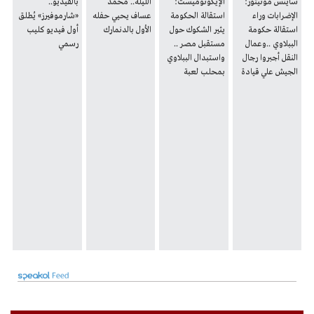
ساينس مونيتور:
الإيكونوميست:
الليلة.. محمد
بالفيديو..
الإضرابات وراء
استقالة الحكومة
عساف يحيي حفله
«شارموفيرز» يُطلق
استقالة حكومة
يثير الشكوك حول
الأول بالدنمارك
أول فيديو كليب
الببلاوي ..وعمال
مستقبل مصر ..
رسمي
النقل أجبروا رجال
واستبدال الببلاوي
الجيش علي قيادة
بمحلب لعبة
الأتوبيسات
"كراسي موسيقية"