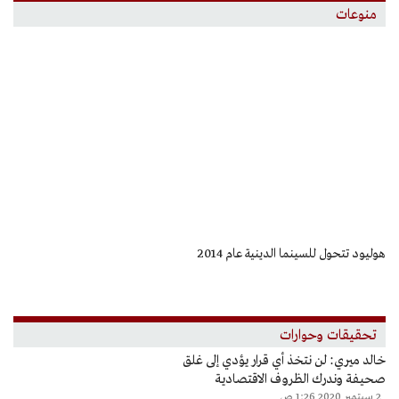
منوعات
prev
next
هوليود تتحول للسينما الدينية عام 2014
13.7 مليار س
تحقيقات وحوارات
خالد ميري: لن نتخذ أي قرار يؤدي إلى غلق
صحيفة وندرك الظروف الاقتصادية
2 سبتمبر 2020 1:26 ص