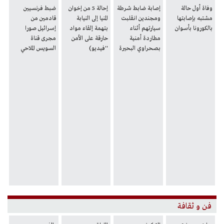
وفاة أول حالة
إصابة ضابط شرطة
إحالة 5 من إخوان
ضبط فرنسيين
مشتبه بإصابتها
ومجندين انقلبت
المنيا إلى النيابة
قادمين من
بالكورونا بأسوان
سيارتهم أثناء
بتهمة إلقاء مواد
إسرائيل صورا
مطاردة أمنية
حارقة على الأمن
مجرى قناة
بصحراوي البحيرة
''فيديو)
السويس الملاحي
فن و ثقافة