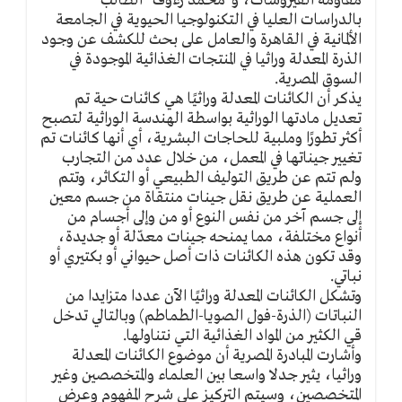
مقاومة الفيروسات، و"محمد رءوف" الطالب
بالدراسات العليا في التكنولوجيا الحيوية في الجامعة
الألمانية في القاهرة والعامل على بحث للكشف عن وجود
الذرة المعدلة وراثيا في المنتجات الغذائية الموجودة في
السوق المصرية.
يذكر أن الكائنات المعدلة وراثيًا هي كائنات حية تم
تعديل مادتها الوراثية بواسطة الهندسة الوراثية لتصبح
أكثر تطورًا وملبية للحاجات البشرية، أي أنها كائنات تم
تغيير جيناتها في المعمل، من خلال عدد من التجارب
ولم تتم عن طريق التوليف الطبيعي أو التكاثر، وتتم
العملية عن طريق نقل جينات منتقاة من جسم معين
إلى جسم آخر من نفس النوع أو من وإلى أجسام من
أنواع مختلفة، مما يمنحه جينات معدّلة أو جديدة،
وقد تكون هذه الكائنات ذات أصل حيواني أو بكتيري أو
نباتي.
وتشكل الكائنات المعدلة وراثيًا الآن عددا متزايدا من
النباتات (الذرة-فول الصويا-الطماطم) وبالتالي تدخل
قي الكثير من المواد الغذائية التي نتناولها.
وأشارت المبادرة المصرية أن موضوع الكائنات المعدلة
وراثيا، يثير جدلا واسعا بين العلماء والمتخصصين وغير
المتخصصين، وسيتم التركيز على شرح المفهوم وعرض