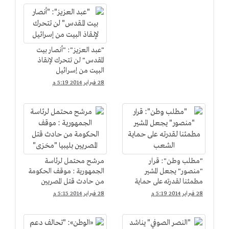
"عبد العزيز": "أنصار بيت
المقدس" لن تتحرك لإنقاذ
البيت من إسرائيل
28 فبراير 2014 5:19 م
"مطلب وطن": قرار
مرشح محتمل لرئاسة
"منصور" يجعل المشير
الجمهورية : موقف الحكومة
مطمئنا لقدرته على حماية
من حادث قتل المصريين
الشعب
بليبيا "مخزى"
28 فبراير 2014 5:19 م
28 فبراير 2014 5:15 م