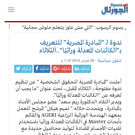
لقائمة
فتح
لرئيسية
واغلاق
القائمة
عن رسوم الرسوب: "اللي مش عاوز يتعلم ملوش مجانية"
أمين الإ
ندوة لـ "المبادرة المصرية" للتعريف
بـ"الكائنات المعدلة وراثيًا"..الثلاثاء
شئون سياسية
-
28 فبراير 2014 5:19 م
شارك
شارك
شارك
شارك
أعلنت "المبادرة المصرية للحقوق الشخصية " عن تنظيم
ندوة مفتوحة، الثلاثاء المقبل، تحت عنوان "ما يجب أن
تعرفه عن "الكائنات المعدلة وراثيًا".
ويدير اللقاء الدكتورة ريم سعد" عضو مجلس الأمناء
بالمبادرة، ويتحدث خلاله " تميم هيكل" المرشح للعمل
بمعهد الهندسة الوراثية الزراعية AGERI والقائم
بأبحاث Master في الكائنات المعدلة وراثيا باستخدام
تقنيات الأجسام المضادة لتوليد محاصيل جديدة مع