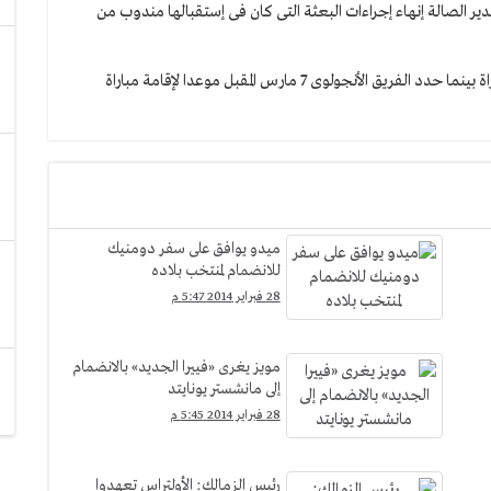
دير الصالة إنهاء إجراءات البعثة التى كان فى إستقبالها مندوب من
يذكر أن طاقم تحكيم سودانى وصل أمس الخميس لإدارة المباراة بينما حدد الفريق الأنجولوى 7 مارس المقبل موعدا لإقامة مباراة
ميدو يوافق على سفر دومنيك
للانضمام لمنتخب بلاده
28 فبراير 2014 5:47 م
مويز يغرى «فييرا الجديد» بالانضمام
إلى مانشستر يونايتد
28 فبراير 2014 5:45 م
رئيس الزمالك: الأولتراس تعهدوا