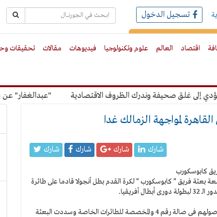
تسجيل الدخول
ة
رك بالبريد الالكترونى
افة
اقتصاد
العالم
علوم وتكنولوجيا
فيديوهات
مقالات
تحقيقات وحو
 إلى غلق صحيفة وندرك الظروف الاقتصادية
"عبدالغفار" عن رسوم
قاهرة لمواجهة الزمالك غدا
شارك
شارك
شارك
شارك
ة بعثة فريق " كابوسكورب " لكرة القدم بطل أنجولا قادما على طائرة
أفريقيا.
وتضم البعثة 54 فردا بينهم 21 لاعبا حيث تم إنهاء إجراءات وصولهم فى صالة رقم 4 والمخصصة للطائرات الخاصة وسددت البعثة