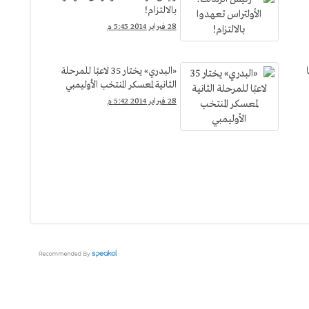
بالالتزام!
28 فبراير 2014 5:45 م
«البدري» يختار 35 لاعبًا للمرحلة
الثانية لمعسكر المنتخب الأوليمبي
28 فبراير 2014 5:42 م