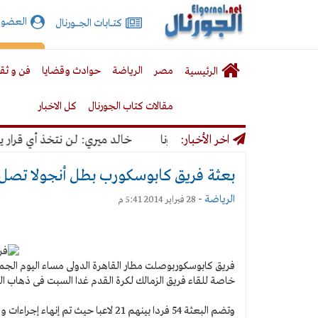
الجورنال
العضوي
كتـــابات الجـــــورنال
نت
لقائمة
إشت
مصر
الرياضة
حوادث وقضايا
فن و ثق
الرئيسية
لرئيسية
مقالات كتاب الجورنال
كل الاخبار
ر كورونا
اخر الأخبار:
خالد ميري: لن نتخذ أي قرار يؤدي
بعثة فريق كابوسكورب بطل أنجولا تصل ال
الرياضة
-
28 فبراير 2014 5:41 م
فريق كابوسكورب
وصلت مطار القاهرة الدولى مساء اليوم الجمع
خاصة للقاء فريق الزمالك لكرة القدم غدا السبت فى ذهاب الدور الـ 32 لبطولة دورى أبطال 