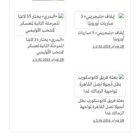
إيقاف «بليجريني» 3 مباريات
أوروبيًا
«البدري» يختار 35 لاعبًا
للمرحلة الثانية لمعسكر
28 فبراير 2014 5:42 م
المنتخب الأوليمبي
28 فبراير 2014 5:42 م
بعثة فريق كابوسكورب بطل
أنجولا تصل القاهرة لمواجهة
الزمالك غدا
28 فبراير 2014 5:41 م