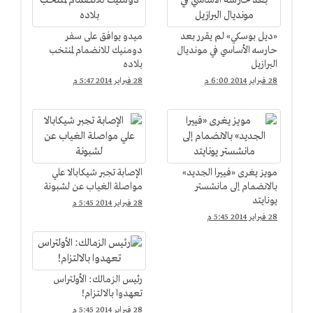
«ديل بوسكي» لم يقرر بعد
ميدو يوافق على سفر
حارسه الأساسي في مونديال
دومنيك للانضمام لمنتخب
البرازيل
بلاده
28 فبراير 2014 6:00 م
28 فبراير 2014 5:47 م
مويز يغرى «فييرا الجديد»
الإصابة تجبر شيكابالا علي
بالانضمام إلى مانشستر
مواصلة الغياب عن لشبونة
يونايتد
28 فبراير 2014 5:45 م
28 فبراير 2014 5:45 م
رئيس الزمالك: الأولتراس
تعهدوا بالالتزام!
28 فبراير 2014 5:45 م