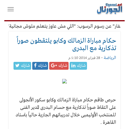
لقائمة
فتح
لرئيسية
واغلاق
القائمة
لغفار" عن رسوم الرسوب: "اللي مش عاوز يتعلم ملوش مجانية"
حكام مباراة الزمالك وكابو يلتقطون صوراً
تذكارية مع البدرى
الرياضة
-
28 فبراير 2014 5:10 م
شارك
شارك
شارك
شارك
حرص طاقم حكام مباراة الزمالك وكابو سكور الأنجولى
على التقاط صوراً تذكارية مع حسام البدرى المدير الفنى
للمنتخب الأوليمبى خلال تدريباتهم الجارية حالياً باستاد
القاهرة .