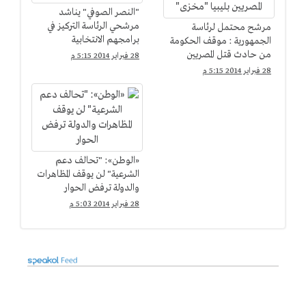
"النصر الصوفي" يناشد
مرشحي الرئاسة التركيز في
مرشح محتمل لرئاسة
برامجهم الانتخابية
الجمهورية : موقف الحكومة
من حادث قتل المصريين
28 فبراير 2014 5:15 م
بليبيا "مخزى"
28 فبراير 2014 5:15 م
«الوطن»: "تحالف دعم
الشرعية" لن يوقف المظاهرات
والدولة ترفض الحوار
28 فبراير 2014 5:03 م