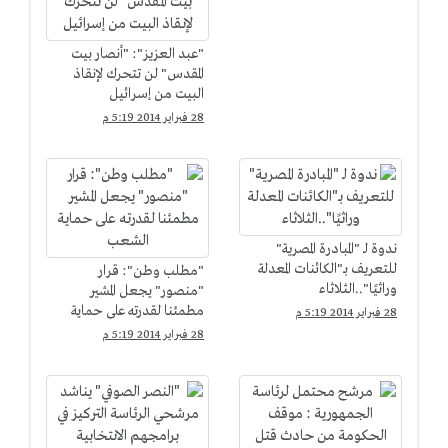
"عبد العزيز": "أنصار بيت
المقدس" لن تتحرك لإنقاذ
البيت من إسرائيل
28 فبراير 2014 5:19 م
ندوة لـ "المبادرة المصرية"
للتعريف بـ"الكائنات المعدلة
"مطلب وطن": قرار
وراثيًا"..الثلاثاء
"منصور" يجعل المشير
مطمئنا لقدرته على حماية
28 فبراير 2014 5:19 م
الشعب
28 فبراير 2014 5:19 م