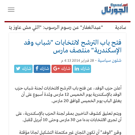
لقائمة
فتح
لرئيسية
واغلاق
القائمة
تصادية
"عبدالغفار" عن رسوم الرسوب: "اللي مش عاوز يتعلم م
فتح باب الترشح لانتخابات "شباب وفد
الإسكندرية" منتصف مارس
شئون سياسية
-
28 فبراير 2014 4:13 م
شارك
شارك
شارك
شارك
أعلن حزب الوفد، عن فتح باب الترشح لانتخابات لجنة شباب حزب
الوفد بالإسكندرية يوم الخميس 12 مارس ولمدة أسبوع على أن
يغلق الباب يوم الخميس الموافق 20 مارس.
ويتم تعليق كشوف الناخبين بمقر لجنة الحزب بالإسكندرية، على
أن تجرى الانتخابات بدءا من 30 مارس وحتى 10 أبريل المقبل.
وقرر "الوفد" أن تكون اللجان غير مكتملة التشكيل لجانا مؤقتة