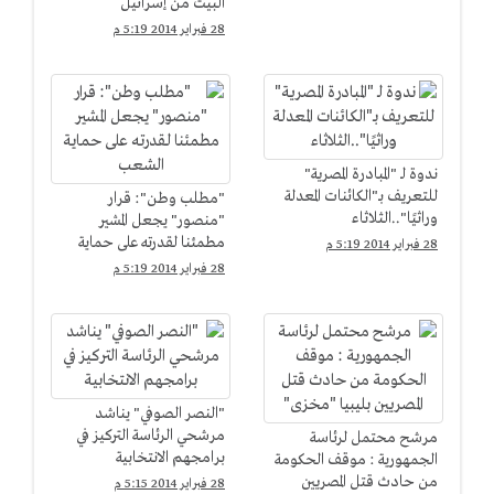
البيت من إسرائيل
28 فبراير 2014 5:19 م
ندوة لـ "المبادرة المصرية"
للتعريف بـ"الكائنات المعدلة
"مطلب وطن": قرار
وراثيًا"..الثلاثاء
"منصور" يجعل المشير
مطمئنا لقدرته على حماية
28 فبراير 2014 5:19 م
الشعب
28 فبراير 2014 5:19 م
"النصر الصوفي" يناشد
مرشحي الرئاسة التركيز في
مرشح محتمل لرئاسة
برامجهم الانتخابية
الجمهورية : موقف الحكومة
من حادث قتل المصريين
28 فبراير 2014 5:15 م