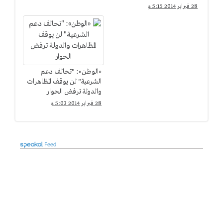
بليبيا "مخزى"
28 فبراير 2014 5:15 م
«الوطن»: "تحالف دعم
الشرعية" لن يوقف المظاهرات
والدولة ترفض الحوار
28 فبراير 2014 5:03 م