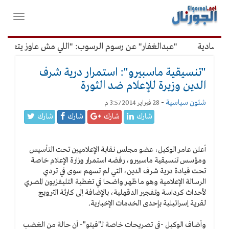
لقائمة
فتح
لرئيسية
واغلاق
القائمة
صادية
"عبدالغفار" عن رسوم الرسوب: "اللي مش عاوز يتعلم مل
"تنسيقية ماسبيرو": استمرار درية شرف
الدين وزيرة للإعلام ضد الثورة
شئون سياسية
-
28 فبراير 2014 3:57 م
شارك
شارك
شارك
شارك
أعلن عامر الوكيل، عضو مجلس نقابة الإعلاميين تحت التأسيس
ومؤسس تنسيقية ماسبيرو، رفضه استمرار وزارة الإعلام خاصة
تحت قيادة درية شرف الدين، التي لم تسهم سوى في تردي
الرسالة الإعلامية وهو ما ظهر واضحا في تغطية التليفزيون المصري
لأحداث كرداسة وتفجير الدقهلية، بالإضافة إلى كارثة الترويج
لقرية إسرائيلية بإحدى الخدمات الإخبارية.
وأضاف الوكيل -في تصريحات خاصة لـ"فيتو"- أن حالة من الغضب