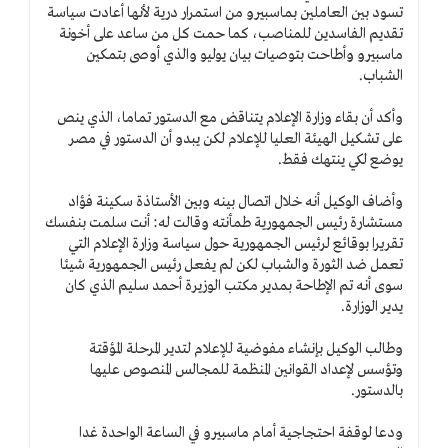
تسود بين العاملين بماسبيرو من استمرار درية لأنها أعادت سياسة
تقديم الفاسدين للمناصب، كما حمت كل من ساعد على أخونة
ماسبيرو وأطاحت بتوصيات بيان يوليو والذي أوصى بتمكين
الشباب.
وأكد أن بقاء وزارة الإعلام يتناقض مع الدستور تماما، الذي ينص
على تشكيل الهيئة العليا للإعلام لكن يبدو أن الدستور في مصر
يوضع لكي ينتهك فقط.
وأضاف الوكيل أنه خلال اتصال بينه وبين الأستاذة سكينة فؤاد
مستشارة رئيس الجمهورية طمأنته وقالت له: أنت سلمت بنفسك
تقريرا بوقائع لرئيس الجمهورية حول سياسة وزارة الإعلام التي
تعمل ضد الثورة والشباب لكن لم يفعل رئيس الجمهورية شيئا
سوى أنه تم الإطاحة بمدير مكتب الوزيرة أحمد سليم الذي كان
يدير الوزارة.
وطالب الوكيل بإنشاء مفوضية للإعلام لتدير المرحلة المؤقتة
وتؤسس لإعداد القوانين المنظمة للمجالس المنصوص عليها
بالدستور.
ودعا لوقفة احتجاجية أمام ماسبيرو في الساعة الواحدة غدا