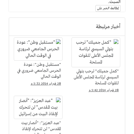
السبت.
لمطالعة الخبر على
أخبار مرتبطة
"مستقبل وطن": عودة
الحرس الجامعي ضروري في
"كمل جميلك" ترحب بتولي
الوقت الحالي
السيسي لرئاسة المجلس الأعلى
للقوات المسلحة
28 فبراير 2014 5:32 م
28 فبراير 2014 5:42 م
"عبد العزيز": "أنصار بيت
المقدس" لن تتحرك لإنقاذ