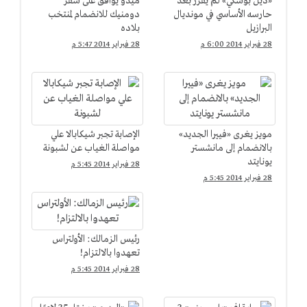
«ديل بوسكي» لم يقرر بعد
ميدو يوافق على سفر
حارسه الأساسي في مونديال
دومنيك للانضمام لمنتخب
البرازيل
بلاده
28 فبراير 2014 6:00 م
28 فبراير 2014 5:47 م
مويز يغرى «فييرا الجديد»
الإصابة تجبر شيكابالا علي
بالانضمام إلى مانشستر
مواصلة الغياب عن لشبونة
يونايتد
28 فبراير 2014 5:45 م
28 فبراير 2014 5:45 م
رئيس الزمالك: الأولتراس
تعهدوا بالالتزام!
28 فبراير 2014 5:45 م