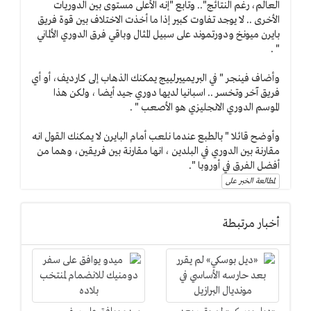
العالم، رغم النتائج".. وتابع "إنه الأعلى مستوى بين الدوريات
الأخرى .. لا يوجد تفاوت كبير إذا ما أخذت الاختلاف بين قوة فريق
بايرن ميونخ ودورتموند على سبيل المثال وباقي فرق الدوري الألماني
" .
وأضاف فينجر " في البريمييرلييج يمكنك الذهاب إلى كارديف، أو أي
فريق آخر وتخسر .. اسبانيا لديها دوري جيد أيضا ، ولكن هذا
الموسم الدوري الانجليزي هو الأصعب " .
وأوضح قائلا " بالطبع عندما نلعب أمام البايرن لا يمكنك القول انه
مقارنة بين الدوري في البلدين ، انها مقارنة بين فريقين، وهما من
أفضل الفرق في أوروبا ".
لمطالعة الخبر على
أخبار مرتبطة