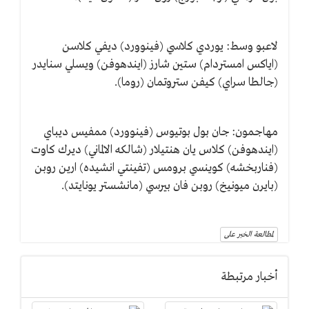
لاعبو وسط: يوردي كلاسي (فينوورد) ديفي كلاسن
(اياكس امستردام) ستين شارز (ايندهوفن) ويسلي سنايدر
(جالطا سراي) كيفن ستروتمان (روما).
مهاجمون: جان بول بوتيوس (فينوورد) ممفيس ديباي
(ايندهوفن) كلاس يان هنتيلار (شالكه الالماني) ديرك كاوت
(فناربخشه) كوينسي برومس (تفينتي انشيده) ارين روبن
(بايرن ميونيخ) روبن فان بيرسي (مانشستر يونايتد).
لمطالعة الخبر على
أخبار مرتبطة