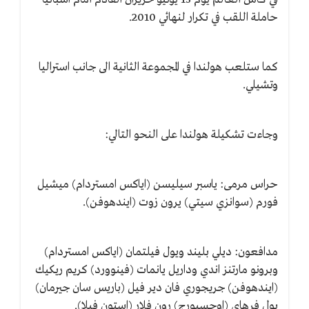
حاملة اللقب في تكرار لنهائي 2010.
كما ستلعب هولندا في المجموعة الثانية الى جانب استراليا
وتشيلي.
وجاءت تشكيلة هولندا على النحو التالي:
حراس مرمى: ياسبر سيليسن (اياكس امستردام) ميشيل
فورم (سوانزي سيتي) يرون زوت (ايندهوفن).
مدافعون: ديلي بليند ويول فيلتمان (اياكس امستردام)
وبرونو مارتنز اندي وداريل يانمات (فينوورد) كريم ريكيك
(ايندهوفن) جريجوري فان دير فيل (باريس سان جيرمان)
بول فرهاي (اوجسبورج) رون فلار (استون فيلا).