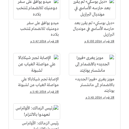
«ديل بوسكي» لم يقرر بعد
ميدو يوافق على سفر
حارسه الأساسي في مونديال
دومنيك للانضمام لمنتخب
البرازيل
بلاده
28 فبراير 2014 6:00 م
28 فبراير 2014 5:47 م
مويز يغرى «فييرا الجديد»
الإصابة تجبر شيكابالا علي
بالانضمام إلى مانشستر
مواصلة الغياب عن لشبونة
يونايتد
28 فبراير 2014 5:45 م
28 فبراير 2014 5:45 م
رئيس الزمالك: الأولتراس