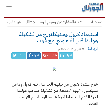
لقائمة
فتح
لرئيسية
واغلاق
القائمة
تصادية
"عبدالغفار" عن رسوم الرسوب: "اللي مش عاوز يتعلم م
استبعاد كرول وستيكلنبرج من تشكيلة
هولندا قبل لقاء ودي مع فرنسا
الرياضة
-
28 فبراير 2014 3:36 م
شارك
شارك
شارك
شارك
خرج عشرة لاعبين من بينهم الحارسان تيم كرول ومارتن
ستيكلنبرج اليوم الجمعة من تشكيلة منتخب هولندا
لكرة القدم استعدادا لمباراة فرنسا الودية يوم الأربعاء
القادم.