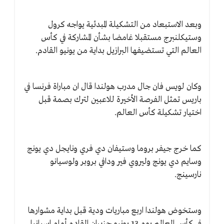
وبعد الاستبعاد من التشكيلة المبدئية يواجه كرول
وستيكلنبرج مستقبلا غامضا بشأن المشاركة في كأس
العالم التي تستضيفها البرازيل بداية من يونيو القادم.
وكان لويس فان جال مدرب هولندا قال ان مباراة فرنسا في
باريس تمثل الفرصة الأخيرة للاعبين لترك بصمة قبل
اختيار تشكيلة كأس العالم.
كما خرج جيفر بروما وستيفان دي فري ونايجل دي يونج
وسايم دي يونج وليروي فير ودافي بروبر ولوسيانو
نارسينج.
وستخوض هولندا اربع مباريات ودية قبل بداية مشوارها
في كأس العالم يوم 13 يونيو حزيران القادم أمام اسبانيا