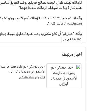
الزمالك تهتف طوال الوقت لصالح فريقها وضد الفريق المنافس
هذه المباراة ولذلك سيفقد الزمالك سلاحا مهما".
وأضاف "جيلبرتو": "كما يفتقد الزمالك أهم لاعبيه وهو "شيكا
وسيفتقده الزمالك كثيرا".
وأكد "جيلبرتو" أن كابوسكورب يجب عليه تحقيق نتيجة ايجابية في
لمطالعة الخبر على
أخبار مرتبطة
«ديل بوسكي» لم يقرر بعد حارسه
الأساسي في مونديال البرازيل
28 فبراير 2014 6:00 م