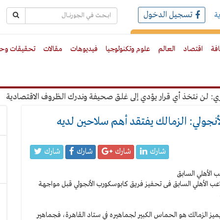
تسجيل الدخول
ة
رك بالبريد الالكترونى
افة
اقتصاد
العالم
علوم وتكنولوجيا
فيديوهات
مقالات
تحقيقات وحو
 نتخذ أي قرار يؤدي إلى غلق صحيفة وندرك الظروف الاقتصادية
"
نجولي: الزمالك يفتقد أهم سلاحين لديه
شارك
شارك
شارك
شارك
اعب الأهلي السابق فى تحفيز فريق كابوسكورب الأنجولي قبل مواجهة
 يميز الزمالك هو الحماس الكبير لجماهيره في ستاد القاهرة، فجماهير