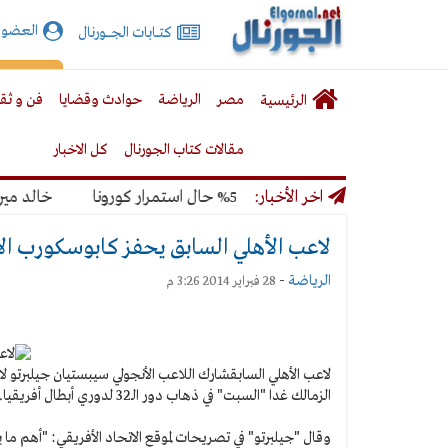
الجورنال
العضوي
كتـــابات الجـــــورنال
نت
لقائمة
إشت
مصر
الرياضة
حوادث وقضايا
فن و ثق
الرئيسية
لرئيسية
مقالات كتاب الجورنال
كل الاخبار
لمونديال بنسبة 50% حال استمرار كورونا
اخر الأخبار:
خالد ميري: لن
لاعب الأهلي السابق يحفز كابوسكورب الأ
الرياضة
-
28 فبراير 2014 3:26 م
لاعب الأهلي السابق
شارك اللاعب الأنجولي سيبستيان جيلبرتو ل
الزمالك غدا "السبت" في ذهاب دور الـ32 لدوري أبطال أفريقيا.
وقال "جيلبرتو" في تصريحات لموقع الاتحاد الأفريقي: "أهم ما