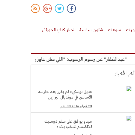
ارات
منوعات
شئون سياسية
اخبار كتاب الجورنال
عبدالغفار" عن رسوم الرسوب: "اللي مش عاوز يتعلم ملوش مجانية"
أخر الأخبار
«ديل بوسكي» لم يقرر بعد حارسه
الأساسي في مونديال البرازيل
28 فبراير 2014 6:00 م
ميدو يوافق على سفر دومنيك
للانضمام لمنتخب بلاده