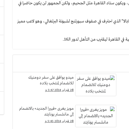
، ويكون ستاد القاهرة مثل الجحيم، ولكن الجمهور لن يكون حاضرا في
بالا" الذي احترف في صفوف سبورتنج لشبونة البرتغالي، وهو لاعب مميز
 القاهرة ليقترب من التأهل لدور الـ16.
ميدو يوافق على سفر دومنيك
للانضمام لمنتخب بلاده
28 فبراير 2014 5:47 م
مويز يغرى «فييرا الجديد» بالانضمام
إلى مانشستر يونايتد
28 فبراير 2014 5:45 م