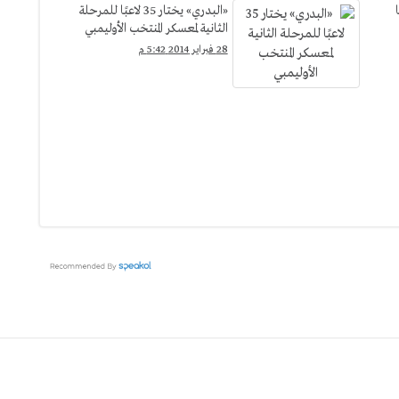
«البدري» يختار 35 لاعبًا للمرحلة
الثانية لمعسكر المنتخب الأوليمبي
28 فبراير 2014 5:42 م