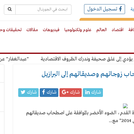
تسجيل الدخول
ة
رك بالبريد الالكترونى
افة
اقتصاد
العالم
علوم وتكنولوجيا
فيديوهات
مقالات
تحقيقات وحو
ي إلى غلق صحيفة وندرك الظروف الاقتصادية
"عبدالغفار" عن رسو
 زوجاتهم وصديقاتهم إلى البرازيل
شارك
شارك
شارك
شارك
ة القدم، الضوء الأخضر بالموافقة على اصطحاب صديقاتهم
.