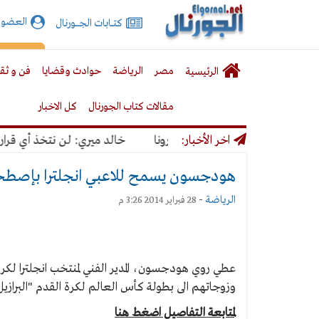
الجورنال
العضوي
كتـــابات الجـــــورنال
نت
لقائمة
إشت
مصر
الرياضة
حوادث وقضايا
فن و ثق
الرئيسية
لرئيسية
مقالات كتاب الجورنال
كل الاخبار
رار كورونا
اخر الأخبار:
خالد ميري: لن نتخذ أي قرار يؤد
هودجسون يسمح للاعبي انجلترا بإصطحاب
الرياضة
-
28 فبراير 2014 3:26 م
عطي روي هودجسون، المدير الفني لمنتخب انجلترا لكر
وزوجاتهم الى بطولة كأس العالم لكرة القدم "البرازيل 2014" مع..
لمتابعة التفاصيل اضغط هنا