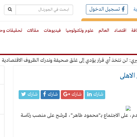
تسجيل الدخول
ة
رك بالبريد الالكترونى
افة
اقتصاد
العالم
علوم وتكنولوجيا
فيديوهات
مقالات
تحقيقات وحو
لن نتخذ أي قرار يؤدي إلى غلق صحيفة وندرك الظروف الاقتصادية
لاهلى
شارك
شارك
شارك
شارك
 على الاجتماع بـ"محمود طاهر"، المرشح على منصب رئاسة