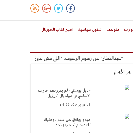
ارات
منوعات
شئون سياسية
اخبار كتاب الجورنال
"عبدالغفار" عن رسوم الرسوب: "اللي مش عاوز يتعلم ملوش مجانية"
أخر الأخبار
«ديل بوسكي» لم يقرر بعد حارسه
الأساسي في مونديال البرازيل
28 فبراير 2014 6:00 م
ميدو يوافق على سفر دومنيك
للانضمام لمنتخب بلاده