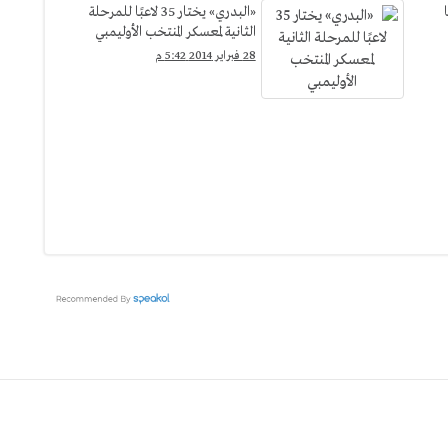
«البدري» يختار 35 لاعبًا للمرحلة
الثانية لمعسكر المنتخب الأوليمبي
28 فبراير 2014 5:42 م