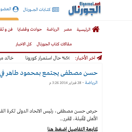
الجورنال
العضوي
كتـــابات الجـــــورنال
نت
لقائمة
إشت
مصر
الرياضة
حوادث وقضايا
فن و ثق
الرئيسية
لرئيسية
مقالات كتاب الجورنال
كل الاخبار
 المونديال بنسبة 50% حال استمرار كورونا
اخر الأخبار:
خالد ميري: 
حسن مصطفى يجتمع بمحمود طاهر في ا
الرياضة
-
28 فبراير 2014 3:26 م
حرص حسن مصطفى، رئيس الاتحاد الدولى لكرة القدم،
الأهلى المُقبلة، المقرر...
لمتابعة التفاصيل اضغط هنا