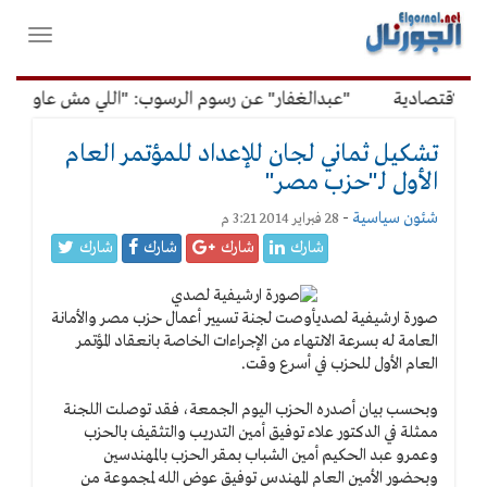
لقائمة
فتح
لرئيسية
واغلاق
القائمة
لاقتصادية
"عبدالغفار" عن رسوم الرسوب: "اللي مش عاوز يتعلم
تشكيل ثماني لجان للإعداد للمؤتمر العام
الأول لـ"حزب مصر"
شئون سياسية
-
28 فبراير 2014 3:21 م
شارك
شارك
شارك
شارك
صورة ارشيفية لصدي
أوصت لجنة تسيير أعمال حزب مصر والأمانة
العامة له بسرعة الانتهاء من الإجراءات الخاصة بانعقاد المؤتمر
العام الأول للحزب في أسرع وقت.
وبحسب بيان أصدره الحزب اليوم الجمعة، فقد توصلت اللجنة
ممثلة في الدكتور علاء توفيق أمين التدريب والتثقيف بالحزب
وعمرو عبد الحكيم أمين الشباب بمقر الحزب بالمهندسين
وبحضور الأمين العام المهندس توفيق عوض الله لمجموعة من