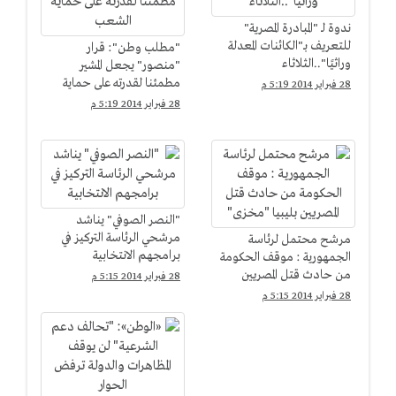
ندوة لـ "المبادرة المصرية"
للتعريف بـ"الكائنات المعدلة
"مطلب وطن": قرار
وراثيًا"..الثلاثاء
"منصور" يجعل المشير
مطمئنا لقدرته على حماية
28 فبراير 2014 5:19 م
الشعب
28 فبراير 2014 5:19 م
"النصر الصوفي" يناشد
مرشحي الرئاسة التركيز في
مرشح محتمل لرئاسة
برامجهم الانتخابية
الجمهورية : موقف الحكومة
من حادث قتل المصريين
28 فبراير 2014 5:15 م
بليبيا "مخزى"
28 فبراير 2014 5:15 م