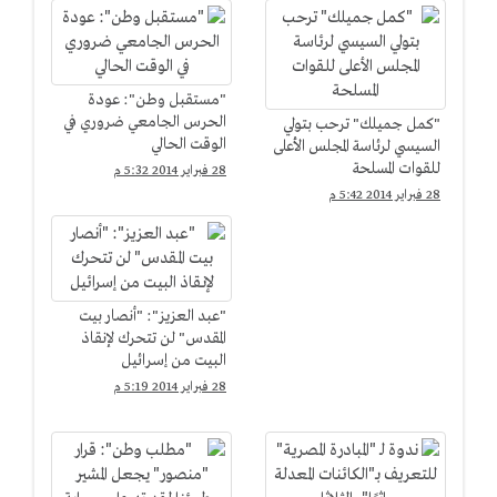
"مستقبل وطن": عودة
الحرس الجامعي ضروري في
"كمل جميلك" ترحب بتولي
الوقت الحالي
السيسي لرئاسة المجلس الأعلى
للقوات المسلحة
28 فبراير 2014 5:32 م
28 فبراير 2014 5:42 م
"عبد العزيز": "أنصار بيت
المقدس" لن تتحرك لإنقاذ
البيت من إسرائيل
28 فبراير 2014 5:19 م